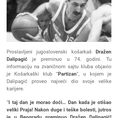
Proslavljeni jugoslovenski košarkaš
Dražen
Dalipagić
je preminuo u 74. godini. Tu
informaciju na zvaničnom sajtu kluba objavio
je Košarkaški klub “
Partizan
”, u kojem je
Dalipagić proveo najveći dio svoje velike
karijere.
“
I taj dan je morao doći… Dan kada je otišao
veliki Praja! Nakon duge i teške bolesti, jutros
je u Beogradu preminuo Dražen Dalipagić!