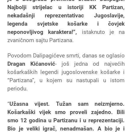
Najbolji strijelac u istoriji KK Partizan,
nekadašnji reprezentativac Jugoslavije,
legenda svjetske košarke i čovjek
neponovljivog karaktera!”,
istaknuto je na
zvaničnom sajtu Partizana.
Povodom Dalipagićeve smrti, danas se oglasio
Dragan Kićanović
- još jedna od najvećih
košarkaških legendi jugoslovenske košarke i
“Partizana”, u kojem su nastupali u istom
periodu.
“
Užasna vijest. Tužan sam neizmjerno.
Košarkaški vijek smo proveli zajedno. Bili
smo 12 godina u Partizanu i u reprezentaciji.
Bio je veliki igrač, nenadmašan. A bio je i