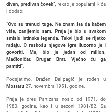
divan, predivan čovek
”, rekao je popularni Kića
i dodao:
“
Ovo su trenuci tuge. Ne znam šta da kažem
više, zanijemio sam. Praja je bio u svakom
smislu istinska legenda. Takvi ljudi se rijetko
rađaju. O raskošu njegove igre iluzorno je i
govoriti. Ma, bio je jedan od milion.
Mađioničar. Drugar. Brat. Vječno ću ga
pamtiti
”.
Podsjetimo, Dražen Dalipagić je rođen u
Mostaru
27. novembra 1951. godine.
Praja je dres Partizana nosio od 1971. do
1980. godine, kao i u sezoni 1981/82. Sa