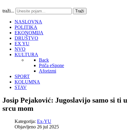
traži...
Traži
NASLOVNA
POLITIKA
EKONOMIJA
DRUŠTVO
EX YU
NVO
KULTURA
Back
Priča eSpone
Aforizmi
SPORT
KOLUMNA
STAV
Josip Pejaković: Jugoslavijo samo si ti u
srcu mom
Kategorija:
Ex-YU
Objavljeno 26 jul 2025