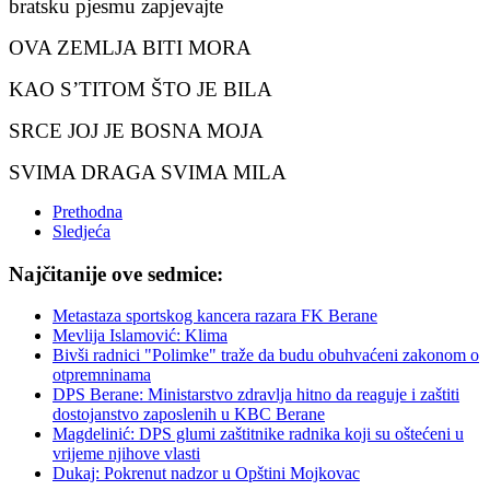
bratsku pjesmu zapjevajte
OVA ZEMLJA BITI MORA
KAO S’TITOM ŠTO JE BILA
SRCE JOJ JE BOSNA MOJA
SVIMA DRAGA SVIMA MILA
Prethodna
Sledjeća
Najčitanije ove sedmice:
Metastaza sportskog kancera razara FK Berane
Mevlija Islamović: Klima
Bivši radnici "Polimke" traže da budu obuhvaćeni zakonom o
otpremninama
DPS Berane: Ministarstvo zdravlja hitno da reaguje i zaštiti
dostojanstvo zaposlenih u KBC Berane
Magdelinić: DPS glumi zaštitnike radnika koji su oštećeni u
vrijeme njihove vlasti
Dukaj: Pokrenut nadzor u Opštini Mojkovac