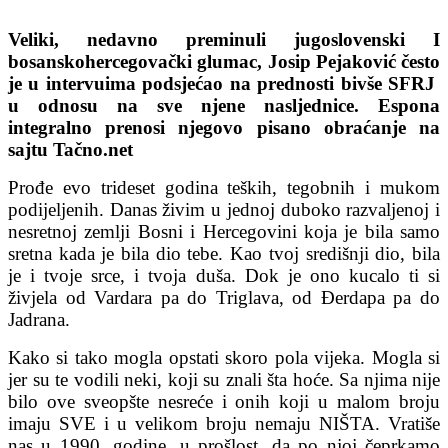
Veliki, nedavno preminuli jugoslovenski I
bosanskohercegovački glumac, Josip Pejaković često
je u intervuima podsjećao na prednosti bivše SFRJ
u odnosu na sve njene nasljednice. Espona
integralno prenosi njegovo pisano obraćanje na
sajtu Tačno.net
Prođe evo trideset godina teških, tegobnih i mukom
podijeljenih. Danas živim u jednoj duboko razvaljenoj i
nesretnoj zemlji Bosni i Hercegovini koja je bila samo
sretna kada je bila dio tebe. Kao tvoj središnji dio, bila
je i tvoje srce, i tvoja duša. Dok je ono kucalo ti si
živjela od Vardara pa do Triglava, od Đerdapa pa do
Jadrana.
Kako si tako mogla opstati skoro pola vijeka. Mogla si
jer su te vodili neki, koji su znali šta hoće. Sa njima nije
bilo ove sveopšte nesreće i onih koji u malom broju
imaju SVE i u velikom broju nemaju NIŠTA. Vratiše
nas u 1990. godine, u prošlost, da po njoj čeprkamo