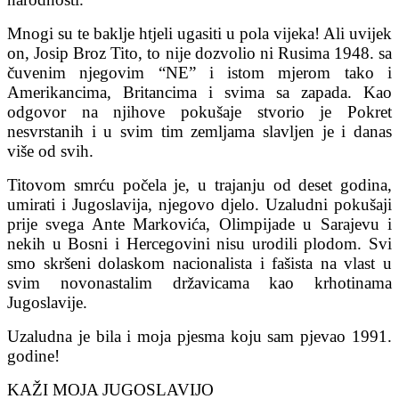
Mnogi su te baklje htjeli ugasiti u pola vijeka! Ali uvijek
on, Josip Broz Tito, to nije dozvolio ni Rusima 1948. sa
čuvenim njegovim “NE” i istom mjerom tako i
Amerikancima, Britancima i svima sa zapada. Kao
odgovor na njihove pokušaje stvorio je Pokret
nesvrstanih i u svim tim zemljama slavljen je i danas
više od svih.
Titovom smrću počela je, u trajanju od deset godina,
umirati i Jugoslavija, njegovo djelo. Uzaludni pokušaji
prije svega Ante Markovića, Olimpijade u Sarajevu i
nekih u Bosni i Hercegovini nisu urodili plodom. Svi
smo skršeni dolaskom nacionalista i fašista na vlast u
svim novonastalim državicama kao krhotinama
Jugoslavije.
Uzaludna je bila i moja pjesma koju sam pjevao 1991.
godine!
KAŽI MOJA JUGOSLAVIJO