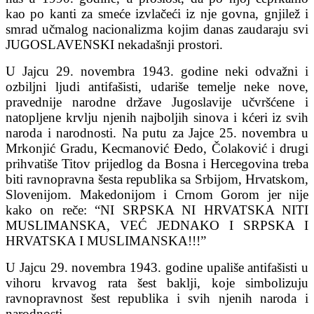
kao po kanti za smeće izvlačeći iz nje govna, gnjilež i
smrad učmalog nacionalizma kojim danas zaudaraju svi
JUGOSLAVENSKI nekadašnji prostori.
U Jajcu 29. novembra 1943. godine neki odvažni i
ozbiljni ljudi antifašisti, udariše temelje neke nove,
pravednije narodne države Jugoslavije učvršćene i
natopljene krvlju njenih najboljih sinova i kćeri iz svih
naroda i narodnosti. Na putu za Jajce 25. novembra u
Mrkonjić Gradu, Kecmanović Đedo, Čolaković i drugi
prihvatiše Titov prijedlog da Bosna i Hercegovina treba
biti ravnopravna šesta republika sa Srbijom, Hrvatskom,
Slovenijom. Makedonijom i Crnom Gorom jer nije
kako on reče: “NI SRPSKA NI HRVATSKA NITI
MUSLIMANSKA, VEĆ JEDNAKO I SRPSKA I
HRVATSKA I MUSLIMANSKA!!!”
U Jajcu 29. novembra 1943. godine upališe antifašisti u
vihoru krvavog rata šest baklji, koje simbolizuju
ravnopravnost šest republika i svih njenih naroda i
narodnosti.