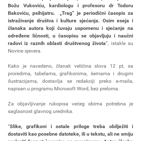
Božu Vukoviću, kardiologu i profesoru dr Todoru
Bakoviću, psihijatru. „Trag” je periodični časopis za
istraživanje društva i kulture sjećanja. Osim eseja i
članaka autora koji čuvaju uspomenu i sjećanje na
određene ličnosti, u časopisu se objavljuju i naučni
radovi iz raznih oblasti društvenog života
”, istakle su
Novine sjevera.
Kako je navedeno, članak veličina slova 12 pt, sa
proredima, tabelama, grafikonima, šemama i drugim
ilustracijama, dostavlja se redakciji preko e-maila,
napisan u programu Microsoft Word, bez preloma.
Za objavljivanje rukopisa većeg obima potrebna je
saglasnost glavnog urednika.
“
Slike, grafikoni i ostale priloge treba obilježiti i
dostaviti kao posebne datoteke, ili u tekstu, ali ne smiju