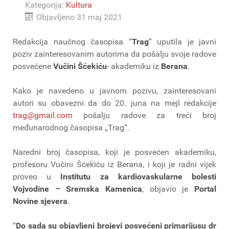
Kategorija:
Kultura
Objavljeno 31 maj 2021
Redakcija naučnog časopisa “
Trag
” uputila je javni
poziv zainteresovanim autorima da pošalju svoje radove
posvećene
Vučini Šćekiću
- akademiku iz
Berana
.
Kako je navedeno u javnom pozivu, zainteresovani
autori su obavezni da do 20. juna na mejl redakcije
trag@gmail.com
pošalju radove za treći broj
međunarodnog časopisa „Trag“.
Naredni broj časopisa, koji je posvećen akademiku,
profesoru Vučini Šćekiću iz Berana, i koji je radni vijek
proveo u
Institutu za kardiovaskularne bolesti
Vojvodine – Sremska Kamenica
, objavio je
Portal
Novine sjevera
.
“
Do sada su objavljeni brojevi posvećeni primarijusu dr