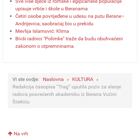
Sve više djece iz romske i egipćanske populacije
upisuje vrtiće i škole u Beranama
Četiri osobe povrijeđene u udesu na putu Berane–
Andrijevica, saobraćaj bio u prekidu
Mevlija Islamović: Klima
Bivši radnici "Polimke" traže da budu obuhvaćeni
zakonom o otpremninama
Vi ste ovdje:
Naslovna
KULTURA
Redakcija časopisa “Trag” uputila poziv za slanje
radova posvećenih akademiku iz Berana Vučini
Šćekiću
Na vrh