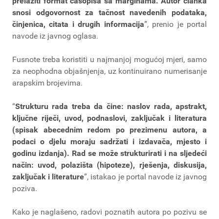
prelaziti format časopisa sa marginama. Autor članka
snosi odgovornost za tačnost navedenih podataka,
činjenica, citata i drugih informacija
”, prenio je portal
navode iz javnog oglasa.
Fusnote treba koristiti u najmanjoj mogućoj mjeri, samo
za neo­phodna objašnjenja, uz kontinuirano numerisanje
arapskim brojevima.
“
Strukturu rada treba da čine: naslov rada, apstrakt,
ključne riječi, uvod, podnaslovi, zaključak i literatura
(spisak abecednim redom po prezimenu autora, a
podaci o djelu moraju sadržati i izdavača, mjesto i
godinu izdanja). Rad se može strukturirati i na sljedeći
način: uvod, polazišta (hipoteze), rješenja, diskusija,
zaključak i literature
”, istakao je portal navode iz javnog
poziva.
Kako je naglašeno, radovi poznatih autora po pozivu se