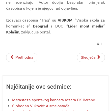
ne recenziraju. Autor dobija besplatan primjerak
časopisa u kojem je njegov rad objavljen.
Izdavači časopisa “Trag” su
VISKOM
, “Visoka škola za
komunkacije”
Beograd
i DOO “
Lider mont media
”
Kolašin
, zaključuje portal.
K. I.
Prethodna
Sledjeća
Najčitanije ove sedmice:
Metastaza sportskog kancera razara FK Berane
Slobodan Vuković: A srce ostuđe...