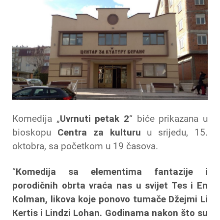
Кomedija „
Uvrnuti petak 2
“ biće prikazana u
bioskopu
Centra za kulturu
u srijedu, 15.
oktobra, sa početkom u 19 časova.
“
Кomedija sa elementima fantazije i
porodičnih obrta vraća nas u svijet Tes i En
Кolman, likova koje ponovo tumače Džejmi Li
Кertis i Lindzi Lohan. Godinama nakon što su