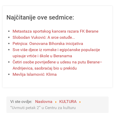
Najčitanije ove sedmice:
Metastaza sportskog kancera razara FK Berane
Slobodan Vuković: A srce ostuđe...
Petnjica: Osnovana Bihorska inicijativa
Sve više djece iz romske i egipćanske populacije
upisuje vrtiće i škole u Beranama
Četiri osobe povrijeđene u udesu na putu Berane–
Andrijevica, saobraćaj bio u prekidu
Mevlija Islamović: Klima
Vi ste ovdje:
Naslovna
KULTURA
“Uvrnuti petak 2” u Centru za kulturu