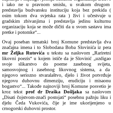
i iako ne u pravnom smislu, u svakom drugom
predstavlja budvansku instituciju koja bez prekida (
osim tokom dva svjetska rata ) živi i učestvuje u
gradskim zbivanjima i predstavlja jedinu kulturnu
organizaciju koja se može dičiti da u svom sastavu ima
pretke i potomke“...
Ovaj poseban tematski broj Komune predstavlja dva
značajna imena i to Slobodana Boba Slovinića iz pera
mr Željka Rutovića
u tekstu sa naslovom „Rariretni
likovni poezis“ u kojem ističe da je Slovinić „uzdigao
svoje slikarstvo do poeme zasebnog svijeta,
samosvojnog i zasebnog likovnog sistema, a da
njegovo seriozno stvaralaštvo, djelo i život potvrđuje
njegovu duhovnu dimenziju, erudiciju i misaonu
bogastvo“... Takođe najnoviji broj Komune posvetio je
kroz tekst
prof dr Draška Došljaka
sa naslovom
„Disati čojstvom-znači postojati“ posebnu pažnju liku i
djelu Čeda Vukovića, čije je ime ukorijenjeno u
crnogorski duhovni prostor.