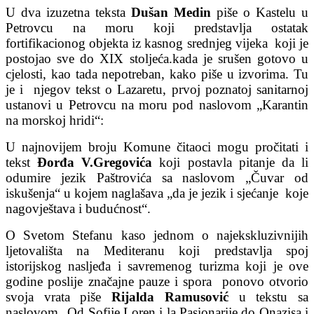
U dva izuzetna teksta
Dušan Medin
piše o Kastelu u
Petrovcu na moru koji predstavlja ostatak
fortifikacionog objekta iz kasnog srednjeg vijeka koji je
postojao sve do XIX stoljeća.kada je srušen gotovo u
cjelosti, kao tada nepotreban, kako piše u izvorima. Tu
je i njegov tekst o Lazaretu, prvoj poznatoj sanitarnoj
ustanovi u Petrovcu na moru pod naslovom „Karantin
na morskoj hridi“:
U najnovijem broju Komune čitaoci mogu pročitati i
tekst
Đorđa V.Gregovića
koji postavla pitanje da li
odumire jezik Paštrovića sa naslovom „Čuvar od
iskušenja“ u kojem naglašava „da je jezik i sjećanje koje
nagovještava i budućnost“.
O Svetom Stefanu kaso jednom o najekskluzivnijih
ljetovališta na Mediteranu koji predstavlja spoj
istorijskog nasljeđa i savremenog turizma koji je ove
godine poslije značajne pauze i spora ponovo otvorio
svoja vrata piše
Rijalda Ramusović
u tekstu sa
naslovom „Od Sofije Loren i la Pasionarije do Onazisa i