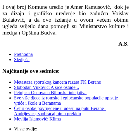
I ovaj broj Komune uredio je Amer Ramusović, dok je
za dizajn i grafičko uređenje bio zadužen Voislav
Bulatović, a da ovo izdanje u ovom većem obimu
ugleda svijetlo dana pomogli su Ministarstvo kulture i
medija i Opština Budva.
A.S.
Prethodna
Sledjeća
Najčitanije ove sedmice:
Metastaza sportskog kancera razara FK Berane
Slobodan Vuković: A srce ostuđe...
Petnjica: Osnovana Bihorska inicijativa
Sve više djece iz romske i egipćanske populacije upisuje
vrtiće i škole u Beranama
Četiri osobe povrijeđene u udesu na putu Berane–
Andrijevica, saobraćaj bio u prekidu
Mevlija Islamović: Klima
Vi ste ovdje: