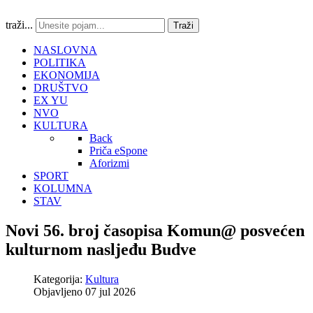
traži...
Traži
NASLOVNA
POLITIKA
EKONOMIJA
DRUŠTVO
EX YU
NVO
KULTURA
Back
Priča eSpone
Aforizmi
SPORT
KOLUMNA
STAV
Novi 56. broj časopisa Komun@ posvećen
kulturnom nasljeđu Budve
Kategorija:
Kultura
Objavljeno 07 jul 2026