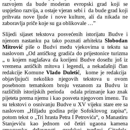
razvojem da bude moderan evropski grad koji se
uspješno razvija, a ostaje vjeran sebi i da bude grad koji
prihvata nove ljude i nove kulture, ali da nikada ne
zaboravlja priče koje su ga oblikovale …”
Slijedi sijaset tekstova posvećenih istorijatu Budve i
njenom nastanku pa tako poznati arhitekta
Slobodan
Mitrović
piše o Budvi među vjekovima u tekstu sa
naslovom „Od antičkog gradića do prijestonice turizma
„ u kojem naglašava da korijeni Budve dosežu još iz
vremena antičkih mitova i legendi, a nekadašnji član
redakcije Komune
Vlado Duletić
, kome je redakcija
objavljujući nekoliko njegovih tekstova u ovom
posebnom tematskom broju vezanom za Budvu iz
različitih istorijskih perioda odala priznanje kao znak
pijeteta prema njemu i kao posveta njegovom imenu. Tu
su tekstovi o osnivanju Budve u XV vijeku stare ere sa
naslovom „Hiljadu godina prije Sofoklovog zapisa“,
potom tekst o „Tri hrasta Petra I Petrovića“, o Manastiru
Stanjeviću kao jednom od četiri ugaona kamena
crnogorske državnosti, gradskoj tvrđavi Citadela,