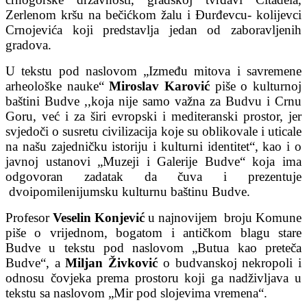
Zerlenom kršu na bečićkom žalu i Đurđevcu- kolijevci
Crnojevića koji predstavlja jedan od zaboravljenih
gradova.
U tekstu pod naslovom „Između mitova i savremene
arheološke nauke“
Miroslav Karović
piše o kulturnoj
baštini Budve ,,koja nije samo važna za Budvu i Crnu
Goru, već i za širi evropski i mediteranski prostor, jer
svjedoči o susretu civilizacija koje su oblikovale i uticale
na našu zajedničku istoriju i kulturni identitet“, kao i o
javnoj ustanovi „Muzeji i Galerije Budve“ koja ima
odgovoran zadatak da čuva i prezentuje
dvoipomilenijumsku kulturnu baštinu Budve.
Profesor
Veselin Konjević
u najnovijem broju Komune
piše o vrijednom, bogatom i antičkom blagu stare
Budve u tekstu pod naslovom „Butua kao preteča
Budve“, a
Miljan Živković
o budvanskoj nekropoli i
odnosu čovjeka prema prostoru koji ga nadživljava u
tekstu sa naslovom „Mir pod slojevima vremena“.