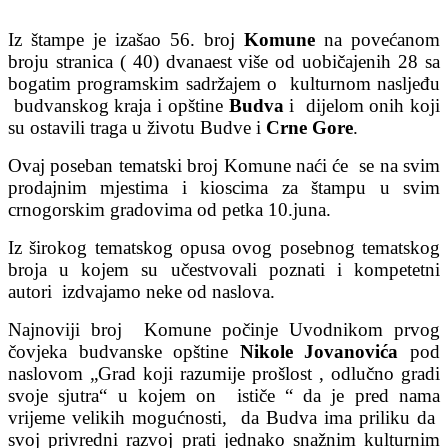
Iz štampe je izašao 56. broj
Komune
na povećanom
broju stranica ( 40) dvanaest više od uobičajenih 28 sa
bogatim programskim sadržajem o kulturnom nasljeđu
budvanskog kraja i opštine
Budva
i dijelom onih koji
su ostavili traga u životu Budve i
Crne Gore
.
Ovaj poseban tematski broj Komune naći će se na svim
prodajnim mjestima i kioscima za štampu u svim
crnogorskim gradovima od petka 10.juna.
Iz širokog tematskog opusa ovog posebnog tematskog
broja u kojem su učestvovali poznati i kompetetni
autori izdvajamo neke od naslova.
Najnoviji broj Komune počinje Uvodnikom prvog
čovjeka budvanske opštine
Nikole Jovanovića
pod
naslovom „Grad koji razumije prošlost , odlučno gradi
svoje sjutra“ u kojem on ističe “ da je pred nama
vrijeme velikih mogućnosti, da Budva ima priliku da
svoj privredni razvoj prati jednako snažnim kulturnim