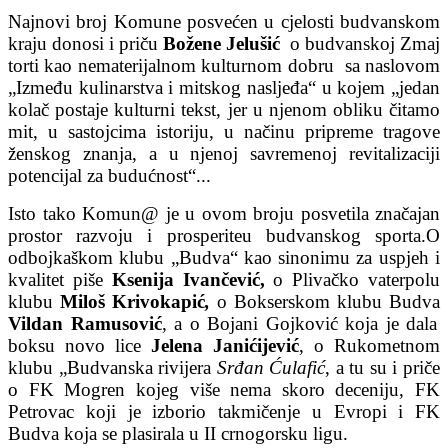
Najnovi broj Komune posvećen u cjelosti budvanskom
kraju donosi i priču
Božene Jelušić
o budvanskoj Zmaj
torti kao nematerijalnom kulturnom dobru sa naslovom
„Između kulinarstva i mitskog nasljeđa“ u kojem „jedan
kolač postaje kulturni tekst, jer u njenom obliku čitamo
mit, u sastojcima istoriju, u načinu pripreme tragove
ženskog znanja, a u njenoj savremenoj revitalizaciji
potencijal za budućnost“...
Isto tako Komun@ je u ovom broju posvetila značajan
prostor razvoju i prosperiteu budvanskog sporta.O
odbojkaškom klubu „Budva“ kao sinonimu za uspjeh i
kvalitet piše
Ksenija Ivančević,
o Plivačko vaterpolu
klubu
Miloš Krivokapić
,
o Bokserskom klubu Budva
Vildan Ramusović
, a o Bojani Gojković koja je dala
boksu novo lice
Jelena Janićijević
, o Rukometnom
klubu „Budvanska rivijera
Srđan Ćulafić
, a tu su i priče
o FK Mogren kojeg više nema skoro deceniju, FK
Petrovac koji je izborio takmičenje u Evropi i FK
Budva koja se plasirala u II crnogorsku ligu.