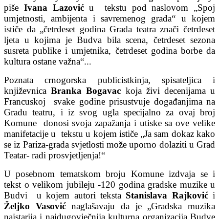
piše
Ivana Lazović
u tekstu pod naslovom „Spoj
umjetnosti, ambijenta i savremenog grada“ u kojem
ističe da „četrdeset godina Grada teatra znači četrdeset
ljeta u kojima je Budva bila scena, četrdeset sezona
susreta publike i umjetnika, četrdeset godina borbe da
kultura ostane važna“...
Poznata crnogorska publicistkinja, spisateljica i
književnica
Branka Bogavac
koja živi decenijama u
Francuskoj svake godine prisustvuje događanjima na
Gradu teatru, i iz svog ugla specijalno za ovaj broj
Komune donosi svoja zapažanja i utiske sa ove velike
manifetacije u tekstu u kojem ističe „Ja sam dokaz kako
se iz Pariza-grada svjetlosti može uporno dolaziti u Grad
Teatar- radi prosvjetljenja!“
U posebnom tematskom broju Komune izdvaja se i
tekst o velikom jubileju -120 godina gradske muzike u
Budvi u kojem autori teksta
Stanislava Rajković
i
Željko Vasović
naglašavaju da je „Gradska muzika
najstarija i najdugovječnija kulturna organizacija Budve