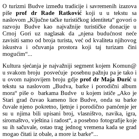
O turizmi Budve između tradicije i savremenih izazova
piše
prof dr Rade Ratković
koji u u tekstu sa
naslovom „Ključne tačke turističkog identiteta“ govori o
razvoju Budve kao najvažnije turističke donacije u
Crnoj Gori uz naglasak da „njena budućnost neće
zavisiti samo od broja turista, već od kvaliteta njihovog
iskustva i očuvanja prostora koji taj turizam čini
mogućim“...
Kultura sjećanja je najvažniji segment kojem Komun@
u svakom broju posvećuje posebnu pažnju pa je tako i
u ovom najnovijem broju gdje
prof dr Maja Đurić
u
tekstu sa naslovom „Budva, barke i porodični album
mora“ piše o barkama Budve u kojem ističe „Ako je
Stari grad čuvao kameno lice Budve, onda su barke
čuvale njeno pokretno, ljetnje i porodično pamćenje jer
su u njima bili upisani broj, vlasništvo, navika, igra,
siromaštvo, vještina i radost“, a posebno fotografije koje
su ih sačuvale, ostao trag jednog vremena kada se grad
mogao čitati iz obale, a more iz barke“...