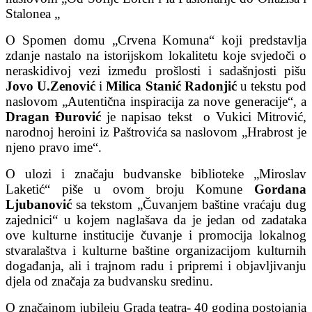
Stalonea „
O Spomen domu „Crvena Komuna“ koji predstavlja
zdanje nastalo na istorijskom lokalitetu koje svjedoči o
neraskidivoj vezi između prošlosti i sadašnjosti pišu
Jovo U.Zenović
i
Milica Stanić
Radonjić
u tekstu pod
naslovom „Autentična inspiracija za nove generacije“, a
Dragan Đurović
je napisao tekst o Vukici Mitrović,
narodnoj heroini iz Paštrovića sa naslovom „Hrabrost je
njeno pravo ime“.
O ulozi i značaju budvanske biblioteke „Miroslav
Laketić“ piše u ovom broju Komune
Gordana
Ljubanović
sa tekstom „Čuvanjem baštine vraćaju dug
zajednici“ u kojem naglašava da je jedan od zadataka
ove kulturne institucije čuvanje i promocija lokalnog
stvaralaštva i kulturne baštine organizacijom kulturnih
događanja, ali i trajnom radu i pripremi i objavljivanju
djela od značaja za budvansku sredinu.
O značajnom jubileju Grada teatra- 40 godina postojanja