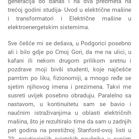
generacija do danas i na dva predmeta na
trećoj godini studija- Uvod u električne mašine
i transformatori i Električne mašine u
elektroenergetskim sistemima.
Sve češće mi se dešava, u Podgorici posebno
ali i bilo gdje po Crnoj Gori, da me na ulici, u
kafani ili nekom drugom prilikom sretnu i
pozdrave moji bivši studenti, koje najčešće
pamtim po liku, fizionomiji, a mnogo ređe se
sjetim njihovog imena i prezimena. Takvi me
susreti uvijek posebno obraduju. Paralelno sa
nastavom, u kontinuitetu sam se bavio i
naučnim istraživanjima u oblasti električnih
mašina, što je rezultiralo time da sam u zadnjih
pet godina na prestižnoj Stanford-ovoj listi u
2% najuticajnijih svjetskih naučnika u svojim