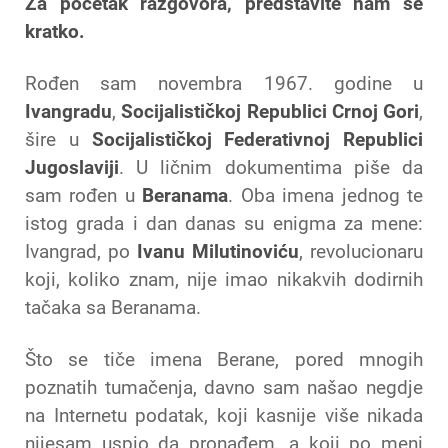
Za početak razgovora, predstavite nam se
kratko.
Rođen sam novembra 1967. godine u
Ivangradu
,
Socijalističkoj Republici Crnoj Gori
,
šire u
Socijalističkoj Federativnoj Republici
Jugoslaviji
. U ličnim dokumentima piše da
sam rođen u
Beranama
. Oba imena jednog te
istog grada i dan danas su enigma za mene:
Ivangrad, po
Ivanu Milutinoviću
, revolucionaru
koji, koliko znam, nije imao nikakvih dodirnih
tačaka sa Beranama.
Što se tiče imena Berane, pored mnogih
poznatih tumačenja, davno sam našao negdje
na Internetu podatak, koji kasnije više nikada
nijesam uspio da pronađem, a koji po meni