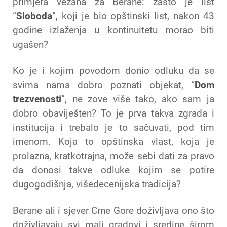
primjera vezana za Berane: zašto je list
“
Sloboda
”, koji je bio opštinski list, nakon 43
godine izlaženja u kontinuitetu morao biti
ugašen?
Ko je i kojim povodom donio odluku da se
svima nama dobro poznati objekat, “
Dom
trezvenosti
”, ne zove više tako, ako sam ja
dobro obaviješten? To je prva takva zgrada i
institucija i trebalo je to sačuvati, pod tim
imenom. Koja to opštinska vlast, koja je
prolazna, kratkotrajna, može sebi dati za pravo
da donosi takve odluke kojim se potire
dugogodišnja, višedecenijska tradicija?
Berane ali i sjever Crne Gore doživljava ono što
doživljavaju svi mali gradovi i sredine širom