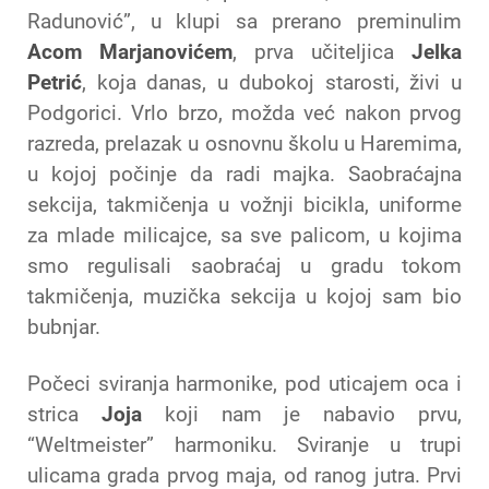
Radunović”, u klupi sa prerano preminulim
Acom Marjanovićem
, prva učiteljica
Jelka
Petrić
, koja danas, u dubokoj starosti, živi u
Podgorici. Vrlo brzo, možda već nakon prvog
razreda, prelazak u osnovnu školu u Haremima,
u kojoj počinje da radi majka. Saobraćajna
sekcija, takmičenja u vožnji bicikla, uniforme
za mlade milicajce, sa sve palicom, u kojima
smo regulisali saobraćaj u gradu tokom
takmičenja, muzička sekcija u kojoj sam bio
bubnjar.
Počeci sviranja harmonike, pod uticajem oca i
strica
Joja
koji nam je nabavio prvu,
“Weltmeister” harmoniku. Sviranje u trupi
ulicama grada prvog maja, od ranog jutra. Prvi