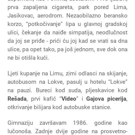
prva zapaljena cigareta, park pored Lima,
Jasikovac, aerodrom. Nezaobilazno beransko
korzo, “potkočivanje” lipa u glavnoj gradskoj
ulici, čekanje da naiđe simpatija, neodlučnost
da joj se priđe - prići ću joj kad se vrati sa dna
ulice, pa opet tako, pa još jednom, sve dok ona
ne bi otišla kući.
Ljeti kupanje na Limu, zimi odlasci na skijanje,
autobusom na Lokve, pasulj u hotelu “Lokve”
na pauzi. Bureci kod suda, pljeskavice kod
Rešada
, prvi kafić “
Video
” i
Gajova picerija
,
otkrivanje bilijara kod autobuske stanice.
Gimnaziju završavam 1986. godine kao
lučonoša. Zadnje dvije godine na prosvetno-