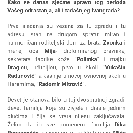
Kako se danas sjećate upravo tog perioda
Vašeg odrastanja, ali i tadašnjeg Ivangrada?
Prva sjećanja su vezana za tu zgradu i tu
adresu, stan na drugom spratu: miran i
harmoničan roditeljski dom za brata
Zvonka
i
mene, oca
Mija
- diplomiranog pravnika,
sekretara fabrike kože “
Polimka
” i majku
Dragicu
, učiteljicu, prvo u školi “
Vukašin
Radunović
” a kasnije u novoj osnovnoj školi u
Haremima, “
Radomir Mitrović
”.
Devet je stanova bilo u toj dvospratnoj zgradi,
devet familija koje su živjele i disale jednim
plućima i čija se vrata nijesu zaključavala.
Želim da ih sve pomenem: familija
Dika
Ramusovića
, kasnije se tu uselila familija
Miće