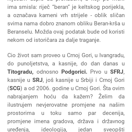
ima smisla: riječ “beran” je keltskog porijekla,
a označava kameni vrh strijele - oblik sličan
svima nama dobro znanom obliku Beran-krša u
Beranselu. Možda ovaj podatak bude od koristi
nekom od istoričara za dalje traganje.
Cio život sam proveo u Crnoj Gori, u Ivangradu,
do punoljetstva, a kasnije, do dan danas u
Titogradu,
odnosno
Podgorici.
Prvo u
SFRJ
,
kasnije u
SRJ
, još kasnije u Srbiji i Crnoj Gori
(
SCG
) a od 2006. godine u Crnoj Gori. Šta ovim
nabrajanjem hoću da kažem? Želim da
ilustrujem nevjerovatne promjene na našim
prostorima u toku samo par decenija,
promjene imena gradova, država i državnog
uređenja, ideologija, jedan sveopšti