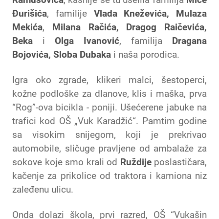
Đurišića
, familije
Vlada Kneževića, Mulaza
Mekića
,
Milana Račića, Dragog Raičevića,
Beka
i
Olga Ivanović
, familija
Dragana
Bojovića, Sloba Dubaka
i naša porodica.
Igra oko zgrade, klikeri malci, šestoperci,
kožne podloške za dlanove, klis i maška, prva
“Rog”-ova bicikla - poniji. Ušećerene jabuke na
trafici kod OŠ „Vuk Karadžić“. Pamtim godine
sa visokim snijegom, koji je prekrivao
automobile, sličuge pravljene od ambalaže za
sokove koje smo krali od
Ruždije
poslastičara,
kačenje za prikolice od traktora i kamiona niz
zaleđenu ulicu.
Onda dolazi škola, prvi razred, OŠ “Vukašin