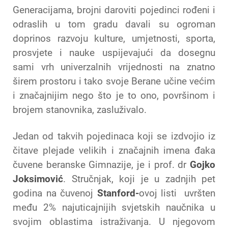
Generacijama, brojni daroviti pojedinci rođeni i
odraslih u tom gradu davali su ogroman
doprinos razvoju kulture, umjetnosti, sporta,
prosvjete i nauke uspijevajući da dosegnu
sami vrh univerzalnih vrijednosti na znatno
širem prostoru i tako svoje Berane učine većim
i značajnijim nego što je to ono, površinom i
brojem stanovnika, zasluživalo.
Jedan od takvih pojedinaca koji se izdvojio iz
čitave plejade velikih i značajnih imena đaka
čuvene beranske Gimnazije, je i prof. dr
Gojko
Joksimović
. Stručnjak, koji je u zadnjih pet
godina na čuvenoj
Stanford-
ovoj listi uvršten
među 2% najuticajnijih svjetskih naučnika u
svojim oblastima istraživanja. U njegovom