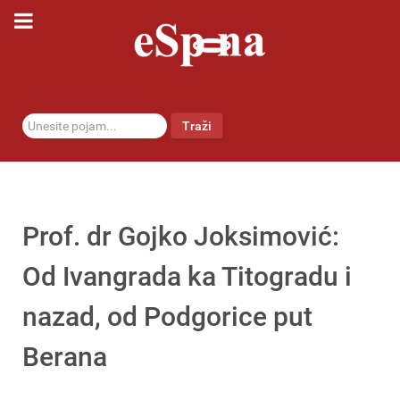
traži...
Traži
Prof. dr Gojko Joksimović:
Od Ivangrada ka Titogradu i
nazad, od Podgorice put
Berana