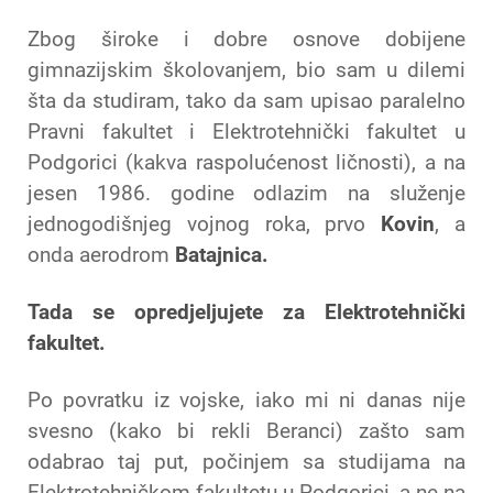
Zbog široke i dobre osnove dobijene
gimnazijskim školovanjem, bio sam u dilemi
šta da studiram, tako da sam upisao paralelno
Pravni fakultet i Elektrotehnički fakultet u
Podgorici (kakva raspolućenost ličnosti), a na
jesen 1986. godine odlazim na služenje
jednogodišnjeg vojnog roka, prvo
Kovin
, a
onda aerodrom
Batajnica.
Tada se opredjeljujete za Elektrotehnički
fakultet.
Po povratku iz vojske, iako mi ni danas nije
svesno (kako bi rekli Beranci) zašto sam
odabrao taj put, počinjem sa studijama na
Elektrotehničkom fakultetu u Podgorici, a ne na