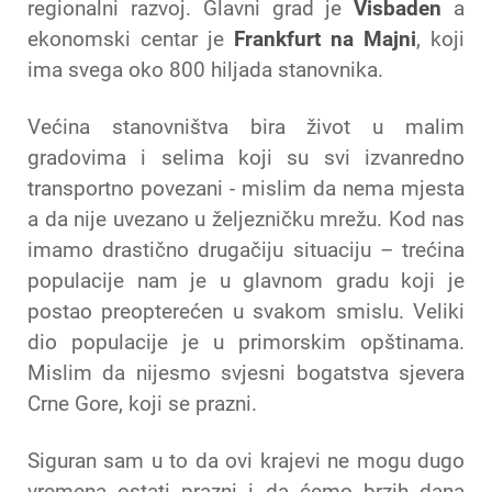
regionalni razvoj. Glavni grad je
Visbaden
a
ekonomski centar je
Frankfurt na Majni
, koji
ima svega oko 800 hiljada stanovnika.
Većina stanovništva bira život u malim
gradovima i selima koji su svi izvanredno
transportno povezani - mislim da nema mjesta
a da nije uvezano u željezničku mrežu. Kod nas
imamo drastično drugačiju situaciju – trećina
populacije nam je u glavnom gradu koji je
postao preopterećen u svakom smislu. Veliki
dio populacije je u primorskim opštinama.
Mislim da nijesmo svjesni bogatstva sjevera
Crne Gore, koji se prazni.
Siguran sam u to da ovi krajevi ne mogu dugo
vremena ostati prazni i da ćemo brzih dana