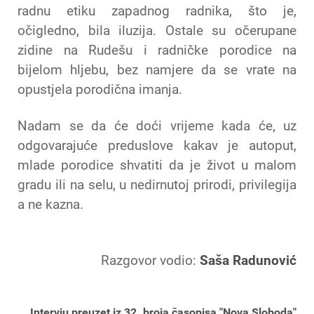
radnu etiku zapadnog radnika, što je,
očigledno, bila iluzija. Ostale su očerupane
zidine na Rudešu i radničke porodice na
bijelom hljebu, bez namjere da se vrate na
opustjela porodična imanja.
Nadam se da će doći vrijeme kada će, uz
odgovarajuće preduslove kakav je autoput,
mlade porodice shvatiti da je život u malom
gradu ili na selu, u nedirnutoj prirodi, privilegija
a ne kazna.
Razgovor vodio:
Saša Radunović
Intervju preuzet iz 32. broja časopisa "Nova Sloboda"