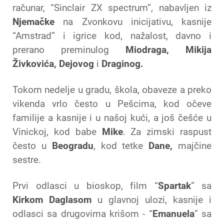
računar, “Sinclair ZX spectrum”, nabavljen iz
Njemačke
na Zvonkovu inicijativu, kasnije
“Amstrad” i igrice kod, nažalost, davno i
prerano preminulog
Miodraga, Mikija
Živkovića, Dejovog
i
Draginog.
Tokom nedelje u gradu, škola, obaveze a preko
vikenda vrlo često u Pešcima, kod očeve
familije a kasnije i u našoj kući, a još češće u
Vinickoj, kod babe
Mike
. Za zimski raspust
često u
Beogradu
, kod tetke
Dane,
majčine
sestre.
Prvi odlasci u bioskop, film “
Spartak
” sa
Kirkom Daglasom
u glavnoj ulozi, kasnije i
odlasci sa drugovima krišom - “
Emanuela
” sa