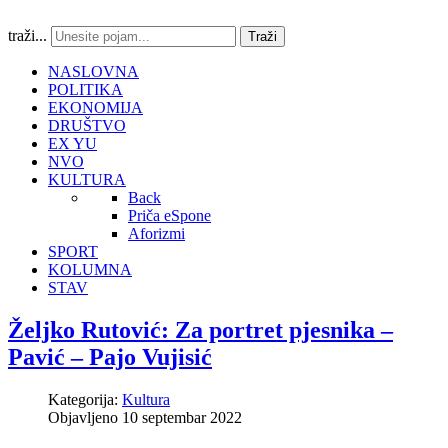
traži...
Traži
NASLOVNA
POLITIKA
EKONOMIJA
DRUŠTVO
EX YU
NVO
KULTURA
Back
Priča eSpone
Aforizmi
SPORT
KOLUMNA
STAV
Željko Rutović: Za portret pjesnika –
Pavić – Pajo Vujisić
Kategorija:
Kultura
Objavljeno 10 septembar 2022