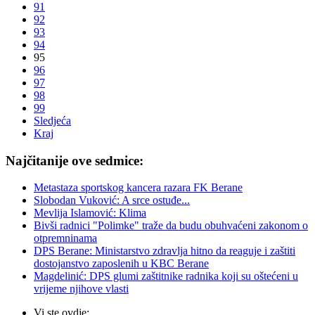
91
92
93
94
95
96
97
98
99
Sledjeća
Kraj
Najčitanije ove sedmice:
Metastaza sportskog kancera razara FK Berane
Slobodan Vuković: A srce ostuđe...
Mevlija Islamović: Klima
Bivši radnici "Polimke" traže da budu obuhvaćeni zakonom o
otpremninama
DPS Berane: Ministarstvo zdravlja hitno da reaguje i zaštiti
dostojanstvo zaposlenih u KBC Berane
Magdelinić: DPS glumi zaštitnike radnika koji su oštećeni u
vrijeme njihove vlasti
Vi ste ovdje: