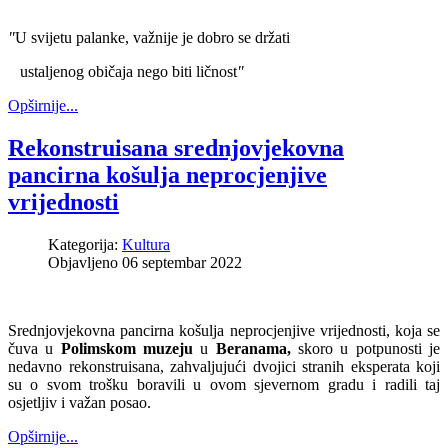
"
U svijetu palanke, važnije je dobro se držati
ustaljenog običaja nego biti ličnost
"
Opširnije...
Rekonstruisana srednjovjekovna
pancirna košulja neprocjenjive
vrijednosti
Kategorija:
Kultura
Objavljeno 06 septembar 2022
Srednjovjekovna pancirna košulja neprocjenjive vrijednosti, koja se
čuva u
Polimskom muzeju
u
Beranama,
skoro u potpunosti je
nedavno rekonstruisana, zahvaljujući dvojici stranih eksperata koji
su o svom trošku boravili u ovom sjevernom gradu i radili taj
osjetljiv i važan posao.
Opširnije...