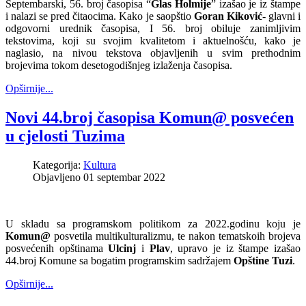
Septembarski, 56. broj časopisa “
Glas Holmije
” izašao je iz štampe
i nalazi se pred čitaocima. Kako je saopštio
Goran Kiković
- glavni i
odgovorni urednik časopisa, I 56. broj obiluje zanimljivim
tekstovima, koji su svojim kvalitetom i aktuelnošću, kako je
naglasio, na nivou tekstova objavljenih u svim prethodnim
brojevima tokom desetogodišnjeg izlaženja časopisa.
Opširnije...
Novi 44.broj časopisa Komun@ posvećen
u cjelosti Tuzima
Kategorija:
Kultura
Objavljeno 01 septembar 2022
U skladu sa programskom politikom za 2022.godinu koju je
Komun@
posvetila multikulturalizmu, te nakon tematskoih brojeva
posvećenih opštinama
Ulcinj
i
Plav
, upravo je iz štampe izašao
44.broj Komune sa bogatim programskim sadržajem
Opštine Tuzi
.
Opširnije...