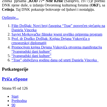
Zbirka pjesama „
KOD 77“ Nele Krnić
(Sarajevo, 1977) je poetski
DNK njene duše, u izdanju Otvorenog kulturnog foruma (
OKF
), sa
Cetinja
. Taj DNK pokazuje bolovanje od ljubavi i nostalgiju.
Opširnije...
Filip Došljak: Novi broj časopisa “Trag” posvećen sjećanju na
Daniela Vinceka
Savjet Mojkovačke filmske jeseni uveliko priprema program
Prof. dr Draško Došljak: Knjiga Dejana Vukovića o
crnogorskoj diplomatiji
Promocijom knjiga Dejana Vukovića otvorena manifestacija
“Ivangradski dani kulture”
“Ivangradski dani kulture”
“Trag” obilježava godinu dana od smrti Daniela Vinceka
Potkategorije
Priča eSpone
Strana 95 od 126
Start
Prethodna
90