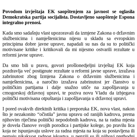
Povodom izvještaja EK saopštenjem za javnost se oglasila
Demokratska partija socijalista. Dostavljeno saopštenje Espona
integralno prenosi.
Kada smo sadašnju vlast upozoravali da izmjene Zakona o državnim
službenicima i namještenicima nijesu u skladu sa evropskim
principima dobre javne uprave, napadali su nas da su to politički
motivisane kritike i kritikovali da mi nijesmo ostvarili rezultate u
reformi javne uprave.
Da smo bili u pravu, govori prošlonedjeljni izvještaj EK koja
pozdravlja već postignute rezultate u reformi javne uprave, izražava
zabrinutost zbog Izmjena Zakona o državnim službenicima i
namještenicima, a naročito izražava zabrinutost jer članstvo u
političkim partijama i dalje snažno utiče na zapošljavanja u
crnogorskoj državnoj upravi, te poziva novu Vladu da izbjegava
politički motivisana otpuštanja i zapošljavanja u državnoj upravi.
I pored ovakvih direktnih kritika i preporuka EK, nova vlast, nakon
što je nezakonito “očistila” javnu upravu od ranijih kadrova, prema
njihovim riječima politički nepodobnih kadrova, na ta radna mjesta
je dovela članove svojih porodica i partijske kolege, po pravilu lica
koja ne ispunjavaju uslove za radna mjesta na koja su postavljena ili
nemaju nikakvog radnog iskustva, u penziji su ili njihovi prethodni