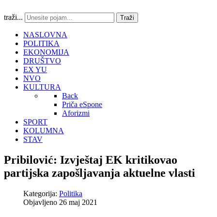
traži...
Traži
NASLOVNA
POLITIKA
EKONOMIJA
DRUŠTVO
EX YU
NVO
KULTURA
Back
Priča eSpone
Aforizmi
SPORT
KOLUMNA
STAV
Pribilović: Izvještaj EK kritikovao
partijska zapošljavanja aktuelne vlasti
Kategorija:
Politika
Objavljeno 26 maj 2021