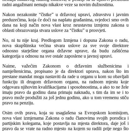
radni angažmani nemaju nikakve veze sa novim dužnostima.
Nakon nezakonite “čistke” u državnoj upravi, zdravstvu i javnim
preduzećima, koja će doći na naplatu građanima, svjedoci smo ovih
dana na koji način nova vlast kroz neustavnu izmjenu zakona u
oblasti obrazovanja stvara uslove za “čistku” u prosvjeti.
No, ni tu nije kraj. Predlogom Izmjena i dopuna Zakona o radu,
nova skupštinska većina stvara uslove za sve svoje direktore
odnosno starješine organa državne uprave, da budu zaštićena
kategorija u odnosu na sve ostale zaposlene u javnoj upravi.
Naime, važećim Zakonom o državnim službenicima i
namještenicima, propisano je da direktori uprava, nakon što im
prestane mandat mogu nastaviti da rade u organu u kom su obavljali
funkciju ili drugom državnom organu, na radnom mjestu koje
odgovara njihovim kvalifikacijama i sposobnostima, a ako to ne žele
imaju pravo da godinu dana primaju naknadu, s tim da im se i to
pravo može produžiti za još jednu godinu, ako u tom vremenu stiču
pravo na penziju.
Osim ovih prava, koja su usaglašena sa Evropskom komisijom,
nova vlast izmjenama Zakona o radu članovima svojih porodica i
partijskim kolegama, koje postavlja na mjesta direktora, daje još i
pravo da se vrate na radno mjesto na kojem su radili prije nego što