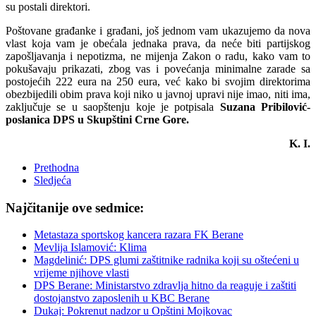
su postali direktori.
Poštovane građanke i građani, još jednom vam ukazujemo da nova
vlast koja vam je obećala jednaka prava, da neće biti partijskog
zapošljavanja i nepotizma, ne mijenja Zakon o radu, kako vam to
pokušavaju prikazati, zbog vas i povećanja minimalne zarade sa
postojećih 222 eura na 250 eura, već kako bi svojim direktorima
obezbijedili obim prava koji niko u javnoj upravi nije imao, niti ima,
zaključuje se u saopštenju koje je potpisala
Suzana Pribilović-
poslanica DPS u Skupštini Crne Gore.
K. I.
Prethodna
Sledjeća
Najčitanije ove sedmice:
Metastaza sportskog kancera razara FK Berane
Mevlija Islamović: Klima
Magdelinić: DPS glumi zaštitnike radnika koji su oštećeni u
vrijeme njihove vlasti
DPS Berane: Ministarstvo zdravlja hitno da reaguje i zaštiti
dostojanstvo zaposlenih u KBC Berane
Dukaj: Pokrenut nadzor u Opštini Mojkovac