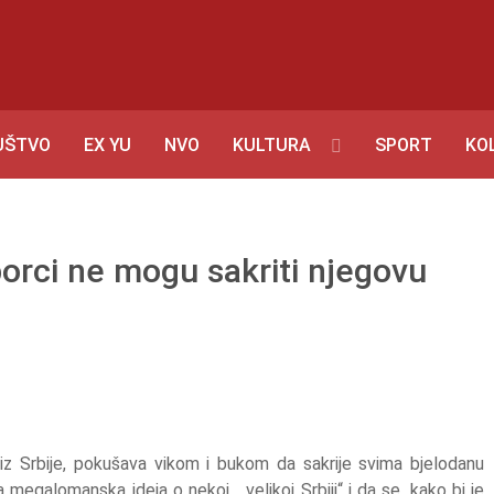
UŠTVO
EX YU
NVO
KULTURA
SPORT
KO
borci ne mogu sakriti njegovu
iz Srbije, pokušava vikom i bukom da sakrije svima bjelodanu
 megalomanska ideja o nekoj „velikoj Srbiji“ i da se, kako bi je