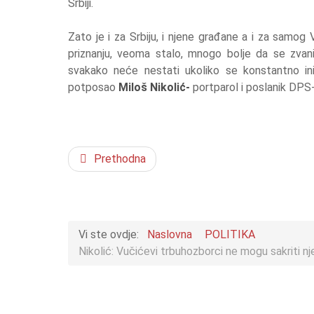
Srbiji.
Zato je i za Srbiju, i njene građane a i za samog 
priznanju, veoma stalo, mnogo bolje da se zvani
svakako neće nestati ukoliko se konstantno inic
potposao
Miloš Nikolić-
portparol i poslanik DPS-
Prethodna
Vi ste ovdje:
Naslovna
POLITIKA
Nikolić: Vučićevi trbuhozborci ne mogu sakriti 