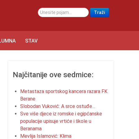
traži...
Traži
LUMNA
STAV
Najčitanije ove sedmice:
Metastaza sportskog kancera razara FK
Berane
Slobodan Vuković: A srce ostuđe...
Sve više djece iz romske i egipćanske
populacije upisuje vrtiće i škole u
Beranama
Mevlija Islamović: Klima