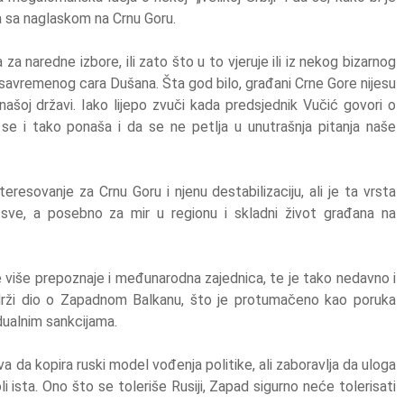
na sa naglaskom na Crnu Goru.
 za naredne izbore, ili zato što u to vjeruje ili iz nekog bizarnog
o savremenog cara Dušana. Šta god bilo, građani Crne Gore nijesu
našoj državi. Iako lijepo zvuči kada predsjednik Vučić govori o
 se i tako ponaša i da se ne petlja u unutrašnja pitanja naše
resovanje za Crnu Goru i njenu destabilizaciju, ali je ta vrsta
sve, a posebno za mir u regionu i skladni život građana na
 više prepoznaje i međunarodna zajednica, te je tako nedavno i
drži dio o Zapadnom Balkanu, što je protumačeno kao poruka
idualnim sankcijama.
 da kopira ruski model vođenja politike, ali zaboravlja da uloga
oli ista. Ono što se toleriše Rusiji, Zapad sigurno neće tolerisati