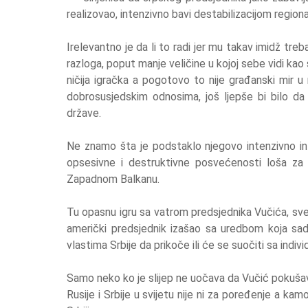
realizovao, intenzivno bavi destabilizacijom regio
Irelevantno je da li to radi jer mu takav imidž treba
razloga, poput manje veličine u kojoj sebe vidi ka
ničija igračka a pogotovo to nije građanski mir u 
dobrosusjedskim odnosima, još ljepše bi bilo da
države.
Ne znamo šta je podstaklo njegovo intenzivno inte
opsesivne i destruktivne posvećenosti loša za 
Zapadnom Balkanu.
Tu opasnu igru sa vatrom predsjednika Vučića, sve
američki predsjednik izašao sa uredbom koja sa
vlastima Srbije da prikoče ili će se suočiti sa indiv
Samo neko ko je slijep ne uočava da Vučić pokušava
Rusije i Srbije u svijetu nije ni za poređenje a kam