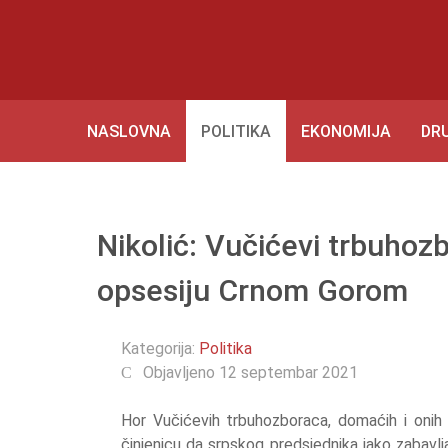
NASLOVNA
POLITIKA
EKONOMIJA
DR
Nikolić: Vučićevi trbuhoz
opsesiju Crnom Gorom
Kategorija:
Politika
Objavljeno 12 septembar 2021
Hor Vučićevih trbuhozboraca, domaćih i onih 
činjenicu da srpskog predsjednika jako zabavlja