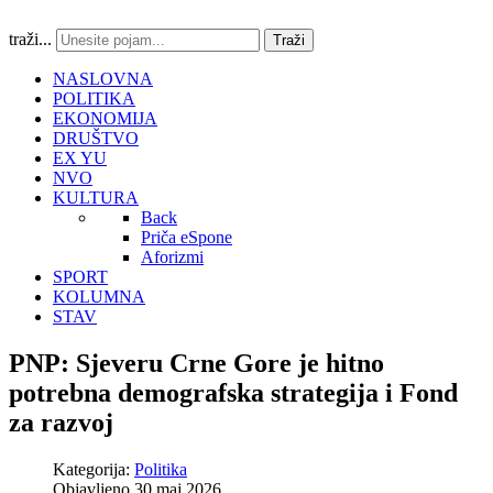
traži...
Traži
NASLOVNA
POLITIKA
EKONOMIJA
DRUŠTVO
EX YU
NVO
KULTURA
Back
Priča eSpone
Aforizmi
SPORT
KOLUMNA
STAV
PNP: Sjeveru Crne Gore je hitno
potrebna demografska strategija i Fond
za razvoj
Kategorija:
Politika
Objavljeno 30 maj 2026