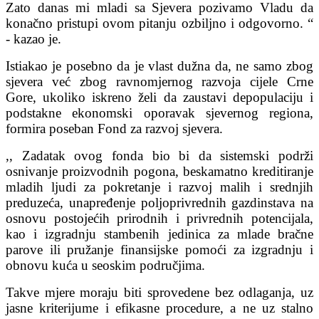
Zato danas mi mladi sa Sjevera pozivamo Vladu da
konačno pristupi ovom pitanju ozbiljno i odgovorno. “
- kazao je.
Istiakao je posebno da je vlast dužna da, ne samo zbog
sjevera već zbog ravnomjernog razvoja cijele Crne
Gore, ukoliko iskreno želi da zaustavi depopulaciju i
podstakne ekonomski oporavak sjevernog regiona,
formira poseban Fond za razvoj sjevera.
,, Zadatak ovog fonda bio bi da sistemski podrži
osnivanje proizvodnih pogona, beskamatno kreditiranje
mladih ljudi za pokretanje i razvoj malih i srednjih
preduzeća, unapređenje poljoprivrednih gazdinstava na
osnovu postojećih prirodnih i privrednih potencijala,
kao i izgradnju stambenih jedinica za mlade bračne
parove ili pružanje finansijske pomoći za izgradnju i
obnovu kuća u seoskim područjima.
Takve mjere moraju biti sprovedene bez odlaganja, uz
jasne kriterijume i efikasne procedure, a ne uz stalno