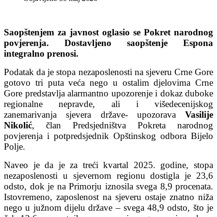
Saopštenjem za javnost oglasio se Pokret narodnog
povjerenja. Dostavljeno saopštenje Espona
integralno prenosi.
Podatak da je stopa nezaposlenosti na sjeveru Crne Gore
gotovo tri puta veća nego u ostalim djelovima Crne
Gore predstavlja alarmantno upozorenje i dokaz duboke
regionalne nepravde, ali i višedecenijskog
zanemarivanja sjevera države- upozorava
Vasilije
Nikolić
, član Predsjedništva Pokreta narodnog
povjerenja i potpredsjednik Opštinskog odbora Bijelo
Polje.
Naveo je da je za treći kvartal 2025. godine, stopa
nezaposlenosti u sjevernom regionu dostigla je 23,6
odsto, dok je na Primorju iznosila svega 8,9 procenata.
Istovremeno, zaposlenost na sjeveru ostaje znatno niža
nego u južnom dijelu države – svega 48,9 odsto, što je