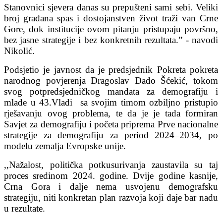
Stanovnici sjevera danas su prepušteni sami sebi. Veliki
broj građana spas i dostojanstven život traži van Crne
Gore, dok institucije ovom pitanju pristupaju površno,
bez jasne strategije i bez konkretnih rezultata.” - navodi
Nikolić.
Podsjetio je javnost da je predsjednik Pokreta pokreta
narodnog povjerenja Dragoslav Dado Šćekić, tokom
svog potpredsjedničkog mandata za demografiju i
mlade u 43.Vladi sa svojim timom ozbiljno pristupio
rješavanju ovog problema, te da je je tada formiran
Savjet za demografiju i početa priprema Prve nacionalne
strategije za demografiju za period 2024–2034, po
modelu zemalja Evropske unije.
,,Nažalost, politička potkusurivanja zaustavila su taj
proces sredinom 2024. godine. Dvije godine kasnije,
Crna Gora i dalje nema usvojenu demografsku
strategiju, niti konkretan plan razvoja koji daje bar nadu
u rezultate.