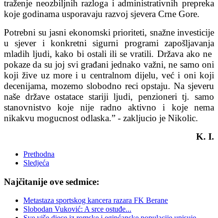
traženje neozbiljnih razloga i administrativnih prepreka
koje godinama usporavaju razvoj sjevera Crne Gore.
Potrebni su jasni ekonomski prioriteti, snažne investicije
u sjever i konkretni sigurni programi zapošljavanja
mladih ljudi, kako bi ostali ili se vratili. Država ako ne
pokaze da su joj svi građani jednako važni, ne samo oni
koji žive uz more i u centralnom dijelu, već i oni koji
decenijama, mozemo slobodno reci opstaju. Na sjeveru
naše države ostatace stariji ljudi, penzioneri tj. samo
stanovnistvo koje nije radno aktivno i koje nema
nikakvu mogucnost odlaska.” - zakljucio je Nikolic.
K. I.
Prethodna
Sledjeća
Najčitanije ove sedmice:
Metastaza sportskog kancera razara FK Berane
Slobodan Vuković: A srce ostuđe...
Sve više djece iz romske i egipćanske populacije upisuje