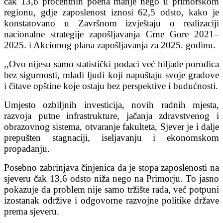
čak 13,6 procentnih poena manje nego u primorskom
regionu, gdje zaposlenost iznosi 62,5 odsto, kako je
konstatovano u Završnom izvještaju o realizaciji
nacionalne strategije zapošljavanja Crne Gore 2021–
2025. i Akcionog plana zapošljavanja za 2025. godinu.
,,Ovo nijesu samo statistički podaci već hiljade porodica
bez sigurnosti, mladi ljudi koji napuštaju svoje gradove
i čitave opštine koje ostaju bez perspektive i budućnosti.
Umjesto ozbiljnih investicija, novih radnih mjesta,
razvoja putne infrastrukture, jačanja zdravstvenog i
obrazovnog sistema, otvaranje fakulteta, Sjever je i dalje
prepušten stagnaciji, iseljavanju i ekonomskom
propadanju.
Posebno zabrinjava činjenica da je stopa zaposlenosti na
sjeveru čak 13,6 odsto niža nego na Primorju. To jasno
pokazuje da problem nije samo tržište rada, već potpuni
izostanak održive i odgovorne razvojne politike države
prema sjeveru.