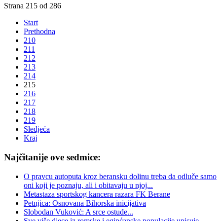
Strana 215 od 286
Start
Prethodna
210
211
212
213
214
215
216
217
218
219
Sledjeća
Kraj
Najčitanije ove sedmice:
O pravcu autoputa kroz beransku dolinu treba da odluče samo
oni koji je poznaju, ali i obitavaju u njoj...
Metastaza sportskog kancera razara FK Berane
Petnjica: Osnovana Bihorska inicijativa
Slobodan Vuković: A srce ostuđe...
Sve više djece iz romske i egipćanske populacije upisuje