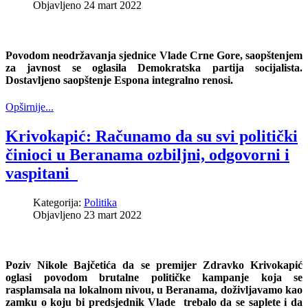
Objavljeno 24 mart 2022
Povodom neodržavanja sjednice Vlade Crne Gore, saopštenjem
za javnost se oglasila Demokratska partija socijalista.
Dostavljeno saopštenje Espona integralno renosi.
Opširnije...
Krivokapić: Računamo da su svi politički
činioci u Beranama ozbiljni, odgovorni i
vaspitani
Kategorija:
Politika
Objavljeno 23 mart 2022
Poziv
Nikole Bajčetića
da se premijer
Zdravko Krivo
k
api
ć
oglasi povodom brutalne političke kampanje koja se
rasplamsala na lokalnom nivou, u
Beranama
, doživljavamo kao
zamku o koju bi predsjednik Vlade trebalo da se saplete i da