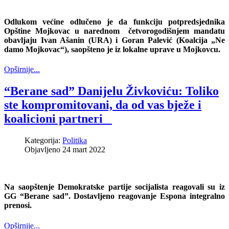
Odlukom većine odlučeno je da funkciju potpredsjednika
Opštine Mojkovac
u narednom četvorogodišnjem mandatu
obavljaju
Ivan Ašanin
(URA) i
Goran Palević
(Koalcija „Ne
damo Mojkovac“), saopšteno je iz lokalne uprave u Mojkovcu.
Opširnije...
“Berane sad” Danijelu Živkoviću: Toliko
ste kompromitovani, da od vas bježe i
koalicioni partneri
Kategorija:
Politika
Objavljeno 24 mart 2022
Na saopštenje Demokratske partije socijalista reagovali su iz
GG “Berane sad”. Dostavljeno reagovanje Espona integralno
prenosi.
Opširnije...