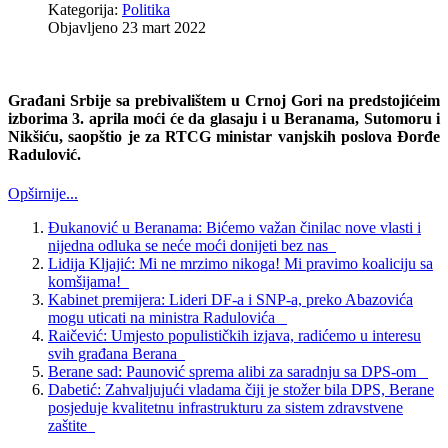
Kategorija:
Politika
Objavljeno 23 mart 2022
Građani
Srbije
sa prebivalištem u
Crnoj Gori
na predstojićeim
izborima 3. aprila moći će da glasaju i u
Beranama,
Sutomoru
i
Nikšiću
, saopštio je za RTCG ministar vanjskih poslova
Đorđe
Radulović
.
Opširnije...
Đukanović u Beranama: Bićemo važan činilac nove vlasti i
nijedna odluka se neće moći donijeti bez nas
Lidija Kljajić: Mi ne mrzimo nikoga! Mi pravimo koaliciju sa
komšijama!
Kabinet premijera: Lideri DF-a i SNP-a, preko Abazovića
mogu uticati na ministra Radulovića
Raičević: Umjesto populističkih izjava, radićemo u interesu
svih građana Berana
Berane sad: Paunović sprema alibi za saradnju sa DPS-om
Dabetić: Zahvaljujući vladama čiji je stožer bila DPS, Berane
posjeduje kvalitetnu infrastrukturu za sistem zdravstvene
zaštite