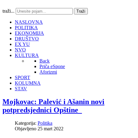
traži...
Traži
NASLOVNA
POLITIKA
EKONOMIJA
DRUŠTVO
EX YU
NVO
KULTURA
Back
Priča eSpone
Aforizmi
SPORT
KOLUMNA
STAV
Mojkovac: Palević i Ašanin novi
potpredsjednici Opštine
Kategorija:
Politika
Objavljeno 25 mart 2022