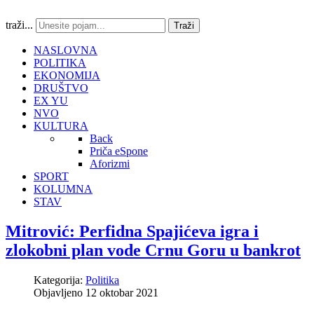
traži...
Traži
NASLOVNA
POLITIKA
EKONOMIJA
DRUŠTVO
EX YU
NVO
KULTURA
Back
Priča eSpone
Aforizmi
SPORT
KOLUMNA
STAV
Mitrović: Perfidna Spajićeva igra i
zlokobni plan vode Crnu Goru u bankrot
Kategorija:
Politika
Objavljeno 12 oktobar 2021