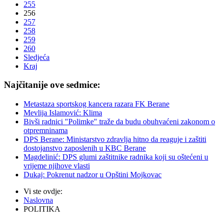
255
256
257
258
259
260
Sledjeća
Kraj
Najčitanije ove sedmice:
Metastaza sportskog kancera razara FK Berane
Mevlija Islamović: Klima
Bivši radnici "Polimke" traže da budu obuhvaćeni zakonom o
otpremninama
DPS Berane: Ministarstvo zdravlja hitno da reaguje i zaštiti
dostojanstvo zaposlenih u KBC Berane
Magdelinić: DPS glumi zaštitnike radnika koji su oštećeni u
vrijeme njihove vlasti
Dukaj: Pokrenut nadzor u Opštini Mojkovac
Vi ste ovdje:
Naslovna
POLITIKA