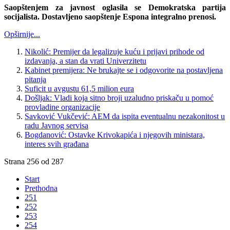
Saopštenjem za javnost oglasila se Demokratska partija
socijalista. Dostavljeno saopštenje Espona integralno prenosi.
Opširnije...
Nikolić: Premijer da legalizuje kuću i prijavi prihode od
izdavanja, a stan da vrati Univerzitetu
Kabinet premijera: Ne brukajte se i odgovorite na postavljena
pitanja
Suficit u avgustu 61,5 milion eura
Došljak: Vladi koja sitno broji uzaludno priskaču u pomoć
provladine organizacije
Savković Vukčević: AEM da ispita eventualnu nezakonitost u
radu Javnog servisa
Bogdanović: Ostavke Krivokapića i njegovih ministara,
interes svih građana
Strana 256 od 287
Start
Prethodna
251
252
253
254