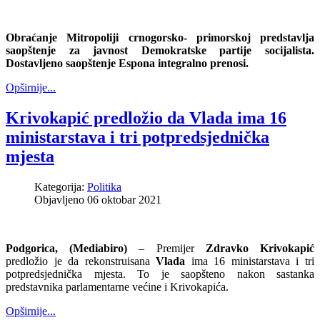
Obraćanje Mitropoliji crnogorsko- primorskoj predstavlja
saopštenje za javnost Demokratske partije socijalista.
Dostavljeno saopštenje Espona integralno prenosi.
Opširnije...
Krivokapić predložio da Vlada ima 16
ministarstava i tri potpredsjednička
mjesta
Kategorija:
Politika
Objavljeno 06 oktobar 2021
Podgorica, (Mediabiro)
– Premijer
Zdravko
Krivokapić
predložio je da rekonstruisana
Vlada
ima 16 ministarstava i tri
potpredsjednička mjesta. To je saopšteno nakon sastanka
predstavnika parlamentarne većine i Krivokapića.
Opširnije...