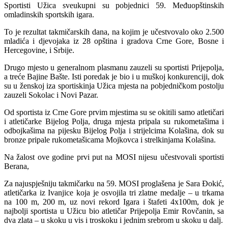
Sportisti Užica sveukupni su pobjednici 59. Međuopštinskih
omladinskih sportskih igara.
To je rezultat takmičarskih dana, na kojim je učestvovalo oko 2.500
mladića i djevojaka iz 28 opština i gradova Crne Gore, Bosne i
Hercegovine, i Srbije.
Drugo mjesto u generalnom plasmanu zauzeli su sportisti Prijepolja,
a treće Bajine Bašte. Isti poredak je bio i u muškoj konkurenciji, dok
su u ženskoj iza sportiskinja Užica mjesta na pobjedničkom postolju
zauzeli Sokolac i Novi Pazar.
Od sportista iz Crne Gore prvim mjestima su se okitili samo atletičari
i atletičarke Bijelog Polja, druga mjesta pripala su rukometašima i
odbojkašima na pijesku Bijelog Polja i strijelcima Kolašina, dok su
bronze pripale rukometašicama Mojkovca i strelkinjama Kolašina.
Na žalost ove godine prvi put na MOSI nijesu učestvovali sportisti
Berana,
Za najuspješniju takmičarku na 59. MOSI proglašena je Sara Đokić,
atletičarka iz Ivanjice koja je osvojila tri zlatne medalje – u trkama
na 100 m, 200 m, uz novi rekord Igara i štafeti 4x100m, dok je
najbolji sportista u Užicu bio atletičar Prijepolja Emir Rovčanin, sa
dva zlata – u skoku u vis i troskoku i jednim srebrom u skoku u dalj.