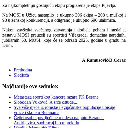
Za najkompletniju gostujuću ekipu proglašena je ekipa Pljevlja.
Na MOSI u Užicu nastupilo je ukupno 306 ekipa – 208 u muškoj i
98 u ženskoj konkurenciji, a odigrano je ukupno 696 utakmica.
Nakon zavšetka svečanog zatvaranja i dodjela pehara i medalja,
zastavu MOSI preuzeli su sportisti Višegrada, domaćina narednih,
jubilarnih 60. MOSI, koje će se održati 2025. godine u gradu na
Drini.
A.Ramusović/D.Ćorac
Prethodna
Sledjeća
Najčitanije ove sedmice:
Metastaza sportskog kancera razara FK Berane
Slobodan Vuković: A srce ostuđe...
Sve više djece iz romske i egipćanske populacije upisuje
vrtiće i škole u Beranama
Četiri osobe povrijeđene u udesu na putu Berane–
Andrijevica, saobraćaj bio u prekidu
Mevlija Islamović: Klima