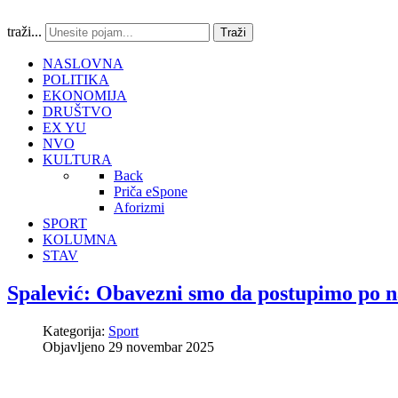
traži...
Traži
NASLOVNA
POLITIKA
EKONOMIJA
DRUŠTVO
EX YU
NVO
KULTURA
Back
Priča eSpone
Aforizmi
SPORT
KOLUMNA
STAV
Spalević: Obavezni smo da postupimo po n
Kategorija:
Sport
Objavljeno 29 novembar 2025