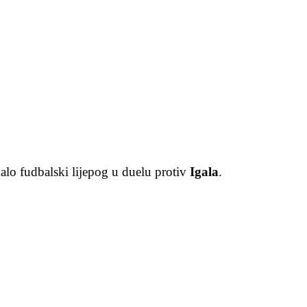
malo fudbalski lijepog u duelu protiv
Igala
.