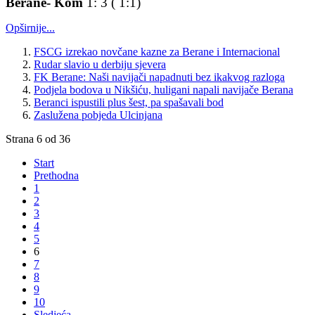
Berane- Kom
1: 3 ( 1:1)
Opširnije...
FSCG izrekao novčane kazne za Berane i Internacional
Rudar slavio u derbiju sjevera
FK Berane: Naši navijači napadnuti bez ikakvog razloga
Podjela bodova u Nikšiću, huligani napali navijače Berana
Beranci ispustili plus šest, pa spašavali bod
Zaslužena pobjeda Ulcinjana
Strana 6 od 36
Start
Prethodna
1
2
3
4
5
6
7
8
9
10
Sledjeća