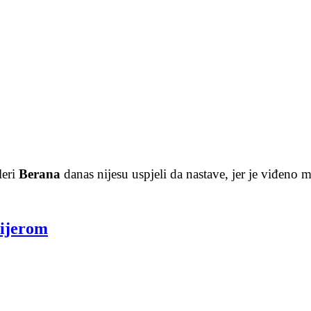
leri
Berana
danas nijesu uspjeli da nastave, jer je viđeno 
vijerom