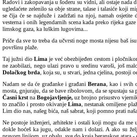
Radovi i zakopavanja u šoderu su vidni, ali ostaje nada da
ugledaćete zelenilo sa obje strane, talase i talasiće koji 
se čija će se najduže i zadržati na njoj, namah osjetit
vesterna i onih legendarnih scena kada preko rijeka gaze
limskog gaza, ka luškim lugovima...
Priče da sve to treba da učvrsti noge mosta nijesu baš isu
površinu plaže.
Taj južni dio
Lima
je već obezbijeđen cestom i pločnikom
ne zaobilazi, nego ulazi pravo u sredinu varoši, još mal
Dolačkog brda
, koja su, u stvari, jedna cjelina, postoj
Nadam se da će građanke i građani
Berana
, kao i svih 
mosta, gnjuraju, da se bave ribolovom, da se spustaju sa
Časni krst
na
Bogojavljenje,
uz brojno prisustvo vjernik
to značilo i prosto okivanje
Lima
, nestanak omiljene pla
Lim dio nas, našeg bića, naš sabrat, koji pomno prati naša d
Ne postoje inženjeri, arhitekte i ostali koji mogu da me
dokle hoćeš ka jugu, odakle nam i dolazi. A ako su že
pravom linijom, uz obalu, sve do kraja beranskog atara -