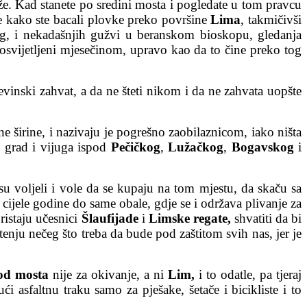
laže. Kad stanete po sredini mosta i pogledate u tom pravcu
e se kako ste bacali plovke preko površine
Lima
, takmičivši
alog, i nekadašnjih gužvi u beranskom bioskopu, gledanja
 osvijetljeni mjesečinom, upravo kao da to čine preko tog
đevinski zahvat, a da ne šteti nikom i da ne zahvata uopšte
 širine, i nazivaju je pogrešno zaobilaznicom, iako ništa
i grad i vijuga ispod
Pečičkog
,
Lužačkog
,
Bogavskog
i
i su voljeli i vole da se kupaju na tom mjestu, da skaču sa
ijele godine do same obale, gdje se i održava plivanje za
ristaju učesnici
Šlaufijade
i
Limske regate,
shvatiti da bi
enju nečeg što treba da bude pod zaštitom svih nas, jer je
od mosta
nije za okivanje, a ni
Lim,
i to odatle, pa tjeraj
ući asfaltnu traku samo za pješake, šetače i bicikliste i to