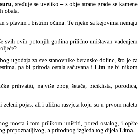
isuru
, sređuje se uveliko – s
obje strane grade se kamene
h obala.
tan s plavim i bistrim očima! Te rijeke sa kejovima nemaju
uše svih ovih potonjih godina prilično uništavan vađenjem
roljeće?
zbog ugođaja za sve stanovnike beranske doline, što je za
estima, pa bi priroda ostala sačuvana i
Lim
ne bi nikom
 prihvatiti, najviše zbog šetača, biciklista, porodica,
i zeleni pojas, ali i ulična rasvjeta koju su u prvom naletu
og mosta i tom prilikom uništiti, pored ostalog, i opšte
og prepoznatljivog, a prirodnog izgleda tog dijela
Lima
.