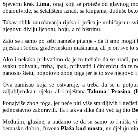
S
jeverni krak
Lima
, onaj koji se proteže od glavnog m
obaloutvrde, sa šetalištem iznad, sa klupama, doduše bet
Takav oblik zauzdavanja rijeka i rječica je uobičajen u s
njegovu divlju ljepotu, boju, a ni bistrinu.
Zato se i samo po sebi nameće pitanje - da li smo mogli
pijeska i šodera građevinskim mašinama, ali je on sve to s
Ako i nekako prihvatimo da je to trebalo da se uradi, po
svaku pohvalu, treba, ipak, prihvatiti i činjenicu da te
nanosio štetu, pogotovo zbog toga jer je to sve njegovo i 
Ova zamisao koja se ostvaruje, a treba da se u potpuno
zaljubljenika u rijeku, ali i mještana
Taluma
i
Prosina
(
Ponajviše zbog toga, jer neće biti više smrdljivih i nečist
jednostavno zaboravili. Ta i takva slika čini već taj dio
Be
Međutim, glasine, a nadamo se da su samo to i ništa viš
beransko dobro, čuvena
Plaža kod mosta
, ne djeluju n