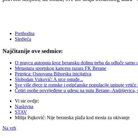
Prethodna
Sledjeća
Najčitanije ove sedmice:
O pravcu autoputa kroz beransku dolinu treba da odluče samo oni 
Metastaza sportskog kancera razara FK Berane
Petnjica: Osnovana Bihorska inicijativa
Slobodan Vuković: A srce ostuđe...
Sve više djece iz romske i egipćanske populacije upisuje vrtiće
Četiri osobe povrijeđene u udesu na putu Berane–Andrijevica, 
Vi ste ovdje:
Naslovna
STAV
Milija Pajković: Nije beranska plaža kod mosta za okivanje
Na vrh