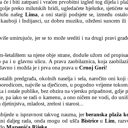
 će i biti zatrpani i vraćen prvobitni izgled tog dijela i p
migolje preko milutskih hridi, ugledaćete bjelutke, sjetićet
e dušu našeg
Lima
, a oni stariji podsjete se, između ost
 kauboji i Indijanci, uz dobru muziku, ožeženi suncem ili
više umirujuće, jer se to može srediti i na drugi pravi gra
-šetalištem sa njene obje strane, doduše užom od propisane
o pa i u glavnu ulicu. A prava zaobilaznica, koja zaobilaz
i odavno i možda je i prva ona prava u
Crnoj Gori
!
ostalih predgrađa, okolnih naselja i sela, naročito oni koj
 porodicom, najviše sa dječicom, u pogodno vrijeme tokom c
a i ostale publike, bez obzira na vjersku pripadnost, gdje p
že, pa iako se radi o kamenu, a ono ničem ne vodi, do uništ
jetinjstva, mladost, zrelost i starost...
 ubijede u ispravnost takvog nauma, jer
beranska plaža k
ljni daljeg rada, onda mogu od ušča
Bistrice
u
Lim
, razv
 do
Marsenića Rijeke
...