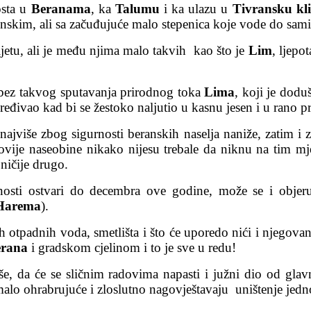
osta u
Beranama
, ka
Talumu
i ka ulazu u
Tivransku kl
onskim, ali sa začuđujuće malo stepenica koje vode do sami
vijetu, ali je među njima malo takvih kao što je
Lim
, ljepo
 bez takvog sputavanja prirodnog toka
Lima
, koji je dod
ređivao kad bi se žestoko naljutio u kasnu jesen i u rano p
najviše zbog sigurnosti beranskih naselja naniže, zatim i 
 novije naseobine nikako nijesu trebale da niknu na tim mj
ničije drugo.
sti ostvari do decembra ove godine, može se i objeručke
Harema
).
ih otpadnih voda, smetlišta i što će uporedo nići i njegovan
rana
i gradskom cjelinom i to je sve u redu!
e, da će se sličnim radovima napasti i južni dio od glavn
imalo ohrabrujuće i zloslutno nagovještavaju uništenje jedn