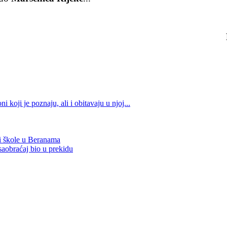
koji je poznaju, ali i obitavaju u njoj...
 i škole u Beranama
saobraćaj bio u prekidu