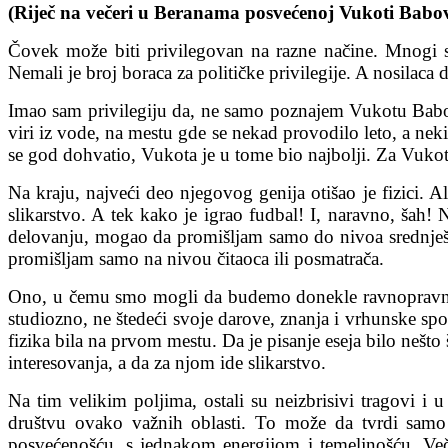
(Riječ na večeri u Beranama posvećenoj Vukoti Babo
Čovek može biti privilegovan na razne načine. Mnogi se 
Nemali je broj boraca za političke privilegije. A nosilaca
Imao sam privilegiju da, ne samo poznajem Vukotu Babovi
viri iz vode, na mestu gde se nekad provodilo leto, a nek
se god dohvatio, Vukota je u tome bio najbolji. Za Vukot
Na kraju, najveći deo njegovog genija otišao je fizici. Al
slikarstvo. A tek kako je igrao fudbal! I, naravno, šah!
delovanju, mogao da promišljam samo do nivoa srednješko
promišljam samo na nivou čitaoca ili posmatrača.
Ono, u čemu smo mogli da budemo donekle ravnopravni bil
studiozno, ne štedeći svoje darove, znanja i vrhunske sp
fizika bila na prvom mestu. Da je pisanje eseja bilo neš
interesovanja, a da za njom ide slikarstvo.
Na tim velikim poljima, ostali su neizbrisivi tragovi i 
društvu ovako važnih oblasti. To može da tvrdi samo
posvećenošću, s jednakom energijom i temeljnošću. Več