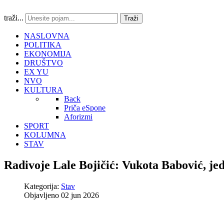
traži...
Traži
NASLOVNA
POLITIKA
EKONOMIJA
DRUŠTVO
EX YU
NVO
KULTURA
Back
Priča eSpone
Aforizmi
SPORT
KOLUMNA
STAV
Radivoje Lale Bojičić: Vukota Babović, je
Kategorija:
Stav
Objavljeno 02 jun 2026