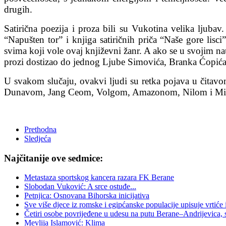
drugih.
Satirična poezija i proza bili su Vukotina velika ljuba
“Napušten tor” i knjiga satiričnih priča “Naše gore lisci
svima koji vole ovaj književni žanr. A ako se u svojim na
prozi dostizao do jednog Ljube Simovića, Branka Ćopića 
U svakom slučaju, ovakvi ljudi su retka pojava u čitav
Dunavom, Jang Ceom, Volgom, Amazonom, Nilom i Misis
Prethodna
Sledjeća
Najčitanije ove sedmice:
Metastaza sportskog kancera razara FK Berane
Slobodan Vuković: A srce ostuđe...
Petnjica: Osnovana Bihorska inicijativa
Sve više djece iz romske i egipćanske populacije upisuje vrtiće
Četiri osobe povrijeđene u udesu na putu Berane–Andrijevica, 
Mevlija Islamović: Klima