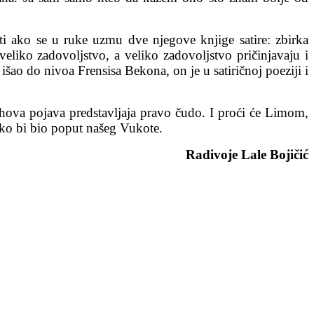
iti ako se u ruke uzmu dve njegove knjige satire: zbirka
 veliko zadovoljstvo, a veliko zadovoljstvo pričinjavaju i
šao do nivoa Frensisa Bekona, on je u satiričnoj poeziji i
hova pojava predstavljaja pravo čudo. I proći će Limom,
o bi bio poput našeg Vukote.
Radivoje Lale Bojičić