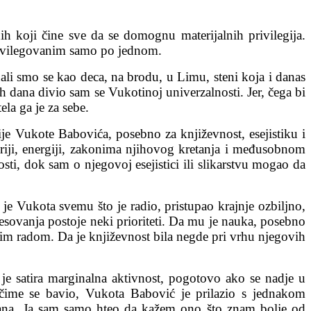
h koji čine sve da se domognu materijalnih privilegija.
 privilegovanim samo po jednom.
li smo se kao deca, na brodu, u Limu, steni koja i danas
h dana divio sam se Vukotinoj univerzalnosti. Jer, čega bi
la ga je za sebe.
acije Vukote Babovića, posebno za književnost, esejistiku i
teriji, energiji, zakonima njihovog kretanja i međusobnom
i, dok sam o njegovoj esejistici ili slikarstvu mogao da
e Vukota svemu što je radio, pristupao krajnje ozbiljno,
esovanja postoje neki prioriteti. Da mu je nauka, posebno
kim radom. Da je književnost bila negde pri vrhu njegovih
o je satira marginalna aktivnost, pogotovo ako se nadje u
čime se bavio, Vukota Babović je prilazio s jednakom
trana. Ja sam samo hteo da kažem ono što znam bolje od