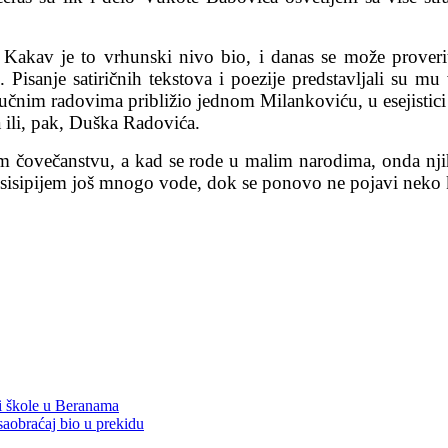
v. Kakav je to vrhunski nivo bio, i danas se može prover
”. Pisanje satiričnih tekstova i poezije predstavljali su mu
učnim radovima približio jednom Milankoviću, u esejistici i
ili, pak, Duška Radovića.
om čovečanstvu, a kad se rode u malim narodima, onda nji
ipijem još mnogo vode, dok se ponovo ne pojavi neko k
 i škole u Beranama
saobraćaj bio u prekidu