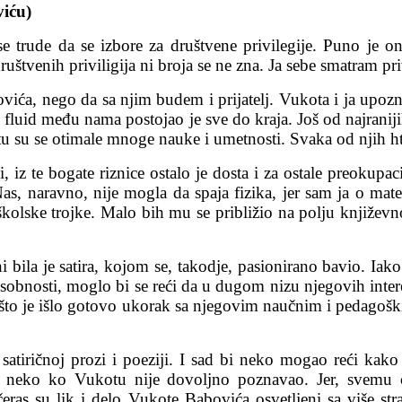
viću)
trude da se izbore za društvene privilegije. Puno je oni
 društvenih priviligija ni broja se ne zna. Ja sebe smatram
ća, nego da sa njim budem i prijatelj. Vukota i ja upozna
i fluid među nama postojao je sve do kraja. Još od najraniji
u su se otimale mnoge nauke i umetnosti. Svaka od njih hte
i, iz te bogate riznice ostalo je dosta i za ostale preokup
 Nas, naravno, nije mogla da spaja fizika, jer sam ja o ma
lske trojke. Malo bih mu se približio na polju književnost
a je satira, kojom se, takodje, pasionirano bavio. Iako j
osobnosti, moglo bi se reći da u dugom nizu njegovih inter
to što je išlo gotovo ukorak sa njegovim naučnim i pedagoš
u satiričnoj prozi i poeziji. I sad bi neko mogao reći kak
 neko ko Vukotu nije dovoljno poznavao. Jer, svemu 
eras su lik i delo Vukote Babovića osvetljeni sa više s