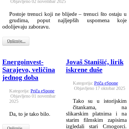
Objavljeno 02 novembar 2025
Postoje trenuci koji ne blijede – trenuci što ostaju u
grudima, poput najljepših uspomena koje
odolijevaju zaboravu.
Opširnije...
Energoinvest-
Jovaš Stanišić, lirik
Sarajevo, veličina
iskrene duše
jednog doba
Kategorija:
Priča eSpone
Objavljeno 17 oktobar 2025
Kategorija:
Priča eSpone
Objavljeno 01 novembar
Tako su u istorijskim
2025
čitankama, na
slikarskim platnima i na
Da, to je tako bilo.
starim filmskim zapisima
izgledali stari Crnogorci.
Opširnije...