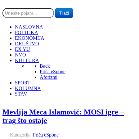
traži...
Traži
NASLOVNA
POLITIKA
EKONOMIJA
DRUŠTVO
EX YU
NVO
KULTURA
Back
Priča eSpone
Aforizmi
SPORT
KOLUMNA
STAV
Mevlija Meca Islamović: MOSI igre –
trag što ostaje
Kategorija:
Priča eSpone