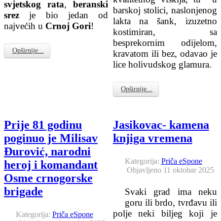
svjetskog rata
,
beranski
barskoj stolici, naslonjenog
srez
je bio jedan od
lakta na šank, izuzetno
najvećih u
Crnoj Gori
!
kostimiran, sa
besprekornim odijelom,
Opširnije...
kravatom ili bez, odavao je
lice holivudskog glamura.
Opširnije...
Prije 81 godinu
Jasikovac- kamena
poginuo je Milisav
knjiga vremena
Đurović, narodni
Kategorija:
Priča eSpone
heroj i komandant
Objavljeno 11 oktobar 2025
Osme crnogorske
brigade
Svaki grad ima neku
goru ili brdo, tvrđavu ili
polje neki biljeg koji je
Kategorija:
Priča eSpone