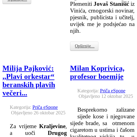
Plemeniti
Jovaš Stanišić
iz
Vinića, crnogorski novinar,
pjesnik, publicista i učitelj,
uvijek me je podsjećao na
njih.
Opširnije...
Milija Pajković:
Milan Koprivica,
,,Plavi orkestar“
profesor boemije
beranskih plavih
Kategorija:
Priča eSpone
večeri...
Objavljeno 12 oktobar 2025
Kategorija:
Priča eSpone
Besprekorno zalizane
Objavljeno 26 oktobar 2025
sijede kose i njegovane
sijede brade, sa otmenom
Za vrijeme
Kraljevine
,
cigaretom u ustima i čašom
a uoči
Drugog
kvalitetnog viskija, tu u