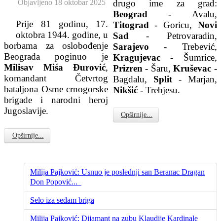
Objavljeno 18 oktobar 2025
drugo ime za grad:
Beograd
- Avalu,
Prije 81 godinu, 17.
Titograd
- Goricu,
Novi
oktobra 1944. godine, u
Sad
- Petrovaradin,
borbama za oslobođenje
Saraje
vo
- Trebević,
Beograda poginuo je
Kragujevac
- Šumrice,
Milisav Miśa Đurović
,
Prizren
- Šaru,
Kruševac
-
komandant Četvrtog
Bagdalu,
Split
- Marjan,
bataljona Osme crnogorske
Nikšić
- Trebjesu.
brigade i narodni heroj
Jugoslavije.
Opširnije...
Opširnije...
Milija Pajković: Usnuo je poslednji san Beranac Dragan
Don Popović...
Selo iza sedam briga
Milija Pajković: Dijamant na zubu Klaudije Kardinale