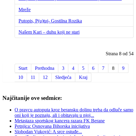
Mreže
Putopis, P(u)tuj- Gostilna Rozika
Našem Kari – duhu koji ne stari
Strana 8 od 54
Start
Prethodna
3
4
5
6
7
8
9
10
11
12
Sledjeća
Kraj
Najčitanije ove sedmice:
O pravcu autoputa kroz beransku dolinu treba da odluče samo
oni koji je poznaju, ali i obitavaju u njoj...
Metastaza sportskog kancera razara FK Berane
Petnjica: Osnovana Bihorska inicijativa
Slobodan Vuković: A srce ostuđe...