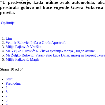
”U predvečerje, kada utihne zvuk automobila, ulic
prostirala gotovo od kuće vojvode Gavra Vukovića 
pravila.
Opširnije...
Lim
Velimir Ralević: Priča o Grofu Apostrofu
Milija Pajković: Vrteška
Mr. Željko Rutović: Nikšićka sjećanja- radnja „Jugoplastika“
Mr Željko Rutović: Vršac- etno kuća Dinar, muzej najljepšeg ukus
Milija Pajković: Magla
Strana 10 od 54
Start
Prethodna
5
6
7
8
9