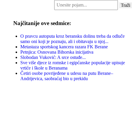
traži...
Traži
Najčitanije ove sedmice:
O pravcu autoputa kroz beransku dolinu treba da odluče
samo oni koji je poznaju, ali i obitavaju u njoj...
Metastaza sportskog kancera razara FK Berane
Petnjica: Osnovana Bihorska inicijativa
Slobodan Vuković: A srce ostuđe...
Sve više djece iz romske i egipćanske populacije upisuje
vrtiće i škole u Beranama
Četiri osobe povrijeđene u udesu na putu Berane–
Andrijevica, saobraćaj bio u prekidu