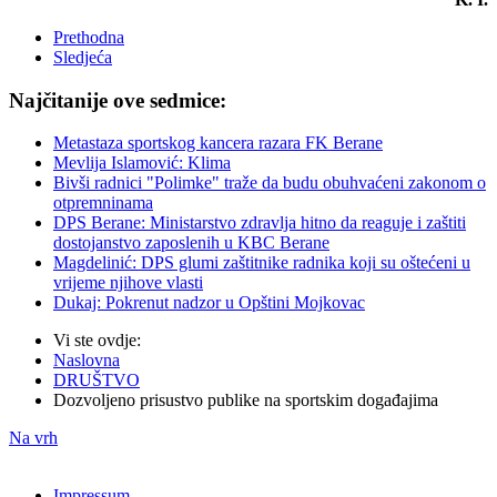
Prethodna
Sledjeća
Najčitanije ove sedmice:
Metastaza sportskog kancera razara FK Berane
Mevlija Islamović: Klima
Bivši radnici "Polimke" traže da budu obuhvaćeni zakonom o
otpremninama
DPS Berane: Ministarstvo zdravlja hitno da reaguje i zaštiti
dostojanstvo zaposlenih u KBC Berane
Magdelinić: DPS glumi zaštitnike radnika koji su oštećeni u
vrijeme njihove vlasti
Dukaj: Pokrenut nadzor u Opštini Mojkovac
Vi ste ovdje:
Naslovna
DRUŠTVO
Dozvoljeno prisustvo publike na sportskim događajima
Na vrh
Impressum