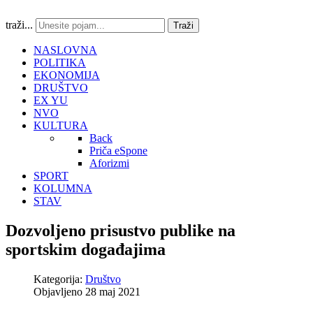
traži...
Traži
NASLOVNA
POLITIKA
EKONOMIJA
DRUŠTVO
EX YU
NVO
KULTURA
Back
Priča eSpone
Aforizmi
SPORT
KOLUMNA
STAV
Dozvoljeno prisustvo publike na
sportskim događajima
Kategorija:
Društvo
Objavljeno 28 maj 2021