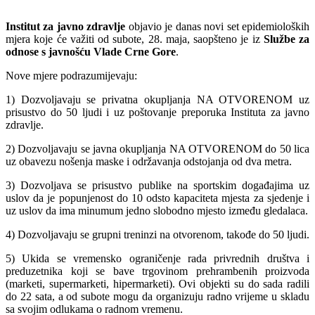
Institut za javno zdravlje
objavio je danas novi set epidemioloških
mjera koje će važiti od subote, 28. maja, saopšteno je iz
Službe za
odnose s javnošću Vlade Crne Gore
.
Nove mjere podrazumijevaju:
1) Dozvoljavaju se privatna okupljanja NA OTVORENOM uz
prisustvo do 50 ljudi i uz poštovanje preporuka Instituta za javno
zdravlje.
2) Dozvoljavaju se javna okupljanja NA OTVORENOM do 50 lica
uz obavezu nošenja maske i održavanja odstojanja od dva metra.
3) Dozvoljava se prisustvo publike na sportskim događajima uz
uslov da je popunjenost do 10 odsto kapaciteta mjesta za sjedenje i
uz uslov da ima minumum jedno slobodno mjesto između gledalaca.
4) Dozvoljavaju se grupni treninzi na otvorenom, takođe do 50 ljudi.
5) Ukida se vremensko ograničenje rada privrednih društva i
preduzetnika koji se bave trgovinom prehrambenih proizvoda
(marketi, supermarketi, hipermarketi). Ovi objekti su do sada radili
do 22 sata, a od subote mogu da organizuju radno vrijeme u skladu
sa svojim odlukama o radnom vremenu.