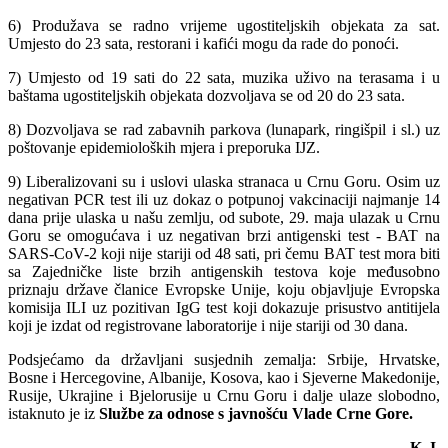
6) Produžava se radno vrijeme ugostiteljskih objekata za sat.
Umjesto do 23 sata, restorani i kafići mogu da rade do ponoći.
7) Umjesto od 19 sati do 22 sata, muzika uživo na terasama i u
baštama ugostiteljskih objekata dozvoljava se od 20 do 23 sata.
8) Dozvoljava se rad zabavnih parkova (lunapark, ringišpil i sl.) uz
poštovanje epidemioloških mjera i preporuka IJZ.
9) Liberalizovani su i uslovi ulaska stranaca u Crnu Goru. Osim uz
negativan PCR test ili uz dokaz o potpunoj vakcinaciji najmanje 14
dana prije ulaska u našu zemlju, od subote, 29. maja ulazak u Crnu
Goru se omogućava i uz negativan brzi antigenski test - BAT na
SARS-CoV-2 koji nije stariji od 48 sati, pri čemu BAT test mora biti
sa Zajedničke liste brzih antigenskih testova koje međusobno
priznaju države članice Evropske Unije, koju objavljuje Evropska
komisija ILI uz pozitivan IgG test koji dokazuje prisustvo antitijela
koji je izdat od registrovane laboratorije i nije stariji od 30 dana.
Podsjećamo da državljani susjednih zemalja: Srbije, Hrvatske,
Bosne i Hercegovine, Albanije, Kosova, kao i Sjeverne Makedonije,
Rusije, Ukrajine i Bjelorusije u Crnu Goru i dalje ulaze slobodno,
istaknuto je iz
Službe za odnose s javnošću Vlade Crne Gore.
K. I.