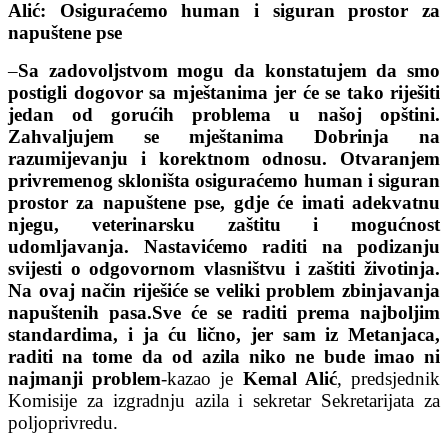
Alić: Osiguraćemo human i siguran prostor za
napuštene pse
–
Sa zadovoljstvom mogu da konstatujem da smo
postigli dogovor sa mještanima jer će se tako riješiti
jedan od gorućih problema u našoj opštini.
Zahvaljujem se mještanima Dobrinja na
razumijevanju i korektnom odnosu. Otvaranjem
privremenog skloništa osiguraćemo human i siguran
prostor za napuštene pse, gdje će imati adekvatnu
njegu, veterinarsku zaštitu i mogućnost
udomljavanja. Nastavićemo raditi na podizanju
svijesti o odgovornom vlasništvu i zaštiti životinja.
Na ovaj način riješiće se veliki problem zbinjavanja
napuštenih pasa.Sve će se raditi prema najboljim
standardima, i ja ću lično, jer sam iz Metanjaca,
raditi na tome da od azila niko ne bude imao ni
najmanji problem
-kazao je
Kemal Alić
, predsjednik
Komisije za izgradnju azila i sekretar Sekretarijata za
poljoprivredu.