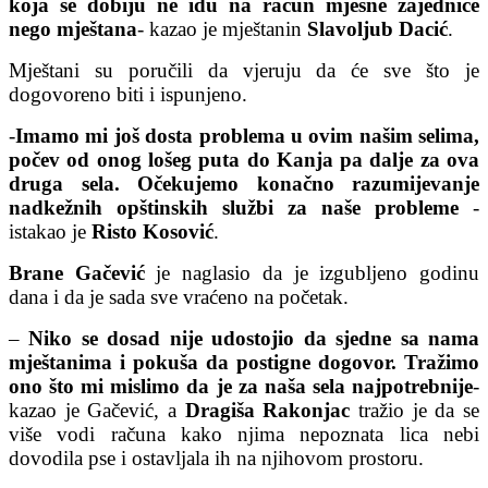
koja se dobiju ne idu na račun mjesne zajednice
nego mještana
- kazao je mještanin
Slavoljub Dacić
.
Mještani su poručili da vjeruju da će sve što je
dogovoreno biti i ispunjeno.
-
Imamo mi još dosta problema u ovim našim selima,
počev od onog lošeg puta do Kanja pa dalje za ova
druga sela. Očekujemo konačno razumijevanje
nadkežnih opštinskih službi za naše probleme
-
istakao je
Risto Kosović
.
Brane Gačević
je naglasio da je izgubljeno godinu
dana i da je sada sve vraćeno na početak.
–
Niko se dosad nije udostojio da sjedne sa nama
mještanima i pokuša da postigne dogovor. Tražimo
ono što mi mislimo da je za naša sela najpotrebnije
-
kazao je Gačević, a
Dragiša Rakonjac
tražio je da se
više vodi računa kako njima nepoznata lica nebi
dovodila pse i ostavljala ih na njihovom prostoru.