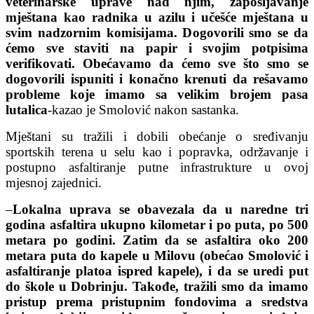
veterinarske uprave nad njim, zapošljavanje
mještana kao radnika u azilu i učešće mještana u
svim nadzornim komisijama. Dogovorili smo se da
ćemo sve staviti na papir i svojim potpisima
verifikovati. Obećavamo da ćemo sve što smo se
dogovorili ispuniti i konačno krenuti da rešavamo
probleme koje imamo sa velikim brojem pasa
lutalica
-kazao je Smolović nakon sastanka.
Mještani su tražili i dobili obećanje o sređivanju
sportskih terena u selu kao i popravka, održavanje i
postupno asfaltiranje putne infrastrukture u ovoj
mjesnoj zajednici.
–
Lokalna uprava se obavezala da u naredne tri
godina asfaltira ukupno kilometar i po puta, po 500
metara po godini. Zatim da se asfaltira oko 200
metara puta do kapele u Milovu (obećao Smolović i
asfaltiranje platoa ispred kapele), i da se uredi put
do škole u Dobrinju. Takođe, tražili smo da imamo
pristup prema pristupnim fondovima a sredstva