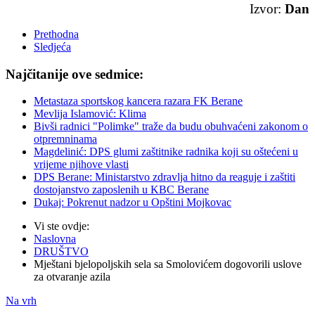
Izvor:
Dan
Prethodna
Sledjeća
Najčitanije ove sedmice:
Metastaza sportskog kancera razara FK Berane
Mevlija Islamović: Klima
Bivši radnici "Polimke" traže da budu obuhvaćeni zakonom o
otpremninama
Magdelinić: DPS glumi zaštitnike radnika koji su oštećeni u
vrijeme njihove vlasti
DPS Berane: Ministarstvo zdravlja hitno da reaguje i zaštiti
dostojanstvo zaposlenih u KBC Berane
Dukaj: Pokrenut nadzor u Opštini Mojkovac
Vi ste ovdje:
Naslovna
DRUŠTVO
Mještani bjelopoljskih sela sa Smolovićem dogovorili uslove
za otvaranje azila
Na vrh