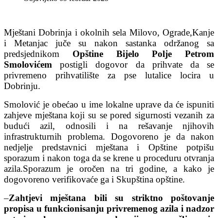
Mještani Dobrinja i okolnih sela Milovo, Ograde,Kanje
i Metanjac juče su nakon sastanka održanog sa
predsjednikom
Opštine Bijelo Polje Petrom
Smolovićem
postigli dogovor da prihvate da se
privremeno prihvatilište za pse lutalice locira u
Dobrinju.
Smolović je obećao u ime lokalne uprave da će ispuniti
zahjeve mještana koji su se pored sigurnosti vezanih za
budući azil, odnosili i na rešavanje njihovih
infrastrukturnih problema. Dogovoreno je da nakon
nedjelje predstavnici mještana i Opštine potpišu
sporazum i nakon toga da se krene u proceduru otvranja
azila.Sporazum je oročen na tri godine, a kako je
dogovoreno verifikovaće ga i Skupština opštine.
–
Zahtjevi mještana bili su striktno poštovanje
propisa u funkcionisanju privremenog azila i nadzor