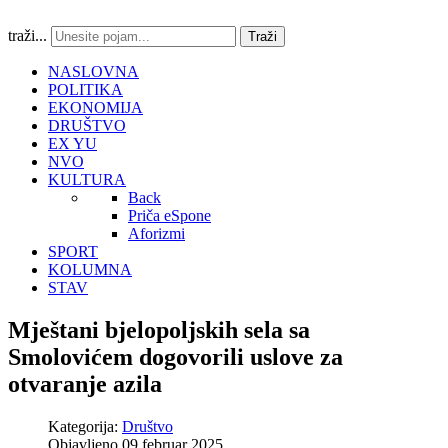
traži...
Traži
NASLOVNA
POLITIKA
EKONOMIJA
DRUŠTVO
EX YU
NVO
KULTURA
Back
Priča eSpone
Aforizmi
SPORT
KOLUMNA
STAV
Mještani bjelopoljskih sela sa
Smolovićem dogovorili uslove za
otvaranje azila
Kategorija:
Društvo
Objavljeno 09 februar 2025