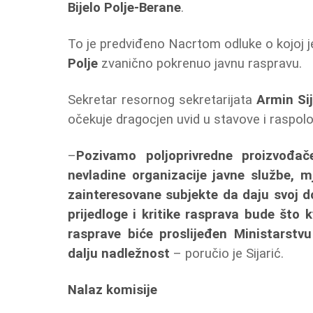
Bijelo Polje-Berane
.
To je predviđeno Nacrtom odluke o kojoj je 
Polje
zvanično pokrenuo javnu raspravu.
Sekretar resornog sekretarijata
Armin Sij
očekuje dragocjen uvid u stavove i raspo
–
Pozivamo poljoprivredne proizvođač
nevladine organizacije javne službe, m
zainteresovane subjekte da daju svoj do
prijedloge i kritike rasprava bude što 
rasprave biće proslijeđen Ministarstvu
dalju nadležnost
– poručio je Sijarić.
Nalaz komisije