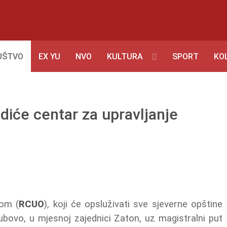
UŠTVO
EX YU
NVO
KULTURA
SPORT
KO
diće centar za upravljanje
dom (
RCUO
), koji će opsluživati sve sjeverne opštine
Dubovo, u mjesnoj zajednici Zaton, uz magistralni put