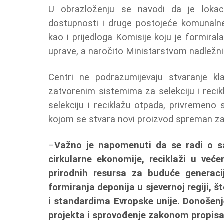
U obrazloženju se navodi da je loka
dostupnosti i druge postojeće komunalne 
kao i prijedloga Komisije koju je formira
uprave, a naročito Ministarstvom nadležnim
Centri ne podrazumijevaju stvaranje kl
zatvorenim sistemima za selekciju i rec
selekciju i reciklažu otpada, privremeno s
kojom se stvara novi proizvod spreman za 
–
Važno je napomenuti da se radi o s
cirkularne ekonomije, reciklaži u već
prirodnih resursa za buduće generaci
formiranja deponija u sjevernoj regiji, š
i standardima Evropske unije. Donošenj
projekta i sprovođenje zakonom propis