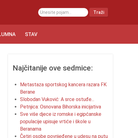
traži...
Traži
LUMNA
STAV
Najčitanije ove sedmice:
Metastaza sportskog kancera razara FK
Berane
Slobodan Vuković: A srce ostuđe...
Petnjica: Osnovana Bihorska inicijativa
Sve više djece iz romske i egipćanske
populacije upisuje vrtiće i škole u
Beranama
Četiri osobe povrijeđene u udesu na putu