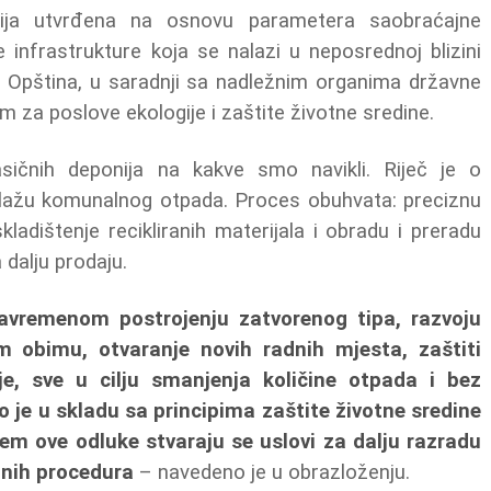
cija utvrđena na osnovu parametera saobraćajne
infrastrukture koja se nalazi u neposrednoj blizini
la Opština, u saradnji sa nadležnim organima državne
 za poslove ekologije i zaštite životne sredine.
asičnih deponija na kakve smo navikli. Riječ je o
iklažu komunalnog otpada. Proces obuhvata: preciznu
kladištenje recikliranih materijala i obradu i preradu
dalju prodaju.
avremenom postrojenju zatvorenog tipa, razvoju
em obimu, otvaranje novih radnih mjesta, zaštiti
je, sve u cilju smanjenja količine otpada i bez
to je u skladu sa principima zaštite životne sredine
em ove odluke stvaraju se uslovi za dalju razradu
anih procedura
– navedeno je u obrazloženju.