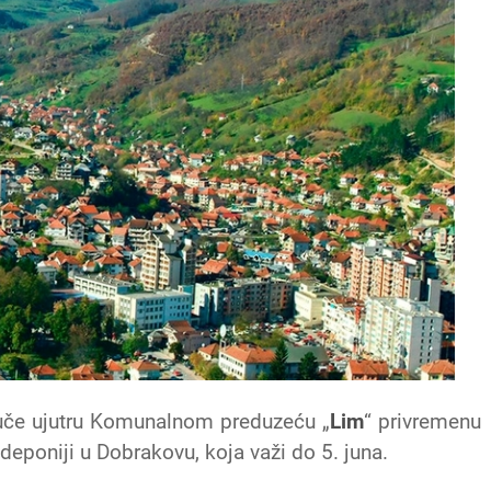
juče ujutru Komunalnom preduzeću „
Lim
“ privremenu
eponiji u Dobrakovu, koja važi do 5. juna.