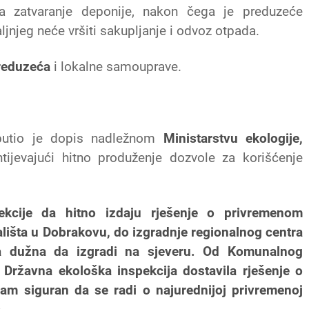
la zatvaranje deponije, nakon čega je preduzeće
ljnjeg neće vršiti sakupljanje i odvoz otpada.
reduzeća
i lokalne samouprave.
utio je dopis nadležnom
Ministarstvu ekologije,
htijevajući hitno produženje dozvole za korišćenje
ekcije da hitno izdaju rješenje o privremenom
lišta u Dobrakovu, do izgradnje regionalnog centra
va dužna da izgradi na sjeveru. Od Komunalnog
Državna ekološka inspekcija dostavila rješenje o
sam siguran da se radi o najurednijoj privremenoj