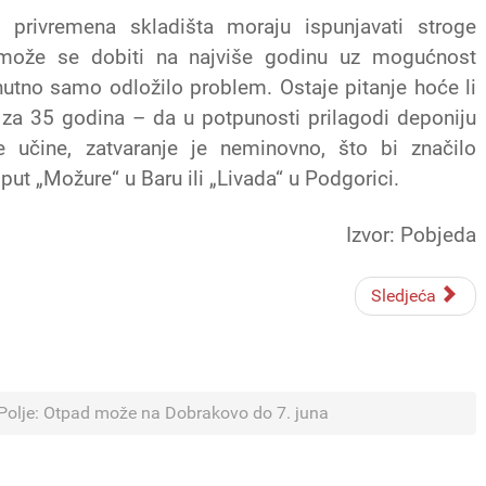
privremena skladišta moraju ispunjavati stroge
 može se dobiti na najviše godinu uz mogućnost
utno samo odložilo problem. Ostaje pitanje hoće li
e za 35 godina – da u potpunosti prilagodi deponiju
 učine, zatvaranje je neminovno, što bi značilo
put „Možure“ u Baru ili „Livada“ u Podgorici.
Izvor: Pobjeda
Sledjeća
 Polje: Otpad može na Dobrakovo do 7. juna