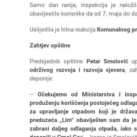
Samo dan ranije, inspekcija je naloži
obavijestilo korisnike da od 7. maja do da
Uslijedila je hitna reakcija
Komunalnog p
Zahtjev opštine
Predsjednik opštine
Petar Smolović
up
održivog razvoja i razvoja sjevera
, za
deponije.
–
Očekujemo od Ministarstva i insp
produženju korišćenja postojećeg odlaga
za upravljanje otpadom koji je drža
preduzeća „Lim“ obaviješten sam da je 
zabrani daljeg odlaganja otpada, iako 