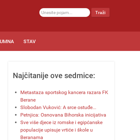
traži...
Traži
LUMNA
STAV
Najčitanije ove sedmice:
Metastaza sportskog kancera razara FK
Berane
Slobodan Vuković: A srce ostuđe...
Petnjica: Osnovana Bihorska inicijativa
Sve više djece iz romske i egipćanske
populacije upisuje vrtiće i škole u
Beranama