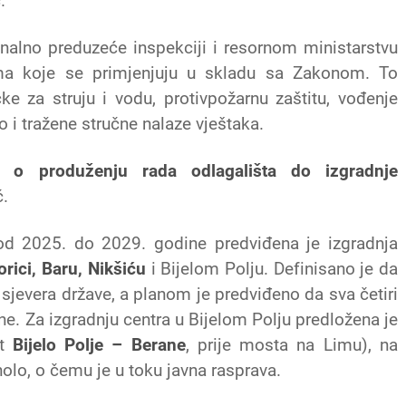
.
nalno preduzeće inspekciji i resornom ministarstvu
ma koje se primjenjuju u skladu sa Zakonom. To
čke za struju i vodu, protivpožarnu zaštitu, vođenje
 i tražene stručne nalaze vještaka.
e o produženju rada odlagališta do izgradnje
ć.
d 2025. do 2029. godine predviđena je izgradnja
rici, Baru, Nikšiću
i Bijelom Polju. Definisano je da
 sjevera države, a planom je predviđeno da sva četiri
e. Za izgradnju centra u Bijelom Polju predložena je
ut
Bijelo Polje – Berane
, prije mosta na Limu), na
lo, o čemu je u toku javna rasprava.