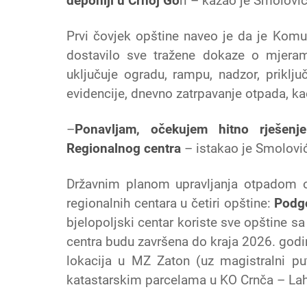
deponiji u Crnoj Go
ri – kazao je Smolović
Prvi čovjek opštine naveo je da je Komu
dostavilo sve tražene dokaze o mjera
uključuje ogradu, rampu, nadzor, priklju
evidencije, dnevno zatrpavanje otpada, kao
–
Ponavljam, očekujem hitno rješenj
Regionalnog centra
– istakao je Smolovi
Državnim planom upravljanja otpadom o
regionalnih centara u četiri opštine:
Podgo
bjelopoljski centar koriste sve opštine sa
centra budu završena do kraja 2026. godin
lokacija u MZ Zaton (uz magistralni p
katastarskim parcelama u KO Crnča – Laho