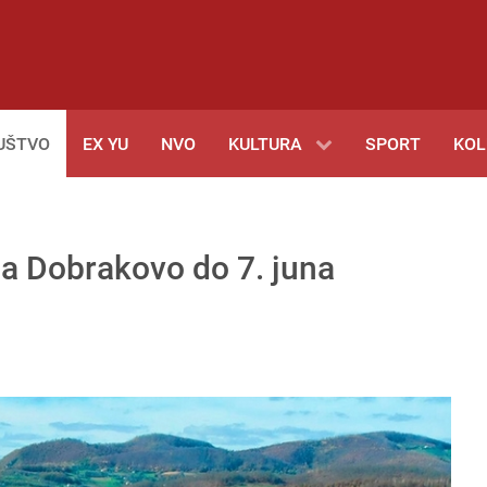
UŠTVO
EX YU
NVO
KULTURA
SPORT
KO
na Dobrakovo do 7. juna