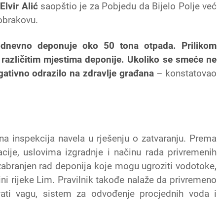
“
Elvir Alić
saopštio je za Pobjedu da Bijelo Polje već
obrakovu.
kodnevno deponuje oko 50 tona otpada. Prilikom
a različitim mjestima deponije. Ukoliko se smeće ne
gativno odrazilo na zdravlje građana
– konstatovao
vna inspekcija navela u rješenju o zatvaranju. Prema
acije, uslovima izgradnje i načinu rada privremenih
zabranjen rad deponija koje mogu ugroziti vodotoke,
ni rijeke Lim. Pravilnik takođe nalaže da privremeno
vati vagu, sistem za odvođenje procjednih voda i