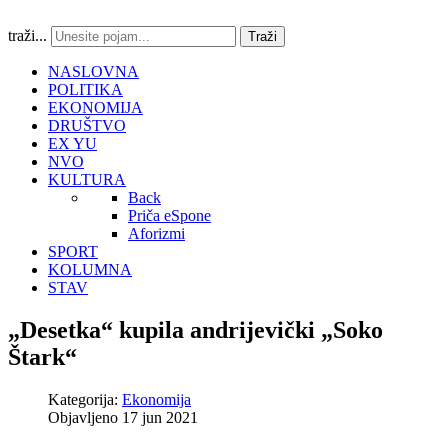
traži...
Traži
NASLOVNA
POLITIKA
EKONOMIJA
DRUŠTVO
EX YU
NVO
KULTURA
Back
Priča eSpone
Aforizmi
SPORT
KOLUMNA
STAV
„Desetka“ kupila andrijevički „Soko
Štark“
Kategorija:
Ekonomija
Objavljeno 17 jun 2021