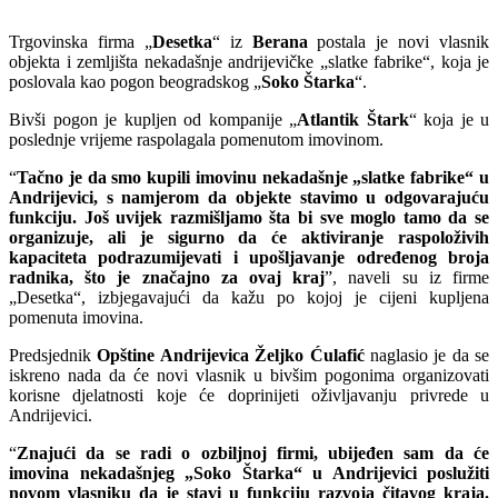
Trgovinska firma „
Desetka
“ iz
Berana
postala je novi vlasnik
objekta i zemljišta nekadašnje andrijevičke „slatke fabrike“, koja je
poslovala kao pogon beogradskog „
Soko Štarka
“.
Bivši pogon je kupljen od kompanije „
Atlantik Štark
“ koja je u
poslednje vrijeme raspolagala pomenutom imovinom.
“
Tačno je da smo kupili imovinu nekadašnje „slatke fabrike“ u
Andrijevici, s namjerom da objekte stavimo u odgovarajuću
funkciju. Još uvijek razmišljamo šta bi sve moglo tamo da se
organizuje, ali je sigurno da će aktiviranje raspoloživih
kapaciteta podrazumijevati i upošljavanje određenog broja
radnika, što je značajno za ovaj kraj
”, naveli su iz firme
„Desetka“, izbjegavajući da kažu po kojoj je cijeni kupljena
pomenuta imovina.
Predsjednik
Opštine Andrijevica Željko Ćulafić
naglasio je da se
iskreno nada da će novi vlasnik u bivšim pogonima organizovati
korisne djelatnosti koje će doprinijeti oživljavanju privrede u
Andrijevici.
“
Znajući da se radi o ozbiljnoj firmi, ubijeđen sam da će
imovina nekadašnjeg „Soko Štarka“ u Andrijevici poslužiti
novom vlasniku da je stavi u funkciju razvoja čitavog kraja.