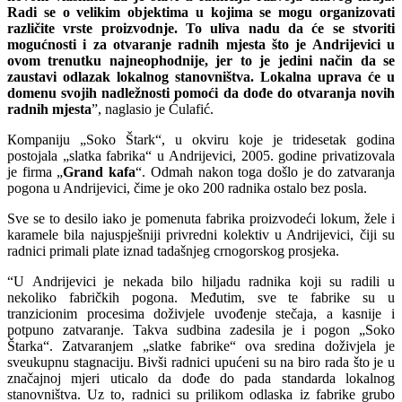
Radi se o velikim objektima u kojima se mogu organizovati
različite vrste proizvodnje. To uliva nadu da će se stvoriti
mogućnosti i za otvaranje radnih mjesta što je Andrijevici u
ovom trenutku najneophodnije, jer to je jedini način da se
zaustavi odlazak lokalnog stanovništva. Lokalna uprava će u
domenu svojih nadležnosti pomoći da dođe do otvaranja novih
radnih mjesta
”, naglasio je Ćulafić.
Кompaniju „Soko Štark“, u okviru koje je tridesetak godina
postojala „slatka fabrika“ u Andrijevici, 2005. godine privatizovala
je firma „
Grand kafa
“. Odmah nakon toga došlo je do zatvaranja
pogona u Andrijevici, čime je oko 200 radnika ostalo bez posla.
Sve se to desilo iako je pomenuta fabrika proizvodeći lokum, žele i
karamele bila najuspješniji privredni kolektiv u Andrijevici, čiji su
radnici primali plate iznad tadašnjeg crnogorskog prosjeka.
“U Andrijevici je nekada bilo hiljadu radnika koji su radili u
nekoliko fabričkih pogona. Međutim, sve te fabrike su u
tranzicionim procesima doživjele uvođenje stečaja, a kasnije i
potpuno zatvaranje. Takva sudbina zadesila je i pogon „Soko
Štarka“. Zatvaranjem „slatke fabrike“ ova sredina doživjela je
sveukupnu stagnaciju. Bivši radnici upućeni su na biro rada što je u
značajnoj mjeri uticalo da dođe do pada standarda lokalnog
stanovništva. Uz to, radnici su prilikom odlaska iz fabrike grubo