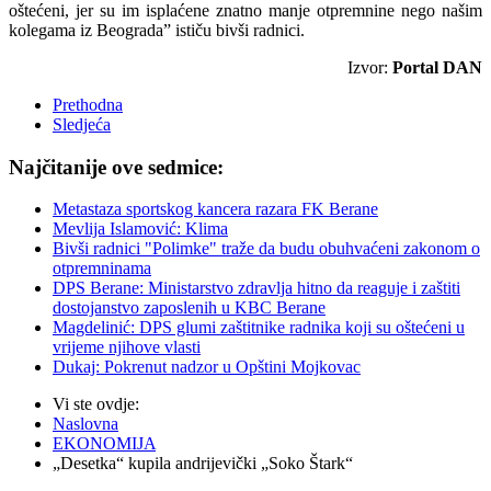
oštećeni, jer su im isplaćene znatno manje otpremnine nego našim
kolegama iz Beograda” ističu bivši radnici.
Izvor:
Portal DAN
Prethodna
Sledjeća
Najčitanije ove sedmice:
Metastaza sportskog kancera razara FK Berane
Mevlija Islamović: Klima
Bivši radnici "Polimke" traže da budu obuhvaćeni zakonom o
otpremninama
DPS Berane: Ministarstvo zdravlja hitno da reaguje i zaštiti
dostojanstvo zaposlenih u KBC Berane
Magdelinić: DPS glumi zaštitnike radnika koji su oštećeni u
vrijeme njihove vlasti
Dukaj: Pokrenut nadzor u Opštini Mojkovac
Vi ste ovdje:
Naslovna
EKONOMIJA
„Desetka“ kupila andrijevički „Soko Štark“