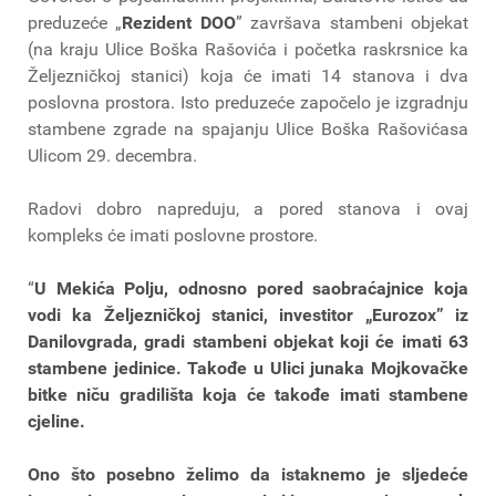
preduzeće „
Rezident DOO
” završava stambeni objekat
(na kraju Ulice Boška Rašovića i početka raskrsnice ka
Željezničkoj stanici) koja će imati 14 stanova i dva
poslovna prostora. Isto preduzeće započelo je izgradnju
stambene zgrade na spajanju Ulice Boška Rašovićasa
Ulicom 29. decembra.
Radovi dobro napreduju, a pored stanova i ovaj
kompleks će imati poslovne prostore.
“
U Mekića Polju, odnosno pored saobraćajnice koja
vodi ka Željezničkoj stanici, investitor „Eurozox” iz
Danilovgrada, gradi stambeni objekat koji će imati 63
stambene jedinice. Takođe u Ulici junaka Mojkovačke
bitke niču gradilišta koja će takođe imati stambene
cjeline.
Ono što posebno želimo da istaknemo je sljedeće