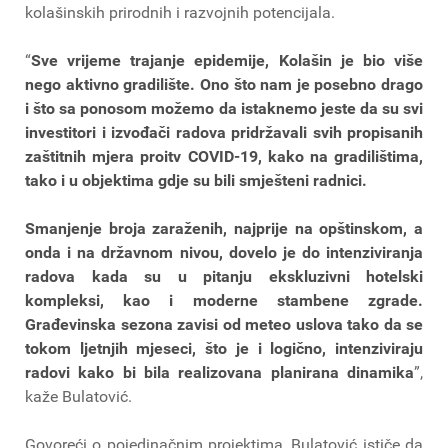
kolašinskih prirodnih i razvojnih potencijala.
“
Sve vrijeme trajanje epidemije, Kolašin je bio više
nego aktivno gradilište. Ono što nam je posebno drago
i što sa ponosom možemo da istaknemo jeste da su svi
investitori i izvođači radova pridržavali svih propisanih
zaštitnih mjera proitv COVID-19, kako na gradilištima,
tako i u objektima gdje su bili smješteni radnici.
Smanjenje broja zaraženih, najprije na opštinskom, a
onda i na državnom nivou, dovelo je do intenziviranja
radova kada su u pitanju ekskluzivni hotelski
kompleksi, kao i moderne stambene zgrade.
Građevinska sezona zavisi od meteo uslova tako da se
tokom ljetnjih mjeseci, što je i logično, intenziviraju
radovi kako bi bila realizovana planirana dinamika
”,
kaže Bulatović.
Govoreći o pojedinačnim projektima, Bulatović ističe da