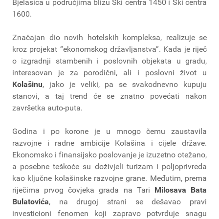
Bjelasica u područjima blizu Ski centra 1450 i Ski centra
1600.
Značajan dio novih hotelskih kompleksa, realizuje se
kroz projekat “ekonomskog državljanstva”. Kada je riječ
o izgradnji stambenih i poslovnih objekata u gradu,
interesovan je za porodični, ali i poslovni život u
Kolašinu
, jako je veliki, pa se svakodnevno kupuju
stanovi, a taj trend će se znatno povećati nakon
završetka auto-puta.
Godina i po korone je u mnogo čemu zaustavila
razvojne i radne ambicije Kolašina i cijele države.
Ekonomsko i finansijsko poslovanje je izuzetno otežano,
a posebne teškoće su doživjeli turizam i poljoprivreda
kao ključne kolašinske razvojne grane. Međutim, prema
riječima prvog čovjeka grada na Tari
Milosava Bata
Bulatovića
, na drugoj strani se dešavao pravi
investicioni fenomen koji zapravo potvrđuje snagu