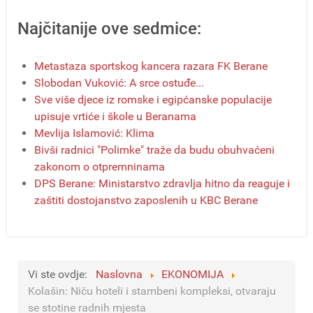
Najčitanije ove sedmice:
Metastaza sportskog kancera razara FK Berane
Slobodan Vuković: A srce ostuđe...
Sve više djece iz romske i egipćanske populacije
upisuje vrtiće i škole u Beranama
Mevlija Islamović: Klima
Bivši radnici "Polimke" traže da budu obuhvaćeni
zakonom o otpremninama
DPS Berane: Ministarstvo zdravlja hitno da reaguje i
zaštiti dostojanstvo zaposlenih u KBC Berane
Vi ste ovdje:
Naslovna
EKONOMIJA
Kolašin: Niču hoteli i stambeni kompleksi, otvaraju
se stotine radnih mjesta