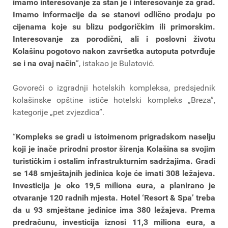
imamo interesovanje za stan je i interesovanje za grad.
Imamo informacije da se stanovi odlično prodaju po
cijenama koje su blizu podgoričkim ili primorskim.
Interesovanje za porodični, ali i poslovni životu
Kolašinu pogotovo nakon završetka autoputa potvrđuje
se i na ovaj način
”, istakao je Bulatović.
Govoreći o izgradnji hotelskih kompleksa, predsjednik
kolašinske opštine ističe hotelski kompleks „Breza”,
kategorije „pet zvjezdica”.
“
Kompleks se gradi u istoimenom prigradskom naselju
koji je inače prirodni prostor širenja Kolašina sa svojim
turističkim i ostalim infrastrukturnim sadržajima. Gradi
se 148 smještajnih jedinica koje će imati 308 ležajeva.
Investicija je oko 19,5 miliona eura, a planirano je
otvaranje 120 radnih mjesta. Hotel ‘Resort & Spa’ treba
da u 93 smještane jedinice ima 380 ležajeva. Prema
predračunu, investicija iznosi 11,3 miliona eura, a