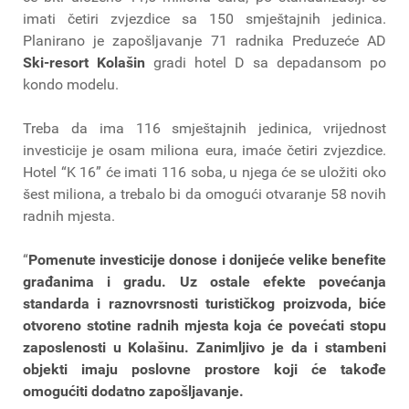
imati četiri zvjezdice sa 150 smještajnih jedinica.
Planirano je zapošljavanje 71 radnika Preduzeće AD
Ski-resort Kolašin
gradi hotel D sa depadansom po
kondo modelu.
Treba da ima 116 smještajnih jedinica, vrijednost
investicije je osam miliona eura, imaće četiri zvjezdice.
Hotel “K 16” će imati 116 soba, u njega će se uložiti oko
šest miliona, a trebalo bi da omogući otvaranje 58 novih
radnih mjesta.
“
Pomenute investicije donose i donijeće velike benefite
građanima i gradu. Uz ostale efekte povećanja
standarda i raznovrsnosti turističkog proizvoda, biće
otvoreno stotine radnih mjesta koja će povećati stopu
zaposlenosti u Kolašinu. Zanimljivo je da i stambeni
objekti imaju poslovne prostore koji će takođe
omogućiti dodatno zapošljavanje.