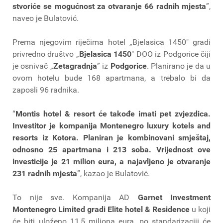
stvoriće se mogućnost za otvaranje 66 radnih mjesta
”,
naveo je Bulatović.
Prema njegovim riječima hotel „Bjelasica 1450″ gradi
privredno društvo „
Bjelasica 1450
″ DOO iz Podgorice čiji
je osnivač „
Zetagradnja
” iz
Podgorice
. Planirano je da u
ovom hotelu bude 168 apartmana, a trebalo bi da
zaposli 96 radnika.
“
Montis hotel & resort će takođe imati pet zvjezdica.
Investitor je kompanija Montenegro luxury kotels and
resorts iz Kotora. Planiran je kombinovani smještaj,
odnosno 25 apartmana i 213 soba. Vrijednost ove
investicije je 21 milion eura, a najavljeno je otvaranje
231 radnih mjesta
”, kazao je Bulatović.
To nije sve. Kompanija AD
Garnet Investment
Montenegro Limited gradi Elite hotel & Residence
u koji
će biti uloženo 11,5 miliona eura, po standarizaciji će