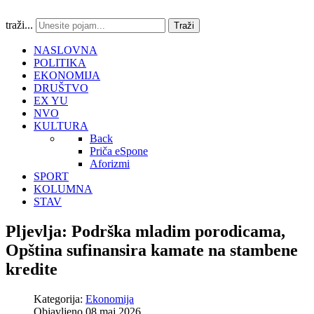
traži...
Traži
NASLOVNA
POLITIKA
EKONOMIJA
DRUŠTVO
EX YU
NVO
KULTURA
Back
Priča eSpone
Aforizmi
SPORT
KOLUMNA
STAV
Pljevlja: Podrška mladim porodicama,
Opština sufinansira kamate na stambene
kredite
Kategorija:
Ekonomija
Objavljeno 08 maj 2026