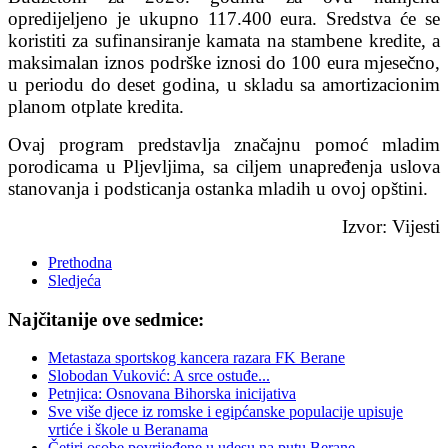
opredijeljeno je ukupno 117.400 eura. Sredstva će se
koristiti za sufinansiranje kamata na stambene kredite, a
maksimalan iznos podrške iznosi do 100 eura mjesečno,
u periodu do deset godina, u skladu sa amortizacionim
planom otplate kredita.
Ovaj program predstavlja značajnu pomoć mladim
porodicama u Pljevljima, sa ciljem unapređenja uslova
stanovanja i podsticanja ostanka mladih u ovoj opštini.
Izvor: Vijesti
Prethodna
Sledjeća
Najčitanije ove sedmice:
Metastaza sportskog kancera razara FK Berane
Slobodan Vuković: A srce ostuđe...
Petnjica: Osnovana Bihorska inicijativa
Sve više djece iz romske i egipćanske populacije upisuje
vrtiće i škole u Beranama
Četiri osobe povrijeđene u udesu na putu Berane–