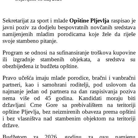
Sekretarijat za sport i mlade
Opštine Pljevlja
raspisao je
javni poziv za dodjelu bespovratnih novčanih sredstava
namijenjenih mladim porodicama koje žele da riješe
svoje stambeno pitanje.
Program se odnosi na sufinansiranje troškova kupovine
ili izgradnje stambenih objekata, a sredstva su
obezbijeđena iz budžeta opštine.
Pravo učešća imaju mlade porodice, bračni i vanbračni
partneri, kao i samohrani roditelji, pod uslovom da
najmanje jedan od partnera na dan raspisivanja poziva
nema više od 45 godina. Kandidati moraju biti
državljani Crne Gore sa prebivalištem na teritoriji
opštine Pljevlja, bez neizmirenih obaveza prema opštini
i bez vlasništva nad stambenim objektom na teritoriji
države.
Budžetom za 2026. godinu za ovu namjenu