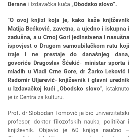
Berane
i Izdavačka kuća „
Obodsko slovo“.
“
O ovoj knjizi koja je, kako kaže književnik
Matija Bećković, zavetna, a ujedno i iskupna i
zadušna, a u Crnoj Gori jedinstvena i nasušna
ispovjest o Drugom samoubilačkom ratu koji
traje i ne prestaje do današnjeg dana,
govoriće Dragoslav Šćekić- ministar sporta i
mladih u Vladi Crne Gore, dr Žarko Leković i
Radomir Uljarević- književnik i glavni urednik
u Izdavačkoj kući „Obodsko slovo
“, istaknuto
je iz Centra za kulturu.
Prof. dr Slobodan Tomović je bio univerzitetski
profesor, doktor filozofskih nauka, političar i
književnik. Objavio je 60 knjiga naučno –