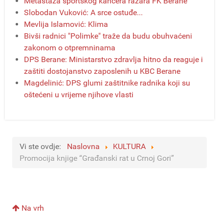
Metastaza sportskog kancera razara FK Berane
Slobodan Vuković: A srce ostuđe...
Mevlija Islamović: Klima
Bivši radnici "Polimke" traže da budu obuhvaćeni
zakonom o otpremninama
DPS Berane: Ministarstvo zdravlja hitno da reaguje i
zaštiti dostojanstvo zaposlenih u KBC Berane
Magdelinić: DPS glumi zaštitnike radnika koji su
oštećeni u vrijeme njihove vlasti
Vi ste ovdje:
Naslovna
KULTURA
Promocija knjige “Građanski rat u Crnoj Gori”
Na vrh