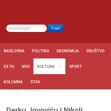
traži...
Traži
NASLOVNA
POLITIKA
EKONOMIJA
DRUŠTVO
EX YU
NVO
KULTURA
SPORT
KOLUMNA
STAV
Darku Jovoviću i Nikoli