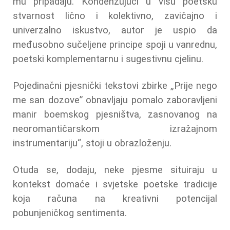
mu pripadaju. Kondenzujući u višu poetsku
stvarnost lično i kolektivno, zavičajno i
univerzalno iskustvo, autor je uspio da
međusobno sučeljene principe spoji u vanrednu,
poetski komplementarnu i sugestivnu cjelinu.
Pojedinačni pjesnički tekstovi zbirke „Prije nego
me san dozove” obnavljaju pomalo zaboravljeni
manir boemskog pjesništva, zasnovanog na
neoromantičarskom izražajnom
instrumentariju“, stoji u obrazloženju.
Otuda se, dodaju, neke pjesme situiraju u
kontekst domaće i svjetske poetske tradicije
koja računa na kreativni potencijal
pobunjeničkog sentimenta.