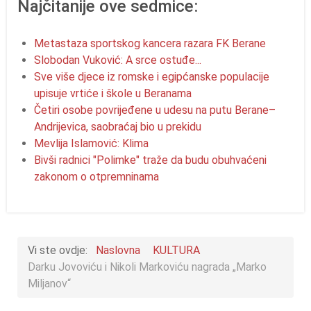
Najčitanije ove sedmice:
Metastaza sportskog kancera razara FK Berane
Slobodan Vuković: A srce ostuđe...
Sve više djece iz romske i egipćanske populacije
upisuje vrtiće i škole u Beranama
Četiri osobe povrijeđene u udesu na putu Berane–
Andrijevica, saobraćaj bio u prekidu
Mevlija Islamović: Klima
Bivši radnici "Polimke" traže da budu obuhvaćeni
zakonom o otpremninama
Vi ste ovdje:
Naslovna
KULTURA
Darku Jovoviću i Nikoli Markoviću nagrada „Marko
Miljanov“