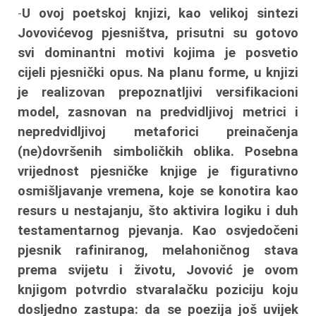
-
U ovoj poetskoj knjizi, kao velikoj sintezi
Jovovićevog pjesništva, prisutni su gotovo
svi dominantni motivi kojima je posvetio
cijeli pjesnički opus. Na planu forme, u knjizi
je realizovan prepoznatljivi versifikacioni
model, zasnovan na predvidljivoj metrici i
nepredvidljivoj metaforici preinačenja
(ne)dovršenih simboličkih oblika. Posebna
vrijednost pjesničke knjige je figurativno
osmišljavanje vremena, koje se konotira kao
resurs u nestajanju, što aktivira logiku i duh
testamentarnog pjevanja. Kao osvjedočeni
pjesnik rafiniranog, melahoničnog stava
prema svijetu i životu, Jovović je ovom
knjigom potvrdio stvaralačku poziciju koju
dosljedno zastupa: da se poezija još uvijek