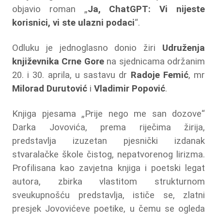
objavio roman „
Ja, ChatGPT: Vi nijeste
korisnici, vi ste ulazni podaci
“.
Odluku je jednoglasno donio žiri
Udruženja
književnika Crne Gore
na sjednicama održanim
20. i 30. aprila, u sastavu dr
Radoje Femić
, mr
Milorad Durutović
i
Vladimir Popović
.
Knjiga pjesama „Prije nego me san dozove“
Darka Jovovića, prema riječima žirija,
predstavlja izuzetan pjesnički izdanak
stvaralačke škole čistog, nepatvorenog lirizma.
Profilisana kao zavjetna knjiga i poetski legat
autora, zbirka vlastitom strukturnom
sveukupnošću predstavlja, ističe se, zlatni
presjek Jovovićeve poetike, u čemu se ogleda