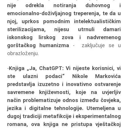
nije odrekla notiranja duhovnog i
emocionalno-doživljajnog treperenja, te da u
njoj, uprkos pomodnim intelektualističkim
sterilizacijama, nijesu utrnuli damari
iskonskog lirskog zova i nadvremenog
gorštačkog humanizma
- zaključuje se u
obrazloženju.
-
Knjiga „Ja, ChatGPT: Vi nijeste korisnici, vi
ste ulazni podaci“ Nikole Markovića
predstavlja izuzetno i inovativno ostvarenje
savremene književnosti, koje na uvjerljiv
način problematizuje odnos između čovjeka,
jezika i digitalne tehnologije. Utemeljena u
dugoj tradiciji metafikcije i eksperimentalnog
romana, ova knjiga ne pristupa vještačkoj