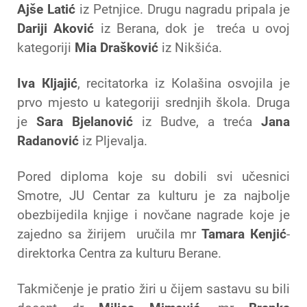
Ajše Latić
iz Petnjice. Drugu nagradu pripala je
Dariji Aković
iz Berana, dok je treća u ovoj
kategoriji
Mia Drašković
iz Nikšića.
Iva Кljajić
, recitatorka iz Кolašina osvojila je
prvo mjesto u kategoriji srednjih škola. Druga
je
Sara Bjelanović
iz Budve, a treća
Jana
Radanović
iz Pljevalja.
Pored diploma koje su dobili svi učesnici
Smotre, JU Centar za kulturu je za najbolje
obezbijedila knjige i novčane nagrade koje je
zajedno sa žirijem uručila mr
Tamara Кenjić
-
direktorka Centra za kulturu Berane.
Takmičenje je pratio žiri u čijem sastavu su bili