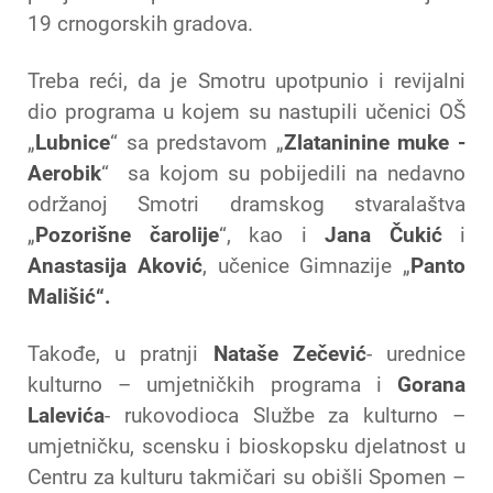
19 crnogorskih gradova.
Treba reći, da je Smotru upotpunio i revijalni
dio programa u kojem su nastupili učenici OŠ
„
Lubnice
“ sa predstavom „
Zlataninine muke -
Aerobik
“ sa kojom su pobijedili na nedavno
održanoj Smotri dramskog stvaralaštva
„
Pozorišne čarolije
“, kao i
Jana Čukić
i
Anastasija Aković
, učenice Gimnazije „
Panto
Mališić“.
Takođe, u pratnji
Nataše Zečević
- urednice
kulturno – umjetničkih programa i
Gorana
Lalevića
- rukovodioca Službe za kulturno –
umjetničku, scensku i bioskopsku djelatnost u
Centru za kulturu takmičari su obišli Spomen –