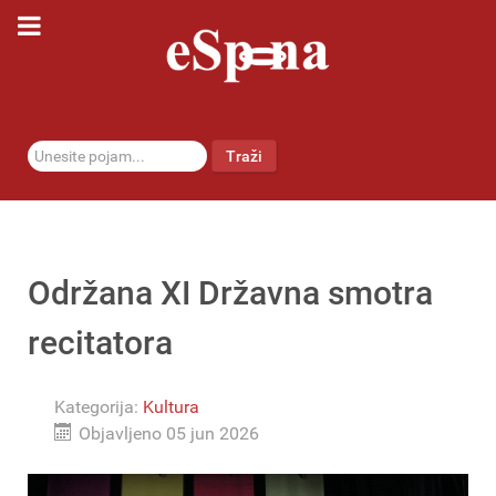
traži...
Traži
Održana XI Državna smotra
recitatora
Kategorija:
Kultura
Objavljeno 05 jun 2026