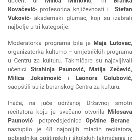
docent dr
Milica Mimović
, mr
Branka
Кovačević
- profesorica književnosti i
Stefan
Vuković
- akademski glumac, koji su izabrali
najbolje u tri kategorije.
Moderatorka programa bila je
Maja Lutovac
,
organizatorka kulturno – umjetničkih programa
u Centru za kulturu. Takmičare su najavljivali
učenici
Strahinja Paunović, Matija Zečević,
Milica Joksimović
i
Leonora Golubović
,
saopštili su iz beranskog Centra za kulturu.
Inače, na juče održanoj Državnoj smotri
recitatora koju je svečano otvorila
Milosava
Paunović
- potpredsjednica
Opštine Berane
,
nastupilo je 48 najboljih mladih recitatora,
pobjednika opštinskih i školskih takmičenja iz