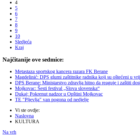
4
5
6
7
8
9
10
Sledjeća
Kraj
Najčitanije ove sedmice:
Metastaza sportskog kancera razara FK Berane
Magdelinić: DPS glumi zaštitnike radnika koji su oštećeni u vri
DPS Berane: Ministarstvo zdravlja hitno da reaguje i zaštiti d
Mojkovac: Šesti festival „Slova slovenska“
Dukaj: Pokrenut nadzor u Opštini Mojkovac
TE "Pljevlja" van pogona od nedjelje
Vi ste ovdje:
Naslovna
KULTURA
Na vrh