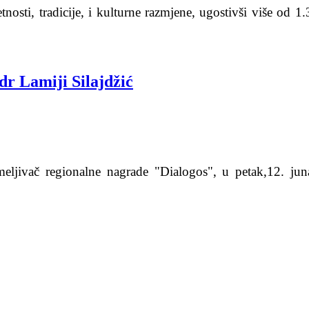
tnosti, tradicije, i kulturne razmjene, ugostivši više o
dr Lamiji Silajdžić
emeljivač regionalne nagrade "Dialogos", u petak,12. ju