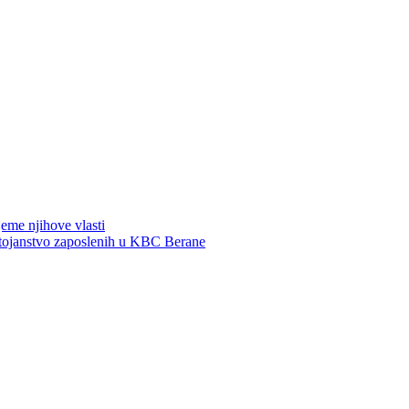
jeme njihove vlasti
ostojanstvo zaposlenih u KBC Berane