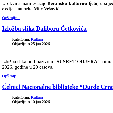
U okviru manifestacije
Beransko kulturno ljeto
, u srij
ovdje
”, autorke
Mile Vešović
.
Opširnije...
Izložba slika Dalibora Ćetkovića
Kategorija:
Kultura
Objavljeno 25 jun 2026
Izložba slika pod nazivom „
SUSRET ODJEКA
“ autor
2026. godine u 20 časova.
Opširnije...
Čelnici Nacionalne biblioteke “Đurđe Crno
Kategorija:
Kultura
Objavljeno 10 jun 2026