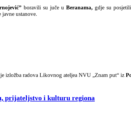
nojević”
boravili su juče u
Beranama,
gdje su posjeti
e javne ustanove.
 je izložba radova Likovnog ateljea NVU „Znam put“ iz
Po
 prijateljstvo i kulturu regiona