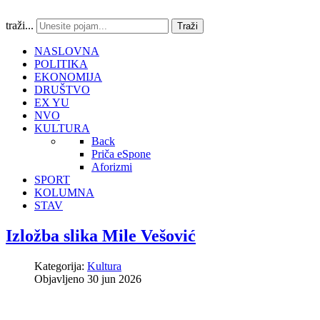
traži...
Traži
NASLOVNA
POLITIKA
EKONOMIJA
DRUŠTVO
EX YU
NVO
KULTURA
Back
Priča eSpone
Aforizmi
SPORT
KOLUMNA
STAV
Izložba slika Mile Vešović
Kategorija:
Kultura
Objavljeno 30 jun 2026