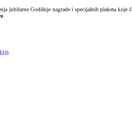
nja jubilarne Godišnje nagrade i specijalnih plaketa koje
re
.
 NEOS