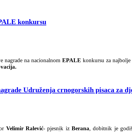
 EPALE konkursu
ve nagrade na nacionalnom
EPALE
konkursu za najbolje č
vacija.
agrade Udruženja crnogorskih pisaca za dje
tor
Velimir Ralević
- pjesnik iz
Berana
, dobitnik je god