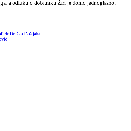
iga, a odluku o dobitniku Žiri je donio jednoglasno.
of. dr Draška Došljaka
ović