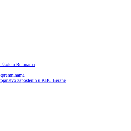
 i škole u Beranama
 otpremninama
ostojanstvo zaposlenih u KBC Berane