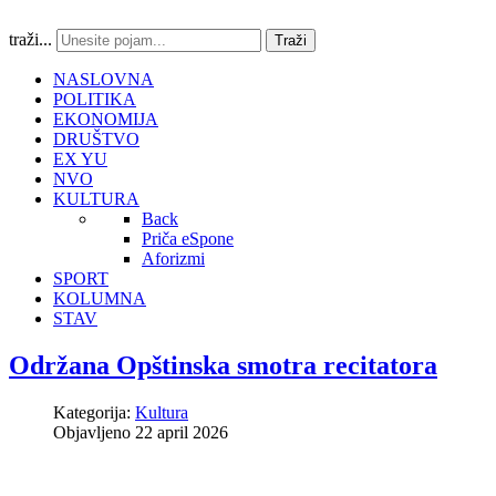
traži...
Traži
NASLOVNA
POLITIKA
EKONOMIJA
DRUŠTVO
EX YU
NVO
KULTURA
Back
Priča eSpone
Aforizmi
SPORT
KOLUMNA
STAV
Održana Opštinska smotra recitatora
Kategorija:
Kultura
Objavljeno 22 april 2026