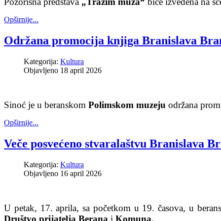
Pozorišna predstava
„Tražim muža“
biće izvedena na sc
Opširnije...
Održana promocija knjiga Branislava Bra
Kategorija:
Kultura
Objavljeno 18 april 2026
Sinoć je u beranskom
Polimskom muzeju
održana promo
Opširnije...
Veče posvećeno stvaralaštvu Branislava B
Kategorija:
Kultura
Objavljeno 16 april 2026
U petak, 17. aprila, sa početkom u 19. časova, u ber
Društvo prijatelja Berana
i
Komuna.