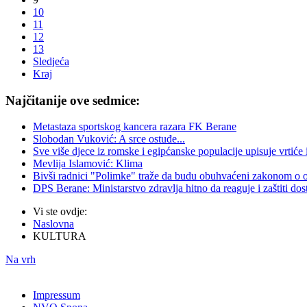
10
11
12
13
Sledjeća
Kraj
Najčitanije ove sedmice:
Metastaza sportskog kancera razara FK Berane
Slobodan Vuković: A srce ostuđe...
Sve više djece iz romske i egipćanske populacije upisuje vrtiće
Mevlija Islamović: Klima
Bivši radnici "Polimke" traže da budu obuhvaćeni zakonom o
DPS Berane: Ministarstvo zdravlja hitno da reaguje i zaštiti d
Vi ste ovdje:
Naslovna
KULTURA
Na vrh
Impressum