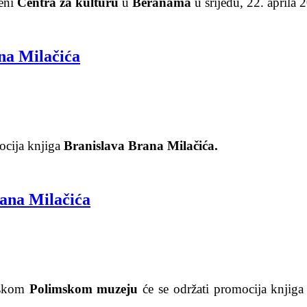
eni
Centra za kulturu
u
Beranama
u srijedu, 22. aprila
na Milačića
cija knjiga
Branislava Brana Milačića.
rana Milačića
anskom
Polimskom muzeju
će se održati promocija knjig