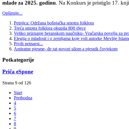
mlade za 2025. godinu
. Na Konkurs je pristiglo 17. knj
Opširnije...
Petnjica: Održana bošnjačka smotra folklora
Treća smotra folklora okupila 800 djece
Veliko priznanje beranskom naučniku- Vračarska povelja za pr
Elegija o mladosti i o zemljama koje voli autorke Mevlije Islam
Prvih petnaest...
Antiratne pjesme- đe rat govori silom a pjesnik čovjekom
Potkategorije
Priča eSpone
Strana 9 od 126
Start
Prethodna
4
5
6
7
8
9