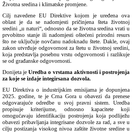
Životna sredina i klimatske promjene.
Cilj navedene EU Direktive kojom je uređena ova
oblast je da se nadomjesti pričinjena šteta životnoj
sredini „u naturi“, odnosno da se životna sredina vrati u
prvobitno stanje ili nadomjesti oštećeni prirodni resurs
što ne uključuje novčanu nadoknadu štete. Dakle, ovaj
zakon utvrđuje odgovornost za štetu u životnoj sredini,
koja predstavlja posebnu vrstu odgovornosti i razlikuje
se od građanske odgovornosti.
Donijeta je
Uredba o vrstama aktivnosti i postrojenja
za koje se izdaje integirsana dozvola
.
EU Direktiva o industrijskim emisijama je dopunjena
2025. godine, te je Crna Gora u obavezi da prenese
odgovarajuće odredbe u svoj pravni sistem. Uredba
propisuje kriterijume, odnosno kapacitete koji
omogućavaju identifikaciju postrojenja koja podliježu
obavezi pribavljanja integrisane dozvole za rad, a sve u
cilju postizanja visokog nivoa zaštite životne sredine u