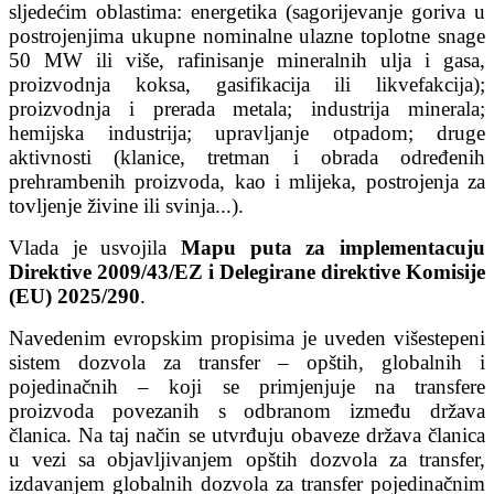
sljedećim oblastima: energetika (sagorijevanje goriva u
postrojenjima ukupne nominalne ulazne toplotne snage
50 MW ili više, rafinisanje mineralnih ulja i gasa,
proizvodnja koksa, gasifikacija ili likvefakcija);
proizvodnja i prerada metala; industrija minerala;
hemijska industrija; upravljanje otpadom; druge
aktivnosti (klanice, tretman i obrada određenih
prehrambenih proizvoda, kao i mlijeka, postrojenja za
tovljenje živine ili svinja...).
Vlada je usvojila
Mapu puta za implementacuju
Direktive 2009/43/EZ i Delegirane direktive Komisije
(EU) 2025/290
.
Navedenim evropskim propisima je uveden višestepeni
sistem dozvola za transfer – opštih, globalnih i
pojedinačnih – koji se primjenjuje na transfere
proizvoda povezanih s odbranom između država
članica. Na taj način se utvrđuju obaveze država članica
u vezi sa objavljivanjem opštih dozvola za transfer,
izdavanjem globalnih dozvola za transfer pojedinačnim