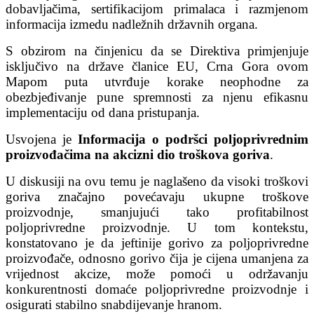
dobavljačima, sertifikacijom primalaca i razmjenom
informacija izmedu nadležnih državnih organa.
S obzirom na činjenicu da se Direktiva primjenjuje
isključivo na države članice EU, Crna Gora ovom
Mapom puta utvrđuje korake neophodne za
obezbjeđivanje pune spremnosti za njenu efikasnu
implementaciju od dana pristupanja.
Usvojena je
Informacija o podršci poljoprivrednim
proizvođačima na akcizni dio troškova goriva
.
U diskusiji na ovu temu je naglašeno da visoki troškovi
goriva značajno povećavaju ukupne troškove
proizvodnje, smanjujući tako profitabilnost
poljoprivredne proizvodnje. U tom kontekstu,
konstatovano je da jeftinije gorivo za poljoprivredne
proizvođače, odnosno gorivo čija je cijena umanjena za
vrijednost akcize, može pomoći u održavanju
konkurentnosti domaće poljoprivredne proizvodnje i
osigurati stabilno snabdijevanje hranom.