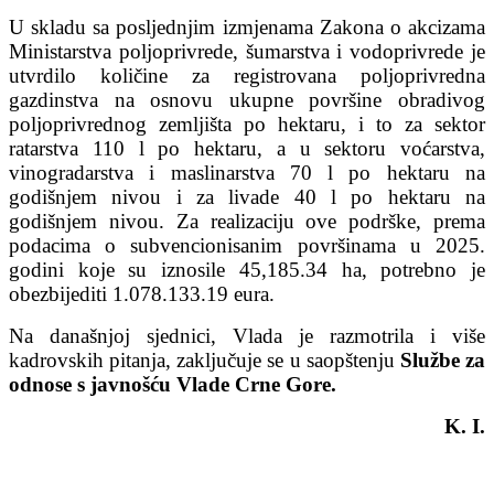
U skladu sa posljednjim izmjenama Zakona o akcizama
Ministarstva poljoprivrede, šumarstva i vodoprivrede je
utvrdilo količine za registrovana poljoprivredna
gazdinstva na osnovu ukupne površine obradivog
poljoprivrednog zemljišta po hektaru, i to za sektor
ratarstva 110 l po hektaru, a u sektoru voćarstva,
vinogradarstva i maslinarstva 70 l po hektaru na
godišnjem nivou i za livade 40 l po hektaru na
godišnjem nivou. Za realizaciju ove podrške, prema
podacima o subvencionisanim površinama u 2025.
godini koje su iznosile 45,185.34 ha, potrebno je
obezbijediti 1.078.133.19 eura.
Na današnjoj sjednici, Vlada je razmotrila i više
kadrovskih pitanja, zaključuje se u saopštenju
Službe za
odnose s javnošću Vlade Crne Gore.
K. I.