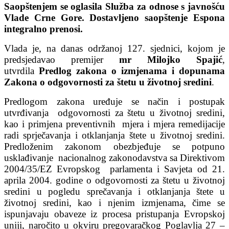
Saopštenjem se oglasila Služba za odnose s javnošću
Vlade Crne Gore. Dostavljeno saopštenje Espona
integralno prenosi.
Vlada je, na danas održanoj 127. sjednici, kojom je
predsjedavao premijer
mr Milojko Spajić
,
utvrdila
Predlog zakona o izmjenama i dopunama
Zakona o odgovornosti za štetu u životnoj sredini
.
Predlogom zakona uređuje se način i postupak
utvrđivanja odgovornosti za štetu u životnoj sredini,
kao i primjena preventivnih mjera i mjera remedijacije
radi sprječavanja i otklanjanja štete u životnoj sredini.
Predloženim zakonom obezbjeđuje se potpuno
usklađivanje nacionalnog zakonodavstva sa Direktivom
2004/35/EZ Evropskog parlamenta i Savjeta od 21.
aprila 2004. godine o odgovornosti za štetu u životnoj
sredini u pogledu sprečavanja i otklanjanja štete u
životnoj sredini, kao i njenim izmjenama, čime se
ispunjavaju obaveze iz procesa pristupanja Evropskoj
uniji, naročito u okviru pregovaračkog Poglavlja 27 –