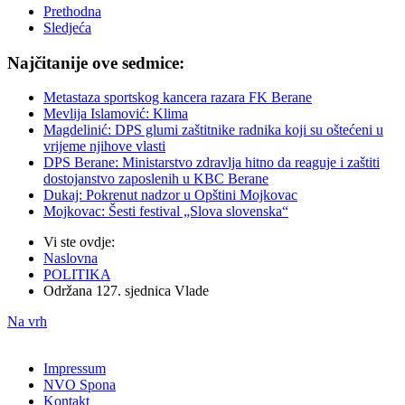
Prethodna
Sledjeća
Najčitanije ove sedmice:
Metastaza sportskog kancera razara FK Berane
Mevlija Islamović: Klima
Magdelinić: DPS glumi zaštitnike radnika koji su oštećeni u
vrijeme njihove vlasti
DPS Berane: Ministarstvo zdravlja hitno da reaguje i zaštiti
dostojanstvo zaposlenih u KBC Berane
Dukaj: Pokrenut nadzor u Opštini Mojkovac
Mojkovac: Šesti festival „Slova slovenska“
Vi ste ovdje:
Naslovna
POLITIKA
Održana 127. sjednica Vlade
Na vrh
Impressum
NVO Spona
Kontakt