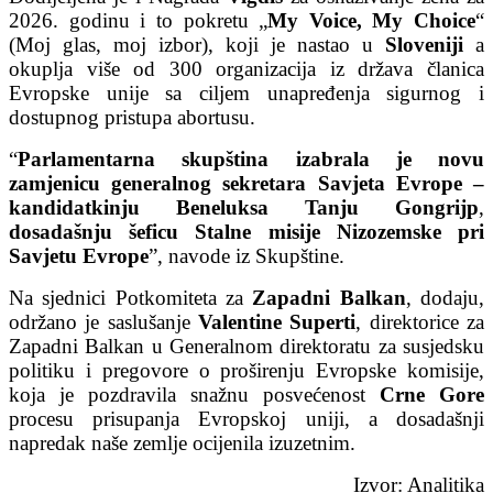
2026. godinu i to pokretu „
My Voice, My Choice
“
(Moj glas, moj izbor), koji je nastao u
Sloveniji
a
okuplja više od 300 organizacija iz država članica
Evropske unije sa ciljem unapređenja sigurnog i
dostupnog pristupa abortusu.
“
Parlamentarna skupština izabrala je novu
zamjenicu generalnog sekretara Savjeta Evrope –
kandidatkinju Beneluksa
Tanju Gongrijp
,
dosadašnju šeficu Stalne misije
Nizozemske
pri
Savjetu Evrope
”, navode iz Skupštine.
Na sjednici Potkomiteta za
Zapadni Balkan
, dodaju,
održano je saslušanje
Valentine Superti
, direktorice za
Zapadni Balkan u Generalnom direktoratu za susjedsku
politiku i pregovore o proširenju Evropske komisije,
koja je pozdravila snažnu posvećenost
Crne Gore
procesu prisupanja Evropskoj uniji, a dosadašnji
napredak naše zemlje ocijenila izuzetnim.
Izvor: Analitika