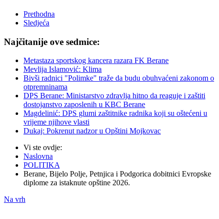
Prethodna
Sledjeća
Najčitanije ove sedmice:
Metastaza sportskog kancera razara FK Berane
Mevlija Islamović: Klima
Bivši radnici "Polimke" traže da budu obuhvaćeni zakonom o
otpremninama
DPS Berane: Ministarstvo zdravlja hitno da reaguje i zaštiti
dostojanstvo zaposlenih u KBC Berane
Magdelinić: DPS glumi zaštitnike radnika koji su oštećeni u
vrijeme njihove vlasti
Dukaj: Pokrenut nadzor u Opštini Mojkovac
Vi ste ovdje:
Naslovna
POLITIKA
Berane, Bijelo Polje, Petnjica i Podgorica dobitnici Evropske
diplome za istaknute opštine 2026.
Na vrh