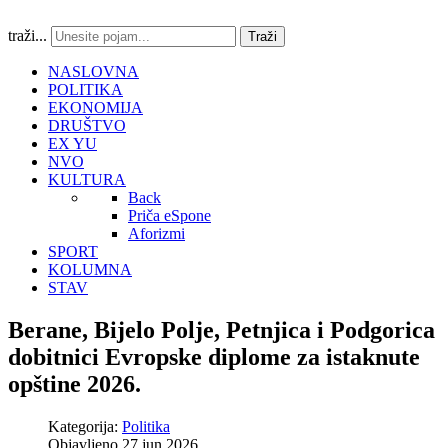
traži...
Traži
NASLOVNA
POLITIKA
EKONOMIJA
DRUŠTVO
EX YU
NVO
KULTURA
Back
Priča eSpone
Aforizmi
SPORT
KOLUMNA
STAV
Berane, Bijelo Polje, Petnjica i Podgorica
dobitnici Evropske diplome za istaknute
opštine 2026.
Kategorija:
Politika
Objavljeno 27 jun 2026