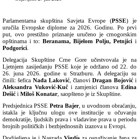
Parlamentarna skupština Savjeta Evrope (
PSSE
) je
uručila Evropske diplome za 2026. Godinu. Po prvi
put, ovo prestižno priznanje uručeno je crnogorskim
opštinama i to:
Beranama, Bijelom Polju, Petnjici
i
Podgorici
.
Delegacija Skupštine Crne Gore učestvovala je na
Ljetnjem zasijedanju PSSE koje je održano od 22. do
26. juna 2026. godine u Strazburu. A delegaciju su
činili: šefica
Nađa Laković
, članovi
Dragan Bojović
i
Aleksandra Vuković-Kuč
i zamjenici članova
Edina
Dešić
i
Miloš Konatar
, saopšteno je iz Skupštine.
Predsjednica PSSE
Petra Bajer
, u uvodnom obraćanju,
istakla je ključnu ulogu ove institucije u očuvanju
demokratije, ljudskih prava i vladavine prava u periodu
brojnih političkih i bezbjednosnih izazova u Evropi.
Dodijeljena je i Nagrada
Vigdís
za osnaživanje žena za