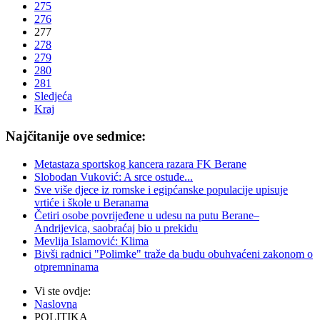
275
276
277
278
279
280
281
Sledjeća
Kraj
Najčitanije ove sedmice:
Metastaza sportskog kancera razara FK Berane
Slobodan Vuković: A srce ostuđe...
Sve više djece iz romske i egipćanske populacije upisuje
vrtiće i škole u Beranama
Četiri osobe povrijeđene u udesu na putu Berane–
Andrijevica, saobraćaj bio u prekidu
Mevlija Islamović: Klima
Bivši radnici "Polimke" traže da budu obuhvaćeni zakonom o
otpremninama
Vi ste ovdje:
Naslovna
POLITIKA