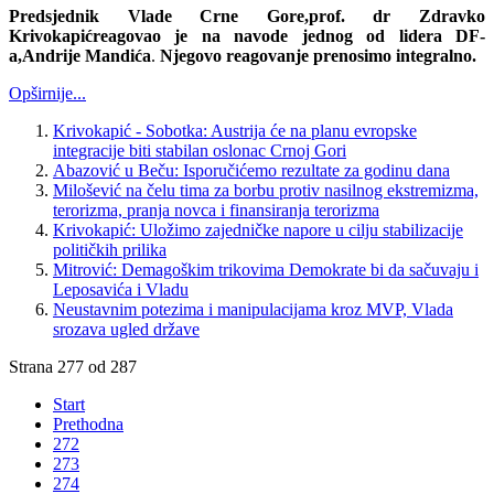
Predsjednik Vlade Crne Gore,
prof. dr Zdravko
Krivokapić
reagovao je na navode jednog od lidera DF-
a,
Andrije Mandića
.
Njegovo reagovanje prenosimo integralno.
Opširnije...
Krivokapić - Sobotka: Austrija će na planu evropske
integracije biti stabilan oslonac Crnoj Gori
Abazović u Beču: Isporučićemo rezultate za godinu dana
Milošević na čelu tima za borbu protiv nasilnog ekstremizma,
terorizma, pranja novca i finansiranja terorizma
Krivokapić: Uložimo zajedničke napore u cilju stabilizacije
političkih prilika
Mitrović: Demagoškim trikovima Demokrate bi da sačuvaju i
Leposavića i Vladu
Neustavnim potezima i manipulacijama kroz MVP, Vlada
srozava ugled države
Strana 277 od 287
Start
Prethodna
272
273
274