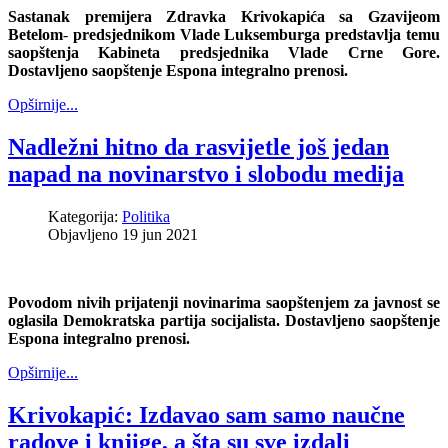
Sastanak premijera Zdravka Krivokapića sa Gzavijeom
Betelom
-
predsjednikom Vlade Luksemburga predstavlja temu
saopštenja Kabineta predsjednika Vlade Crne Gore.
Dostavljeno saopštenje Espona integralno prenosi.
Opširnije...
Nadležni hitno da rasvijetle još jedan
napad na novinarstvo i slobodu medija
Kategorija:
Politika
Objavljeno 19 jun 2021
Povodom nivih prijatenji novinarima saopštenjem za javnost se
oglasila Demokratska partija socijalista. Dostavljeno saopštenje
Espona integralno prenosi.
Opširnije...
Krivokapić: Izdavao sam samo naučne
radove i knjige, a šta su sve izdali