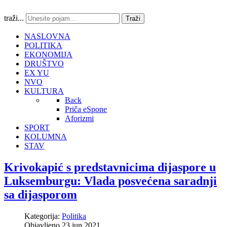
traži...
Traži
NASLOVNA
POLITIKA
EKONOMIJA
DRUŠTVO
EX YU
NVO
KULTURA
Back
Priča eSpone
Aforizmi
SPORT
KOLUMNA
STAV
Krivokapić s predstavnicima dijaspore u
Luksemburgu: Vlada posvećena saradnji
sa dijasporom
Kategorija:
Politika
Objavljeno 23 jun 2021