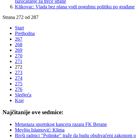
razočaranje za treće strane
Klikovac: Vlada bez plana vodi pogubnu politiku po građane
Strana 272 od 287
Start
Prethodna
267
268
269
270
271
272
273
274
275
276
Sledjeća
Kraj
Najčitanije ove sedmice:
Metastaza sportskog kancera razara FK Berane
Mevlija Islamović: Klima
Bivši radnici "Polimke" traže da budu obuhvaćeni zakonom o