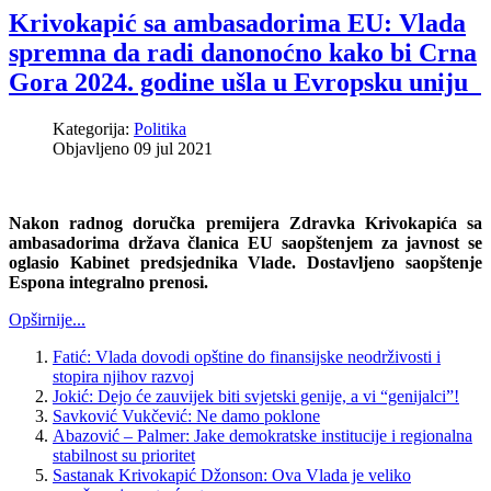
Krivokapić sa ambasadorima EU: Vlada
spremna da radi danonoćno kako bi Crna
Gora 2024. godine ušla u Evropsku uniju
Kategorija:
Politika
Objavljeno 09 jul 2021
Nakon radnog doručka premijera Zdravka Krivokapića sa
ambasadorima država članica EU saopštenjem za javnost se
oglasio Kabinet predsjednika Vlade. Dostavljeno saopštenje
Espona integralno prenosi.
Opširnije...
Fatić: Vlada dovodi opštine do finansijske neodrživosti i
stopira njihov razvoj
Jokić: Dejo će zauvijek biti svjetski genije, a vi “genijalci”!
Savković Vukčević: Ne damo poklone
Abazović – Palmer: Jake demokratske institucije i regionalna
stabilnost su prioritet
Sastanak Krivokapić Džonson: Ova Vlada je veliko