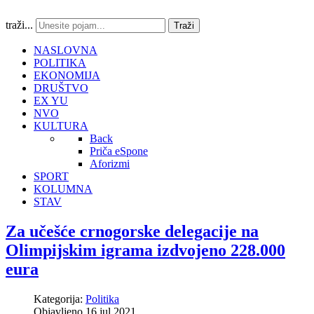
traži...
Traži
NASLOVNA
POLITIKA
EKONOMIJA
DRUŠTVO
EX YU
NVO
KULTURA
Back
Priča eSpone
Aforizmi
SPORT
KOLUMNA
STAV
Za učešće crnogorske delegacije na
Olimpijskim igrama izdvojeno 228.000
eura
Kategorija:
Politika
Objavljeno 16 jul 2021