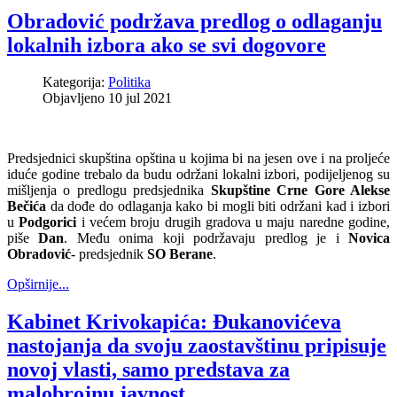
Obradović podržava predlog o odlaganju
lokalnih izbora ako se svi dogovore
Kategorija:
Politika
Objavljeno 10 jul 2021
Predsjednici skupština opština u kojima bi na jesen ove i na proljeće
iduće godine trebalo da budu održani lokalni izbori, podijeljenog su
mišljenja o predlogu predsjednika
Skupštine Crne Gore Alekse
Bečića
da dođe do odlaganja kako bi mogli biti održani kad i izbori
u
Podgorici
i većem broju drugih gradova u maju naredne godine,
piše
Dan
. Među onima koji podržavaju predlog je i
Novica
Obradović
- predsjednik
SO Berane
.
Opširnije...
Kabinet Krivokapića: Đukanovićeva
nastojanja da svoju zaostavštinu pripisuje
novoj vlasti, samo predstava za
malobrojnu javnost