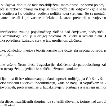
ju slučajeva, dobiju do tada nezabilježenu morbidnost, ne samo po broj
e se razložno pitanje na koje se teško može dati odgovor - gdje je tu
je donijela a što odnijela vodjena politika toga vremena, što se mogući
metnute ali i prihvaćene kolektivne katarze, pretvorili u svojevrsn
 izvršiocima svakog pojedinačnog zločina nad čovjekom, podsjetiću
a i kriminologa, koji je u drugoj polovini 19. vijeka u svojem djelu „
tika pojedinca, izgradio stav o tzv. urodjenom zločincu.
ke, očigledno, njegova teorija kasnije nije doživjela naučnu potvrdu, 
a uopšte.
i one vršene širom bivše
Jugoslavije
, doćićemo do paradoksalnog zak
u nezapaženi pojedinci iz različitih životnih struktura.
judi, sa ili bez obrazovanja, odani supruzi, rodijelji, pa čak šta više
nacionalističku i vjersku indoktrinaciju, kada se nadju u vojničkom il
ornosti, pretvarajući se u ljudske zvijeri, pristaju i izvršavaju najmo
ja djece, nezaštićenih skupina, da su vršili silovanja, torture nad zarob
 ili vjeri.