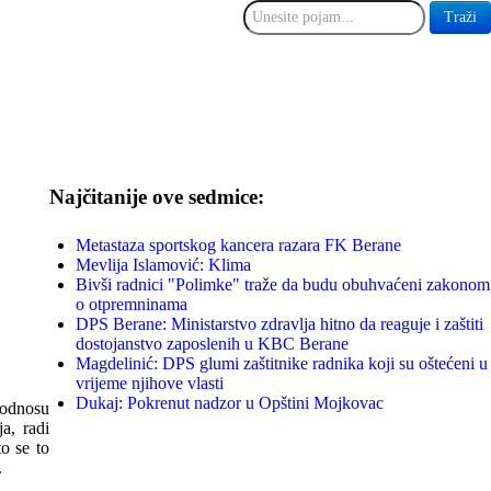
traži...
Traži
Najčitanije ove sedmice:
Metastaza sportskog kancera razara FK Berane
Mevlija Islamović: Klima
Bivši radnici "Polimke" traže da budu obuhvaćeni zakonom
o otpremninama
DPS Berane: Ministarstvo zdravlja hitno da reaguje i zaštiti
dostojanstvo zaposlenih u KBC Berane
Magdelinić: DPS glumi zaštitnike radnika koji su oštećeni u
vrijeme njihove vlasti
Dukaj: Pokrenut nadzor u Opštini Mojkovac
 odnosu
a, radi
to se to
.