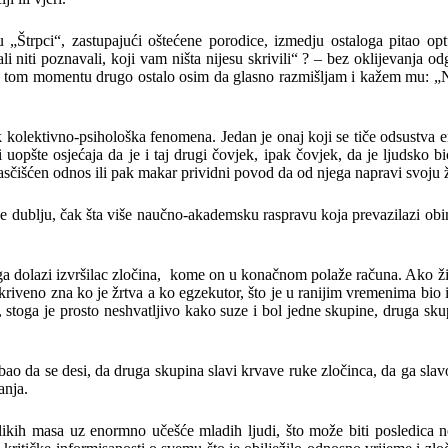
„Štrpci“, zastupajući oštećene porodice, izmedju ostaloga pitao op
ali niti poznavali, koji vam ništa nijesu skrivili“ ? – bez oklijevanja o
je u tom momentu drugo ostalo osim da glasno razmišljam i kažem mu: „
kolektivno-psihološka fenomena. Jedan je onaj koji se tiče odsustva e
 uopšte osjećaja da je i taj drugi čovjek, ipak čovjek, da je ljudsko b
asčišćen odnos ili pak makar prividni povod da od njega napravi svoju 
je dublju, čak šta više naučno-akademsku raspravu koja prevazilazi ob
koga dolazi izvršilac zločina, kome on u konačnom polaže računa. Ako ž
kriveno zna ko je žrtva a ko egzekutor, što je u ranijim vremenima bio 
 stoga je prosto neshvatljivo kako suze i bol jedne skupine, druga sku
trebao da se desi, da druga skupina slavi krvave ruke zločinca, da ga sl
anja.
elikih masa uz enormno učešće mladih ljudi, što može biti posledica 