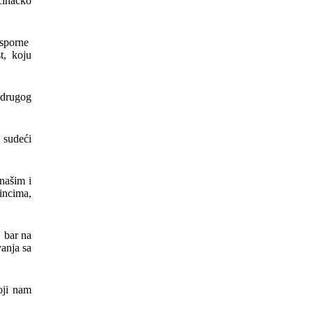
očinačko
osporne
t, koju
 drugog
 sudeći
 našim i
incima,
, bar na
vanja sa
oji nam