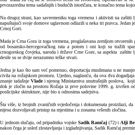
prvorazredna tema sadašnjih i budućih istoričara, te konačno tema kojo
Na drugoj strani, kao savremeniku toga vremena i aktivisti na zaštiti
napuštajući svoje domove uglavnom odlazili u neka tri pravca. Jedan j
Crnoj Gori.
Mada je Crna Gora iz toga vremena, proglašavana zemljom otvorenih gran
od bosansko-hercegovačkog rata a potom i oni koji su tražili spa
crnogorskog čovjeka, naroda i države Crne Gore, sa aspekta zaštite lju
desile su se dvije nerazumno teške stvari.
Jedna je kao što sam već pomenuo, deportacija muslimana u ne manjem b
civila na rožajskom prostoru. Ujedno, naglasiću, da ova dva dogadjaja 
znanje tadašnje
Vlade
i njenog Ministarstva unutrašnjih poslova, koji
dok je zločin na prostoru Rožaja iz prve polovine 1999. g. izvršen o
poslicijske sktrukture, nije bio u odnosima sadejstva.
Šta više, iz brojnih zvaničnih svjedočenja i dokumenata proizilazi, da
nijesu dozvoljavali pristup na mjestima i u zonama vršenih zločina.
U jednom slučaju, od pripadnika vojske
Sadik Ramčaj
(72) i
Alji Be
nakon čega je usled zlostavljanja i izgladnjivanja, Sadik Ramćaj premin