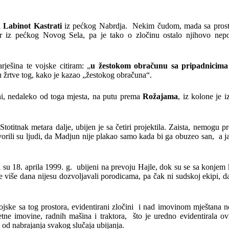
i
Labinot Kastrati
iz pećkog Nabrdja. Nekim čudom, mada sa pros
er iz pećkog Novog Sela, pa je tako o zločinu ostalo njihovo nep
rješina te vojske citiram: „
u žestokom obračunu sa pripadnicim
su žrtve tog, kako je kazao „žestokog obračuna“.
oni, nedaleko od toga mjesta, na putu prema
Rožajama
, iz kolone je 
otitnak metara dalje, ubijen je sa četiri projektila. Zaista, nemogu pr
orili su ljudi, da Madjun nije plakao samo kada bi ga obuzeo san, a j
ji su 18. aprila 1999. g. ubijeni na prevoju Hajle, dok su se sa konjem 
više dana nijesu dozvoljavali porodicama, pa čak ni sudskoj ekipi, da
ojske sa tog prostora, evidentirani zločini i nad imovinom mještana n
retne imovine, radnih mašina i traktora, što je uredno evidentirala ov
 od nabrajanja svakog slučaja ubijanja.