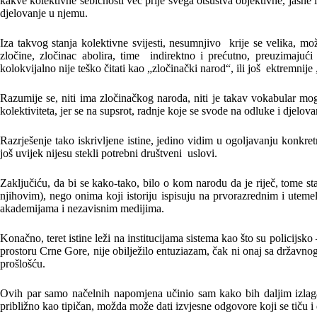
kakve kolektivne sebičnosti već prije svega otsustva objektivne, jasne 
djelovanje u njemu.
Iza takvog stanja kolektivne svijesti, nesumnjivo krije se velika, m
zločine, zločinac abolira, time indirektno i prećutno, preuzimajući
kolokvijalno nije teško čitati kao „zločinački narod“, ili još ektremnije
Razumije se, niti ima zločinačkog naroda, niti je takav vokabular mog
kolektiviteta, jer se na supsrot, radnje koje se svode na odluke i djelo
Razrješenje tako iskrivljene istine, jedino vidim u ogoljavanju konkre
još uvijek nijesu stekli potrebni društveni uslovi.
Zaključiću, da bi se kako-tako, bilo o kom narodu da je riječ, tome sta
njihovim), nego onima koji istoriju ispisuju na prvorazrednim i utem
akademijama i nezavisnim medijima.
Konačno, teret istine leži na institucijama sistema kao što su policijsko
prostoru Crne Gore, nije obilježilo entuziazam, čak ni onaj sa državno
prošlošću.
Ovih par samo načelnih napomjena učinio sam kako bih daljim izlaga
približno kao tipičan, možda može dati izvjesne odgovore koji se tiču i