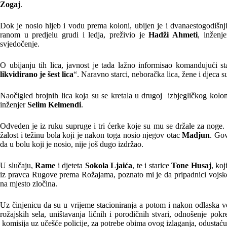
Zogaj
.
Dok je nosio hljeb i vodu prema koloni, ubijen je i dvanaestogodišnj
ranom u predjelu grudi i ledja, preživio je
Hadži Ahmeti
, inženj
svjedočenje.
O ubijanju tih lica, javnost je tada lažno informisao komandujući sta
likvidirano je šest lica
“. Naravno starci, neboračka lica, žene i djeca 
Naočigled brojnih lica koja su se kretala u drugoj izbjegličkog kol
inženjer
Selim Kelmendi
.
Odveden je iz ruku supruge i tri ćerke koje su mu se držale za noge. St
žalost i težinu bola koji je nakon toga nosio njegov otac
Madjun
. Gov
da u bolu koji je nosio, nije još dugo izdržao.
U slučaju,
Rame
i djeteta
Sokola Ljaića
, te i starice
Tone Husaj
, ko
iz pravca Rugove prema Rožajama, poznato mi je da pripadnici vojske 
na mjesto zločina.
Uz činjenicu da su u vrijeme stacioniranja a potom i nakon odlaska v
rožajskih sela, uništavanja ličnih i porodičnih stvari, odnošenje pok
komisija uz učešće policije, za potrebe obima ovog izlaganja, odustaću