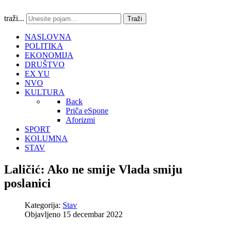
traži...
Traži
NASLOVNA
POLITIKA
EKONOMIJA
DRUŠTVO
EX YU
NVO
KULTURA
Back
Priča eSpone
Aforizmi
SPORT
KOLUMNA
STAV
Laličić: Ako ne smije Vlada smiju
poslanici
Kategorija:
Stav
Objavljeno 15 decembar 2022