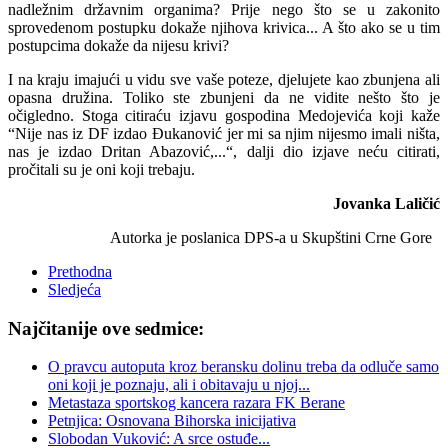
nadležnim državnim organima? Prije nego što se u zakonito
sprovedenom postupku dokaže njihova krivica... A što ako se u tim
postupcima dokaže da nijesu krivi?
I na kraju imajući u vidu sve vaše poteze, djelujete kao zbunjena ali
opasna družina. Toliko ste zbunjeni da ne vidite nešto što je
očigledno. Stoga citiraću izjavu gospodina Medojevića koji kaže
“Nije nas iz DF izdao Đukanović jer mi sa njim nijesmo imali ništa,
nas je izdao Dritan Abazović,...“, dalji dio izjave neću citirati,
pročitali su je oni koji trebaju.
Jovanka Laličić
Autorka je poslanica DPS-a u Skupštini Crne Gore
Prethodna
Sledjeća
Najčitanije ove sedmice:
O pravcu autoputa kroz beransku dolinu treba da odluče samo
oni koji je poznaju, ali i obitavaju u njoj...
Metastaza sportskog kancera razara FK Berane
Petnjica: Osnovana Bihorska inicijativa
Slobodan Vuković: A srce ostuđe...