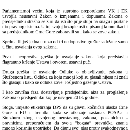
Parlamentarnoj većini koja je suprotno preporukama VK i EK
usvojila neustavni Zakon o izmjenama i dopunama Zakona o
predsjedniku strašno se žuri da isti što prije stupi na snagu i postane
dio pravnog sistema. U toj svojoj brzopletosti u pisanoj komunikaciji
sa predsjednikom Crne Gore zaboravili su i kako se zove zakon.
Sprdnja ili još jedna u nizu od tri nedopustive greške sadržane samo
u činu usvajanja ovog zakona.
Prva i neoprostiva greška je usvajanje zakona koja predstavlja
flagrantno kršenje Ustava i otvoreni ustavni puč.
Druga greška je usvajanje Odluke o objavljivanju zakona u
Službenom listu. Odluka za koju mnogi koji su glasali nijesu ni znali
što glasaju i kako se odluka zove. Još jedno gaženje Ustava.
I kao završna faza dostavljanje predsjedniku akta za proglašenje
Zakona o predsjedniku koji je usvojen 2018. godine.
Stoga, umjesto etiketiranja DPS da su glavni kočničari ulaska Crne
Gore u EU u trenutku kada se otkazuje sastanak POSP-a u
Strazburu zbog usvojenog neustavnog zakona, poslanicima -
pravnicima preporučujem da svoja “bogata“ pravnička znanja
mnogo korisnije upotrijebe. Da dignu svoj glas protiv svakodnevnog