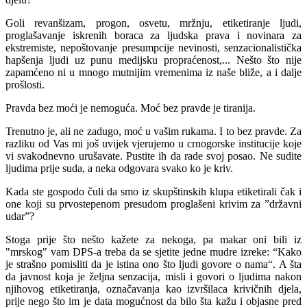
Goli revanšizam, progon, osvetu, mržnju, etiketiranje ljudi,
proglašavanje iskrenih boraca za ljudska prava i novinara za
ekstremiste, nepoštovanje presumpcije nevinosti, senzacionalistička
hapšenja ljudi uz punu medijsku propraćenost,... Nešto što nije
zapamćeno ni u mnogo mutnijim vremenima iz naše bliže, a i dalje
prošlosti.
Pravda bez moći je nemoguća. Moć bez pravde je tiranija.
Trenutno je, ali ne zadugo, moć u vašim rukama. I to bez pravde. Za
razliku od Vas mi još uvijek vjerujemo u crnogorske institucije koje
vi svakodnevno urušavate. Pustite ih da rade svoj posao. Ne sudite
ljudima prije suda, a neka odgovara svako ko je kriv.
Kada ste gospodo čuli da smo iz skupštinskih klupa etiketirali čak i
one koji su prvostepenom presudom proglašeni krivim za ”državni
udar”?
Stoga prije što nešto kažete za nekoga, pa makar oni bili iz
"mrskog" vam DPS-a treba da se sjetite jedne mudre izreke: “Kako
je strašno pomisliti da je istina ono što ljudi govore o nama“. A šta
da javnost koja je željna senzacija, misli i govori o ljudima nakon
njihovog etiketiranja, označavanja kao izvršilaca krivičnih djela,
prije nego što im je data mogućnost da bilo šta kažu i objasne pred