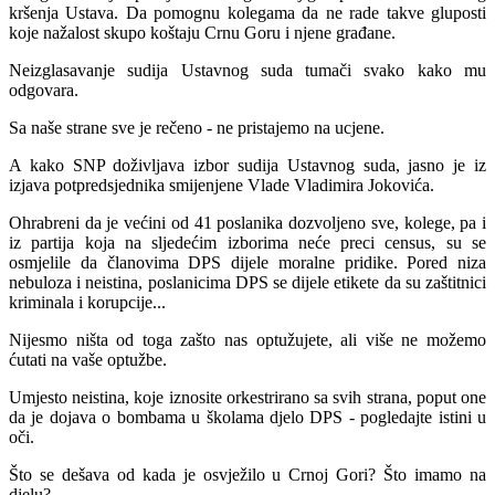
kršenja Ustava. Da pomognu kolegama da ne rade takve gluposti
koje nažalost skupo koštaju Crnu Goru i njene građane.
Neizglasavanje sudija Ustavnog suda tumači svako kako mu
odgovara.
Sa naše strane sve je rečeno - ne pristajemo na ucjene.
A kako SNP doživljava izbor sudija Ustavnog suda, jasno je iz
izjava potpredsjednika smijenjene Vlade Vladimira Jokovića.
Ohrabreni da je većini od 41 poslanika dozvoljeno sve, kolege, pa i
iz partija koja na sljedećim izborima neće preci census, su se
osmjelile da članovima DPS dijele moralne pridike. Pored niza
nebuloza i neistina, poslanicima DPS se dijele etikete da su zaštitnici
kriminala i korupcije...
Nijesmo ništa od toga zašto nas optužujete, ali više ne možemo
ćutati na vaše optužbe.
Umjesto neistina, koje iznosite orkestrirano sa svih strana, poput one
da je dojava o bombama u školama djelo DPS - pogledajte istini u
oči.
Što se dešava od kada je osvježilo u Crnoj Gori? Što imamo na
djelu?