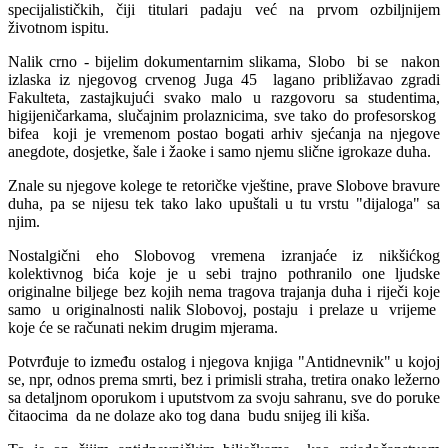
specijalističkih, čiji titulari padaju već na prvom ozbiljnijem
životnom ispitu.
Nalik crno - bijelim dokumentarnim slikama, Slobo bi se nakon
izlaska iz njegovog crvenog Juga 45 lagano približavao zgradi
Fakulteta, zastajkujući svako malo u razgovoru sa studentima,
higijeničarkama, slučajnim prolaznicima, sve tako do profesorskog
bifea koji je vremenom postao bogati arhiv sjećanja na njegove
anegdote, dosjetke, šale i žaoke i samo njemu slične igrokaze duha.
Znale su njegove kolege te retoričke vještine, prave Slobove bravure
duha, pa se nijesu tek tako lako upuštali u tu vrstu "dijaloga" sa
njim.
Nostalgični eho Slobovog vremena izranjaće iz nikšićkog
kolektivnog bića koje je u sebi trajno pothranilo one ljudske
originalne biljege bez kojih nema tragova trajanja duha i riječi koje
samo u originalnosti nalik Slobovoj, postaju i prelaze u vrijeme
koje će se računati nekim drugim mjerama.
Potvrđuje to između ostalog i njegova knjiga "Antidnevnik" u kojoj
se, npr, odnos prema smrti, bez i primisli straha, tretira onako ležerno
sa detaljnom oporukom i uputstvom za svoju sahranu, sve do poruke
čitaocima da ne dolaze ako tog dana budu snijeg ili kiša.