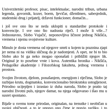
Univerzitetski profesor, pisac, intelektualac, narodni tribun, urbana
legenda, govornik, kozer, boem, ljevičar, džentlmen, sabesjednik,
studentski drug i prijatelj, državni funkcioner, domaćin...
i još sve ono što se neda uklopiti u standardne protokole i
konvencije. I sve ono što nadrasta riječi. I može li više...?
Jednostavno, Slobo Vujačić, neponovljiva ličnost jednog Nikšića,
vremena i njemu svojstvene kulture.
Minulo je dosta vremena od njegove smrti u kojem ta praznina zjapi
jer nema ni na vidiku sličnog da je nadomjesti. A opet, ne bi to bio
Slobo ako bi ga neko mogao oponašati i približiti njegov lik.
Original je to posebne vrste i kova. Autentika hronika - Nikšića,
Pedagoške akademije i Filozofskog fakulteta, jednog vremena i
prostora.
Svojim životom, djelom, ponašanjem, energijom i riječima, Slobo je
razbijao krutu, dogmatsku, konvencionalno birokratsku ustogljenost.
Prirodno ucijepljen i izrastao iz duha naroda, Slobo je pratio taj
narodni životni puls, njegov damar, na njega odgovarao i išao mu u
susret spontano.
Bijaše u svemu tome prirodan, originalan, na trenutke i neobičan u
svojoj običnosti, a to je upravo ono čime je pravio razliku, i to