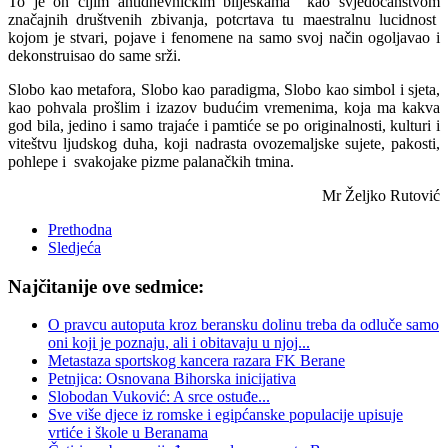
To je on čijim antidnevničkim bilješkama kao svjedočanstvom
značajnih društvenih zbivanja, potcrtava tu maestralnu lucidnost
kojom je stvari, pojave i fenomene na samo svoj način ogoljavao i
dekonstruisao do same srži.
Slobo kao metafora, Slobo kao paradigma, Slobo kao simbol i sjeta,
kao pohvala prošlim i izazov budućim vremenima, koja ma kakva
god bila, jedino i samo trajaće i pamtiće se po originalnosti, kulturi i
viteštvu ljudskog duha, koji nadrasta ovozemaljske sujete, pakosti,
pohlepe i svakojake pizme palanačkih tmina.
Mr Željko Rutović
Prethodna
Sledjeća
Najčitanije ove sedmice:
O pravcu autoputa kroz beransku dolinu treba da odluče samo
oni koji je poznaju, ali i obitavaju u njoj...
Metastaza sportskog kancera razara FK Berane
Petnjica: Osnovana Bihorska inicijativa
Slobodan Vuković: A srce ostuđe...
Sve više djece iz romske i egipćanske populacije upisuje
vrtiće i škole u Beranama