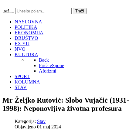
traži...
Traži
NASLOVNA
POLITIKA
EKONOMIJA
DRUŠTVO
EX YU
NVO
KULTURA
Back
Priča eSpone
Aforizmi
SPORT
KOLUMNA
STAV
Mr Željko Rutović: Slobo Vujačić (1931-
1998): Neponovljiva životna profesura
Kategorija:
Stav
Objavljeno 01 maj 2024