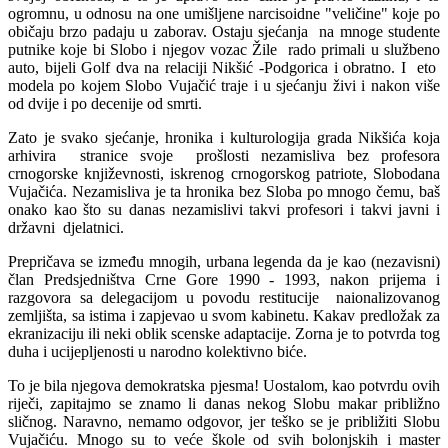
ogromnu, u odnosu na one umišljene narcisoidne "veličine" koje po
običaju brzo padaju u zaborav. Ostaju sjećanja na mnoge studente
putnike koje bi Slobo i njegov vozac Žile rado primali u službeno
auto, bijeli Golf dva na relaciji Nikšić -Podgorica i obratno. I eto
modela po kojem Slobo Vujačić traje i u sjećanju živi i nakon više
od dvije i po decenije od smrti.
Zato je svako sjećanje, hronika i kulturologija grada Nikšića koja
arhivira stranice svoje prošlosti nezamisliva bez profesora
crnogorske književnosti, iskrenog crnogorskog patriote, Slobodana
Vujačića. Nezamisliva je ta hronika bez Sloba po mnogo čemu, baš
onako kao što su danas nezamislivi takvi profesori i takvi javni i
državni djelatnici.
Prepričava se između mnogih, urbana legenda da je kao (nezavisni)
član Predsjedništva Crne Gore 1990 - 1993, nakon prijema i
razgovora sa delegacijom u povodu restitucije naionalizovanog
zemljišta, sa istima i zapjevao u svom kabinetu. Kakav predložak za
ekranizaciju ili neki oblik scenske adaptacije. Zorna je to potvrda tog
duha i ucijepljenosti u narodno kolektivno biće.
To je bila njegova demokratska pjesma! Uostalom, kao potvrdu ovih
riječi, zapitajmo se znamo li danas nekog Slobu makar približno
sličnog. Naravno, nemamo odgovor, jer teško se je približiti Slobu
Vujačiću. Mnogo su to veće škole od svih bolonjskih i master