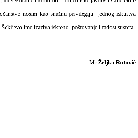
intelektualne i kulturno - umjetničke javnosti Crne Gore
dočanstvo nosim kao snažnu privilegiju jednog iskustva
 Šekijevo ime izaziva iskreno poštovanje i radost susreta.
Mr
Željko Rutović