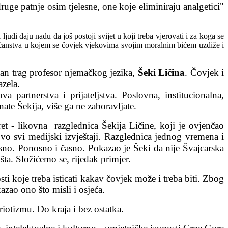
ge patnje osim tjelesne, one koje eliminiraju analgetici"
i daju nadu da još postoji svijet u koji treba vjerovati i za koga se
ječanstva u kojem se čovjek vjekovima svojim moralnim bićem uzdiže i
stan trag profesor njemačkog jezika,
Šeki Ličina
. Čovjek i
azela.
partnerstva i prijateljstva. Poslovna, institucionalna,
ate Šekija, više ga ne zaboravljate.
et - likovna razglednica Šekija Ličine, koji je ovjenčao
 svi medijski izvještaji. Razglednica jednog vremena i
asno. Ponosno i časno. Pokazao je Šeki da nije Švajcarska
šta. Složićemo se, rijedak primjer.
sti koje treba isticati kakav čovjek može i treba biti. Zbog
kazao ono što misli i osjeća.
riotizmu. Do kraja i bez ostatka.