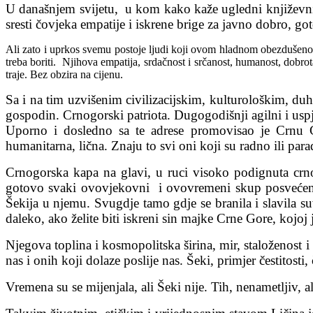
U današnjem svijetu, u kom kako kaže ugledni književ
sresti čovjeka empatije i iskrene brige za javno dobro, g
Ali zato i uprkos svemu postoje ljudi koji ovom hladnom obezdušenom 
treba boriti. Njihova empatija, srdačnost i srčanost, humanost, dob
traje. Bez obzira na cijenu.
Sa i na tim uzvišenim civilizacijskim, kulturološkim, du
gospodin. Crnogorski patriota. Dugogodišnji agilni i usp
Uporno i dosledno sa te adrese promovisao je Crnu Goru
humanitarna, lična. Znaju to svi oni koji su radno ili pa
Crnogorska kapa na glavi, u ruci visoko podignuta crnog
gotovo svaki ovovjekovni i ovovremeni skup posvećen i
Šekija u njemu. Svugdje tamo gdje se branila i slavila s
daleko, ako želite biti iskreni sin majke Crne Gore, kojoj 
Njegova toplina i kosmopolitska širina, mir, staloženost i 
nas i onih koji dolaze poslije nas. Šeki, primjer čestitosti
Vremena su se mijenjala, ali Šeki nije. Tih, nenametljiv, 