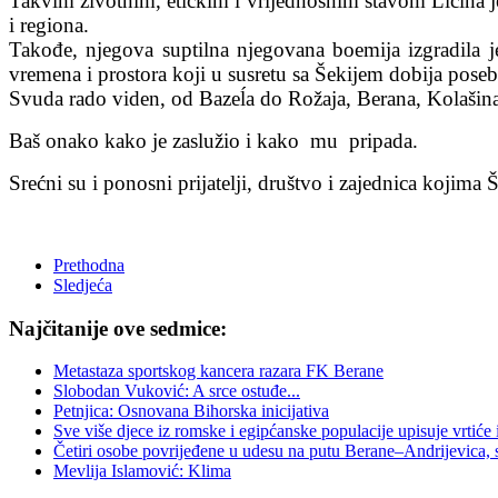
Takvim životnim, etičkim i vrijednosnim stavom Ličina j
i regiona.
Takođe, njegova suptilna njegovana boemija izgradila 
vremena i prostora koji u susretu sa Šekijem dobija pos
Svuda rado viden, od Bazeĺa do Rožaja, Berana, Kolašina,P
Baš onako kako je zaslužio i kako mu pripada.
Srećni su i ponosni prijatelji, društvo i zajednica kojima 
Prethodna
Sledjeća
Najčitanije ove sedmice:
Metastaza sportskog kancera razara FK Berane
Slobodan Vuković: A srce ostuđe...
Petnjica: Osnovana Bihorska inicijativa
Sve više djece iz romske i egipćanske populacije upisuje vrtiće
Četiri osobe povrijeđene u udesu na putu Berane–Andrijevica, 
Mevlija Islamović: Klima