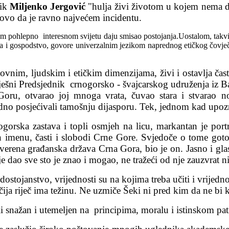
nik
Miljenko Jergović
"hulja živi životom u kojem nema dru
otovo da je ravno najvećem incidentu.
pohlepno interesnom svijetu daju smisao postojanja.Uostalom, takvi ljud
rota i gospodstvo, govore univerzalnim jezikom naprednog etičkog čov
hovnim, ljudskim i etičkim dimenzijama, živi i ostavlja ča
ješni Predsjednik crnogorsko - švajcarskog udruženja iz B
, otvarao joj mnoga vrata, čuvao stara i stvarao nova 
radno posjećivali tamošnju dijasporu. Tek, jednom kad upozn
orska zastava i topli osmjeh na licu, markantan je portr
menu, časti i slobodi Crne Gore. Svjedoče o tome gotovo
uverena građanska država Crna Gora, bio je on. Jasno i gl
je dao sve sto je znao i mogao, ne tražeći od nje zauzvrat ni
dostojanstvo, vrijednosti su na kojima treba učiti i vrijedno
, čija riječ ima težinu. Ne uzmiče Šeki ni pred kim da ne bi 
ali snažan i utemeljen na principima, moralu i istinskom pat