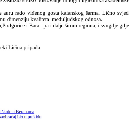
e zaslužio široko poštovanje mnogih uglednika akademske, 
je auru rado viđenog gosta kafanskog šarma. Lično svje
ebnu dimenziju kvaliteta međuljudskog odnosa.
odgorice i Bara...pa i dalje širom regiona, i svugdje gdje
Šeki Ličina pripada.
 i škole u Beranama
saobraćaj bio u prekidu