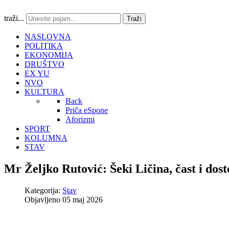
traži...
Traži
NASLOVNA
POLITIKA
EKONOMIJA
DRUŠTVO
EX YU
NVO
KULTURA
Back
Priča eSpone
Aforizmi
SPORT
KOLUMNA
STAV
Mr Željko Rutović: Šeki Ličina, čast i dos
Kategorija:
Stav
Objavljeno 05 maj 2026