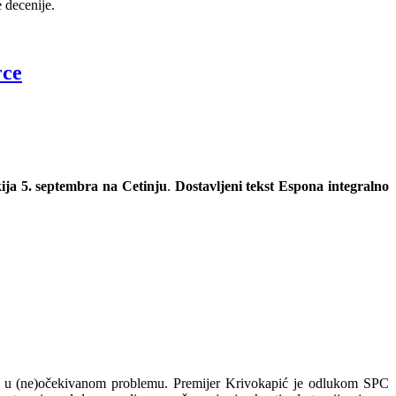
e decenije.
rce
kija 5. septembra na Cetinju
.
Dostavljeni tekst Espona integralno
šla u (ne)očekivanom problemu. Premijer Krivokapić je odlukom SPC