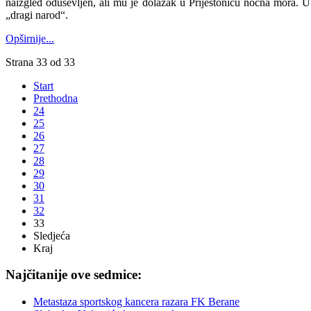
naizgled oduševljen, ali mu je dolazak u Prijestonicu noćna mora. U 
„dragi narod“.
Opširnije...
Strana 33 od 33
Start
Prethodna
24
25
26
27
28
29
30
31
32
33
Sledjeća
Kraj
Najčitanije ove sedmice:
Metastaza sportskog kancera razara FK Berane