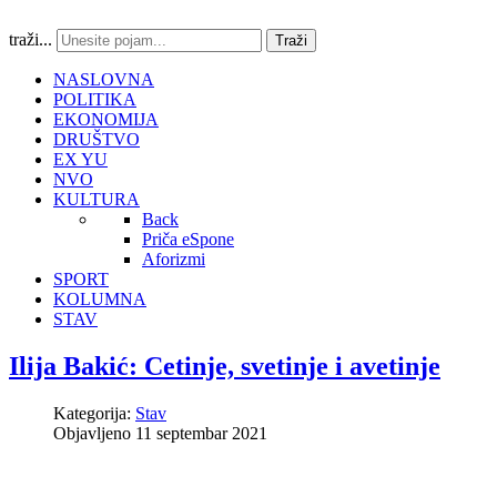
traži...
Traži
NASLOVNA
POLITIKA
EKONOMIJA
DRUŠTVO
EX YU
NVO
KULTURA
Back
Priča eSpone
Aforizmi
SPORT
KOLUMNA
STAV
Ilija Bakić: Cetinje, svetinje i avetinje
Kategorija:
Stav
Objavljeno 11 septembar 2021