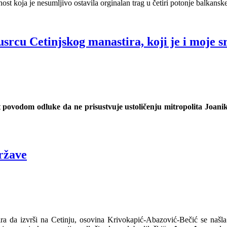
ost koja je nesumljivo ostavila orginalan trag u četiri potonje balkansk
usrcu Cetinjskog manastira, koji je i moje s
st povodom odluke da ne prisustvuje ustoličenju mitropolita Joani
ržave
anira da izvrši na Cetinju, osovina Krivokapić-Abazović-Bečić se na