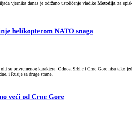
ljada vjernika danas je održano ustoličenje vladike
Metodija
za episk
tinje helikopterom NATO snaga
 niti su privremenog karaktera. Odnosi Srbije i Crne Gore nisu tako jed
e, i Rusije sa druge strane.
uno veći od Crne Gore