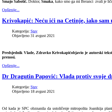
Smajo Šabotić.
Doktor,
Smaka
, kako smo ga mi Beranci zvali je ličn
Opširnije...
Krivokapić: Neću ići na Cetinje, iako sam 
Kategorija:
Stav
Objavljeno 31 avgust 2021
Predsjednik Vlade, Zdravko Krivokapić
objavio je autorski tek
prenosi.
Opširnije...
Dr Dragutin Papović: Vlada protiv svoje d
Kategorija:
Stav
Objavljeno 18 avgust 2021
Od kada je SPC obznanila da ustoličenje mitropolita Joanikija pl