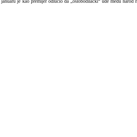
januaru je kao premijer odlučio da „oslobodilački“ uđe među narod na 