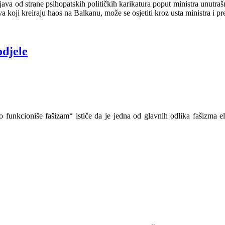
zjava od strane psihopatskih političkih karikatura poput ministra unutra
 koji kreiraju haos na Balkanu, može se osjetiti kroz usta ministra i pr
odjele
o funkcioniše fašizam“ ističe da je jedna od glavnih odlika fašizma elim