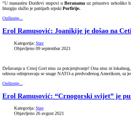
“U manastiru Đurđevi stupovi u
Beranama
uz prisustvo nekoliko hi
liturgiju služio je patrijarh srpski
Porfirije.
Opširnije...
Erol Ramusović: Joanikije je došao na Ce
Kategorija:
Stav
Objavljeno 09 septembar 2021
Dešavanja u Crnoj Gori nisu za potcjenjivanje! Ona nisu ni lokalnog,
odnosa odmjeravaju se snage NATO-a predvođenog Amerikom, sa jedn
Opširnije...
Erol Ramusović: “Crnogorski svijet” je p
Kategorija:
Stav
Objavljeno 26 avgust 2021