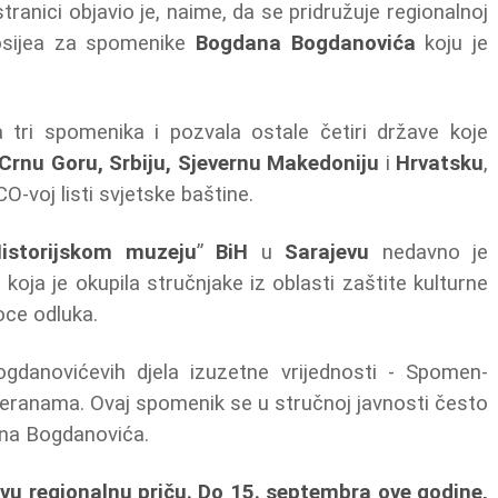
ranici objavio je, naime, da se pridružuje regionalnoj
dosijea za spomenike
Bogdana Bogdanovića
koju je
a tri spomenika i pozvala ostale četiri države koje
Crnu Goru, Srbiju, Sjevernu Makedoniju
i
Hrvatsku
,
-voj listi svjetske baštine.
istorijskom muzeju
”
BiH
u
Sarajevu
nedavno je
oja je okupila stručnjake iz oblasti zaštite kulturne
ioce odluka.
danovićevih djela izuzetne vrijednosti - Spomen-
eranama. Ovaj spomenik se u stručnoj javnosti često
ana Bogdanovića.
ovu regionalnu priču. Do 15. septembra ove godine,