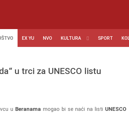
UŠTVO
EX YU
NVO
KULTURA
SPORT
KO
“ u trci za UNESCO listu
ovcu u
Beranama
mogao bi se naći na listi
UNESCO