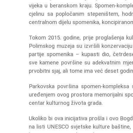
vijeka u beranskom kraju. Spomen-komple
cjelinu sa popločanim stepeništem, ho
centralnom dijelu spomenika, koncipirano
Tokom 2015. godine, prije proglašenja k
Polimskog muzeja su izvršili konzervaci
partije spomenika – kupasti dio, četrdes
sve kamene površine su adekvatnim mjer
prvobitni sjaj, ali tome ima već deset godina
Parkovska površina spomen-kompleksa s
uređenjem ovog prostora memorijalni sp
centar kulturnog života grada.
Ukoliko bi ova inicijativa prošla i ovo B
na listi UNESCO svjetske kulture baštine, 