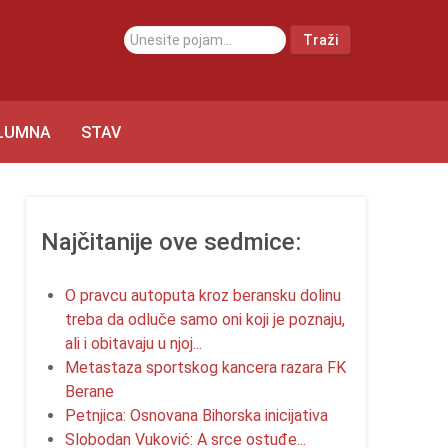
traži...
Traži
LUMNA
STAV
Najčitanije ove sedmice:
O pravcu autoputa kroz beransku dolinu
treba da odluče samo oni koji je poznaju,
ali i obitavaju u njoj...
Metastaza sportskog kancera razara FK
Berane
Petnjica: Osnovana Bihorska inicijativa
Slobodan Vuković: A srce ostuđe...