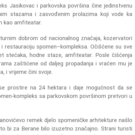
ks Jasikovac i parkovska površina čine jedinstvenu
dnim stazama i zasvođenim prolazima koji vode ka
m kao amfiteatar.
ulturnim dobrom od nacionalnog značaja, kozervatori
ju i restauraciju spomen–kompleksa. Očišćene su sve
et stećaka, hodne staze, amfiteatar. Posle čišćenja
ama zaštićene od daljeg propadanja i vraćen mu je
, i vrijeme čini svoje.
e prostire na 24 hektara i daje mogućnost da se
omen-kompleks sa parkovskom površinom pretvori u
ogdanovićevo remek djelo spomeničke arhitekture našlo
to bi za Berane bilo izuzetno značajno. Strani turisti