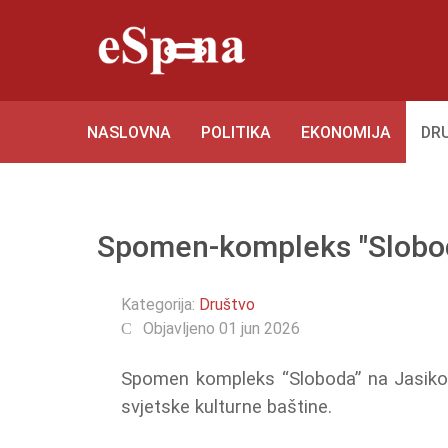
NASLOVNA
POLITIKA
EKONOMIJA
DR
Spomen-kompleks "Sloboda
Kategorija:
Društvo
Objavljeno 01 jun 2026
Spomen kompleks “Sloboda” na Jasik
svjetske kulturne baštine.