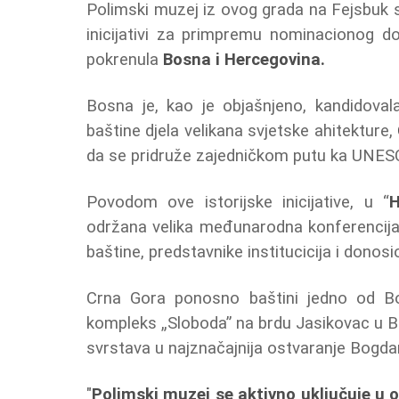
Polimski muzej iz ovog grada na Fejsbuk st
inicijativi za primpremu nominacionog 
pokrenula
Bosna i Hercegovina.
Bosna je, kao je objašnjeno, kandidoval
baštine djela velikana svjetske ahitekture,
da se pridruže zajedničkom putu ka UNESCO
Povodom ove istorijske inicijative, u “
H
održana velika međunarodna konferencija k
baštine, predstavnike institucicija i donos
Crna Gora ponosno baštini jedno od Bog
kompleks „Sloboda” na brdu Jasikovac u B
svrstava u najznačajnija ostvaranje Bogd
"
Polimski muzej se aktivno uključuje u 