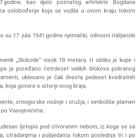
7.godine, kao djelo poznatog arhitekte Bogdana
 za oslobođenje koja se vodila u ovom kraju tokom
 su 17. jula 1941.godine njemački, odnosni italijanski
nik „Slobode“ visok 18 metara. U obliku je kupe i
upe je poređano četrdeset velikih blokova poliranog
rnamenti, uklesano je čak dvesta pedeset kvadratnih
 koja govore o istoriji ovog kraja.
ente, crnogorske nošnje i oružja, i simboliše plamen
i po Vasojevićima.
e čudesan ljetopis pod otvorenim nebom, iz koga se sa
a, stradanjima i pobjedama tokom poslednja tri i po