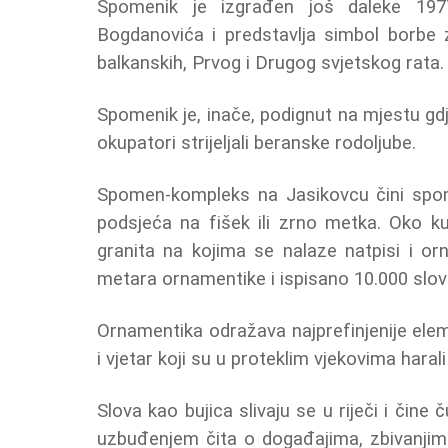
Spomenik je izgrađen još daleke 197
Bogdanovića i predstavlja simbol borbe
balkanskih, Prvog i Drugog svjetskog rata.
Spomenik je, inače, podignut na mjestu gdje
okupatori strijeljali beranske rodoljube.
Spomen-kompleks na Jasikovcu čini spome
podsjeća na fišek ili zrno metka. Oko k
granita na kojima se nalaze natpisi i o
metara ornamentike i ispisano 10.000 slova,
Ornamentika odražava najprefinjenije elem
i vjetar koji su u proteklim vjekovima haral
Slova kao bujica slivaju se u riječi i čin
uzbuđenjem čita o događajima, zbivanjim