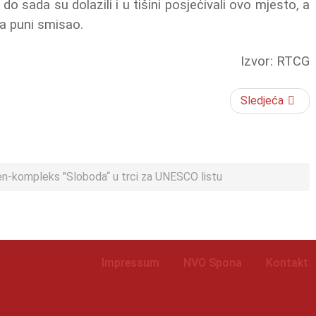
do sada su dolazili i u tišini posjećivali ovo mjesto, a
la puni smisao.
Izvor: RTCG
Sledjeća
-kompleks "Sloboda“ u trci za UNESCO listu
Impressum
NVO Spona
Kontakt