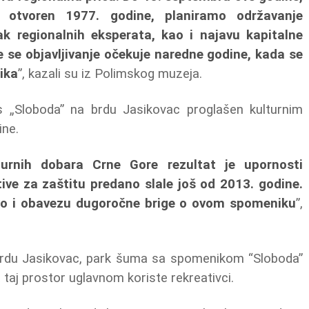
otvoren 1977. godine, planiramo održavanje
k regionalnih eksperata, kao i najavu kapitalne
e se objavljivanje očekuje naredne godine, kada se
ika
”, kazali su iz Polimskog muzeja.
s „Sloboda” na brdu Jasikovac proglašen kulturnim
ine.
turnih dobara Crne Gore rezultat je upornosti
ive za zaštitu predano slale još od 2013. godine.
vo i obavezu dugoročne brige o ovom spomeniku
”,
brdu Jasikovac, park šuma sa spomenikom “Sloboda”
da taj prostor uglavnom koriste rekreativci.