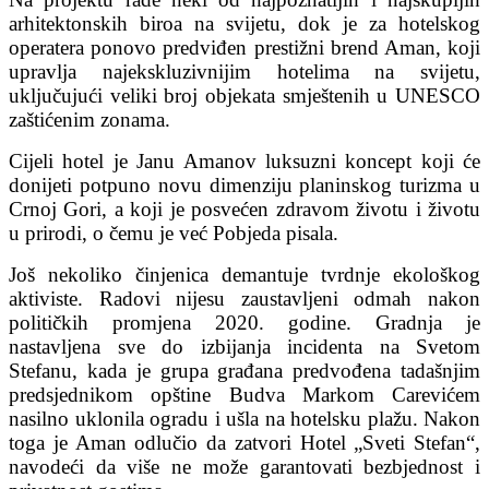
arhitektonskih biroa na svijetu, dok je za hotelskog
operatera ponovo predviđen prestižni brend Aman, koji
upravlja najekskluzivnijim hotelima na svijetu,
uključujući veliki broj objekata smještenih u UNESCO
zaštićenim zonama.
Cijeli hotel je Janu Amanov luksuzni koncept koji će
donijeti potpuno novu dimenziju planinskog turizma u
Crnoj Gori, a koji je posvećen zdravom životu i životu
u prirodi, o čemu je već Pobjeda pisala.
Još nekoliko činjenica demantuje tvrdnje ekološkog
aktiviste. Radovi nijesu zaustavljeni odmah nakon
političkih promjena 2020. godine. Gradnja je
nastavljena sve do izbijanja incidenta na Svetom
Stefanu, kada je grupa građana predvođena tadašnjim
predsjednikom opštine Budva Markom Carevićem
nasilno uklonila ogradu i ušla na hotelsku plažu. Nakon
toga je Aman odlučio da zatvori Hotel „Sveti Stefan“,
navodeći da više ne može garantovati bezbjednost i