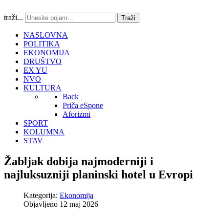
traži...
Traži
NASLOVNA
POLITIKA
EKONOMIJA
DRUŠTVO
EX YU
NVO
KULTURA
Back
Priča eSpone
Aforizmi
SPORT
KOLUMNA
STAV
Žabljak dobija najmoderniji i
najluksuzniji planinski hotel u Evropi
Kategorija:
Ekonomija
Objavljeno 12 maj 2026