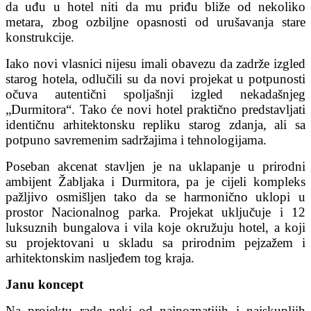
da uđu u hotel niti da mu priđu bliže od nekoliko
metara, zbog ozbiljne opasnosti od urušavanja stare
konstrukcije.
Iako novi vlasnici nijesu imali obavezu da zadrže izgled
starog hotela, odlučili su da novi projekat u potpunosti
očuva autentični spoljašnji izgled nekadašnjeg
„Durmitora“. Tako će novi hotel praktično predstavljati
identičnu arhitektonsku repliku starog zdanja, ali sa
potpuno savremenim sadržajima i tehnologijama.
Poseban akcenat stavljen je na uklapanje u prirodni
ambijent Žabljaka i Durmitora, pa je cijeli kompleks
pažljivo osmišljen tako da se harmonično uklopi u
prostor Nacionalnog parka. Projekat uključuje i 12
luksuznih bungalova i vila koje okružuju hotel, a koji
su projektovani u skladu sa prirodnim pejzažem i
arhitektonskim nasljeđem tog kraja.
Janu koncept
Na projektu rade neki od najpoznatijih i najskupljih