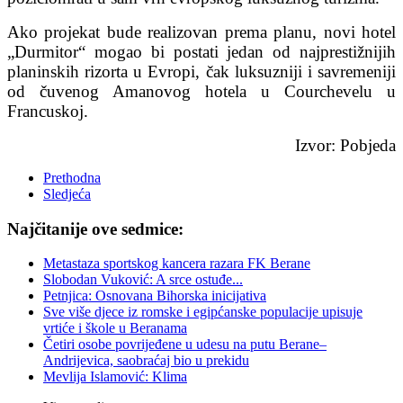
Ako projekat bude realizovan prema planu, novi hotel
„Durmitor“ mogao bi postati jedan od najprestižnijih
planinskih rizorta u Evropi, čak luksuzniji i savremeniji
od čuvenog Amanovog hotela u Courchevelu u
Francuskoj.
Izvor: Pobjeda
Prethodna
Sledjeća
Najčitanije ove sedmice:
Metastaza sportskog kancera razara FK Berane
Slobodan Vuković: A srce ostuđe...
Petnjica: Osnovana Bihorska inicijativa
Sve više djece iz romske i egipćanske populacije upisuje
vrtiće i škole u Beranama
Četiri osobe povrijeđene u udesu na putu Berane–
Andrijevica, saobraćaj bio u prekidu
Mevlija Islamović: Klima