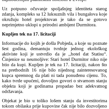
Uz potpuno očuvanje spoljašnjeg identiteta starog
zdanja, kompleks sa 12 luksuznih vila i bungalova koje
okružuju hotel projektovan je tako da se gotovo
neprimjetno uklopi u prirodni ambijent Durmitora.
Kupljen tek na 17. licitaciji
Informacije do kojih je došla Pobjeda, a koje su poznate
šest godina, demantuju tvrdnje jednog ekološkog
aktiviste koji je ustvrdio da je ,,hotel dat Statisu“.
Činjenice su neumoljive: Stari hotel Durmitor niko nije
htio da kupi. Kupljen je tek na 17. licitaciji, nakon što
na prethodnih 16 nije bilo nijednog zainteresovanog
kupca spremnog da plati ni tada ponuđenu cijenu. To,
kako tvrde upućeni, dovoljno govori o stvarnom stanju
objekta koji je godinama propadao bez adekvatnog
održavanja.
Objekat je bio u toliko lošem stanju da investitorima
tokom obilaska prije kupovine čak nije bilo dozvoljeno