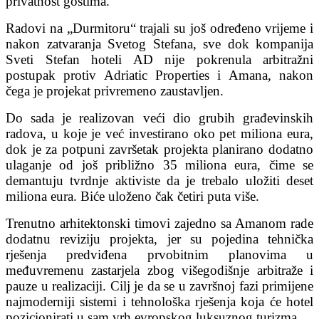
privatnost gostima.
Radovi na „Durmitoru“ trajali su još određeno vrijeme i
nakon zatvaranja Svetog Stefana, sve dok kompanija
Sveti Stefan hoteli AD nije pokrenula arbitražni
postupak protiv Adriatic Properties i Amana, nakon
čega je projekat privremeno zaustavljen.
Do sada je realizovan veći dio grubih građevinskih
radova, u koje je već investirano oko pet miliona eura,
dok je za potpuni završetak projekta planirano dodatno
ulaganje od još približno 35 miliona eura, čime se
demantuju tvrdnje aktiviste da je trebalo uložiti deset
miliona eura. Biće uloženo čak četiri puta više.
Trenutno arhitektonski timovi zajedno sa Amanom rade
dodatnu reviziju projekta, jer su pojedina tehnička
rješenja predviđena prvobitnim planovima u
međuvremenu zastarjela zbog višegodišnje arbitraže i
pauze u realizaciji. Cilj je da se u završnoj fazi primijene
najmoderniji sistemi i tehnološka rješenja koja će hotel
pozicionirati u sam vrh evropskog luksuznog turizma.