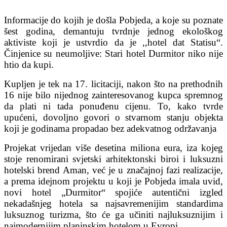
Informacije do kojih je došla Pobjeda, a koje su poznate
šest godina, demantuju tvrdnje jednog ekološkog
aktiviste koji je ustvrdio da je ,,hotel dat Statisu“.
Činjenice su neumoljive: Stari hotel Durmitor niko nije
htio da kupi.
Kupljen je tek na 17. licitaciji, nakon što na prethodnih
16 nije bilo nijednog zainteresovanog kupca spremnog
da plati ni tada ponuđenu cijenu. To, kako tvrde
upućeni, dovoljno govori o stvarnom stanju objekta
koji je godinama propadao bez adekvatnog održavanja
Projekat vrijedan više desetina miliona eura, iza kojeg
stoje renomirani svjetski arhitektonski biroi i luksuzni
hotelski brend Aman, već je u značajnoj fazi realizacije,
a prema idejnom projektu u koji je Pobjeda imala uvid,
novi hotel „Durmitor“ spojiće autentični izgled
nekadašnjeg hotela sa najsavremenijim standardima
luksuznog turizma, što će ga učiniti najluksuznijim i
najmodernijim planinskim hotelom u Evropi.