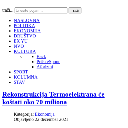
traži...
Traži
NASLOVNA
POLITIKA
EKONOMIJA
DRUŠTVO
EX YU
NVO
KULTURA
Back
Priča eSpone
Aforizmi
SPORT
KOLUMNA
STAV
Rekonstrukcija Termoelektrana će
koštati oko 70 miliona
Kategorija:
Ekonomija
Objavljeno 22 decembar 2021