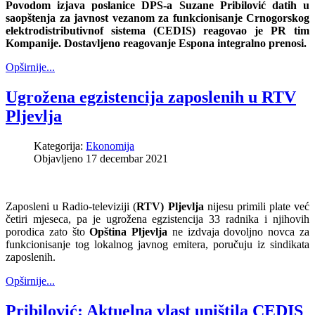
Povodom izjava poslanice DPS-a Suzane Pribilović datih u
saopštenja za javnost vezanom za funkcionisanje Crnogorskog
elektrodistributivnof sistema (CEDIS) reagovao je PR tim
Kompanije. Dostavljeno reagovanje Espona integralno prenosi.
Opširnije...
Ugrožena egzistencija zaposlenih u RTV
Pljevlja
Kategorija:
Ekonomija
Objavljeno 17 decembar 2021
Zaposleni u Radio-televiziji (
RTV) Pljevlja
nijesu primili plate već
četiri mjeseca, pa je ugrožena egzistencija 33 radnika i njihovih
porodica zato što
Opština Pljevlja
ne izdvaja dovoljno novca za
funkcionisanje tog lokalnog javnog emitera, poručuju iz sindikata
zaposlenih.
Opširnije...
Pribilović: Aktuelna vlast uništila CEDIS