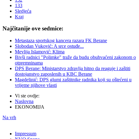
133
Sledjeća
Kraj
Najčitanije ove sedmice:
Metastaza sportskog kancera razara FK Berane
Slobodan Vuković: A srce ostuđe...
Mevlija Islamović: Klima
Bivši radnici "Polimke" traže da budu obuhvaćeni zakonom o
otpremninama
DPS Berane: Ministarstvo zdravlja hitno da reaguje i zaštiti
dostojanstvo zaposlenih u KBC Berane
Magdelinić: DPS glumi zaštitnike radnika koji su oštećeni u
vrijeme njihove vlasti
Vi ste ovdje:
Naslovna
EKONOMIJA
Na vrh
Impressum