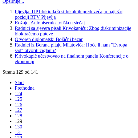
Opširnije...
Pljevlja: UP blokirala šest lokalnih preduzeća, u najtežoj
poziciji RTV Pljevlja
Rožaje: Autobisernica otišla u stečaj
Radnici sa sjevera pisali Кrivokapiću: Zbog diskriminizacije
blokiraćemo puteve
Otvoren diplomatski Božićni bazar
Radnici iz Berana pitaju Milatovića: Hoće li nam "Evropa
sad" otvoriti ciglanu?
Krivokapić učestvovao na finalnom panelu Konferencije o
ekonomiji
Strana 129 od 141
Start
Prethodna
124
125
126
127
128
129
130
131
132