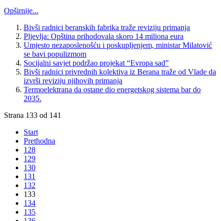
Opširnije...
Bivši radnici beranskih fabrika traže reviziju primanja
Pljevlja: Opština prihodovala skoro 14 miliona eura
Umjesto nezaposlenošću i poskupljenjem, ministar Milatović
se bavi populizmom
Socijalni savjet podržao projekat “Evropa sad”
Bivši radnici privrednih kolektiva iz Berana traže od Vlade da
izvrši reviziju njihovih primanja
Termoelektrana da ostane dio energetskog sistema bar do
2035.
Strana 133 od 141
Start
Prethodna
128
129
130
131
132
133
134
135
136