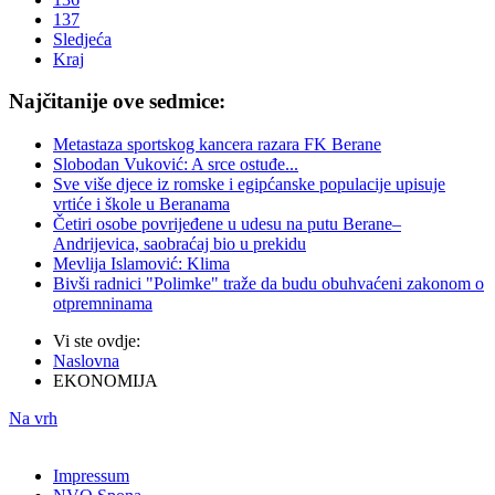
137
Sledjeća
Kraj
Najčitanije ove sedmice:
Metastaza sportskog kancera razara FK Berane
Slobodan Vuković: A srce ostuđe...
Sve više djece iz romske i egipćanske populacije upisuje
vrtiće i škole u Beranama
Četiri osobe povrijeđene u udesu na putu Berane–
Andrijevica, saobraćaj bio u prekidu
Mevlija Islamović: Klima
Bivši radnici "Polimke" traže da budu obuhvaćeni zakonom o
otpremninama
Vi ste ovdje:
Naslovna
EKONOMIJA
Na vrh
Impressum