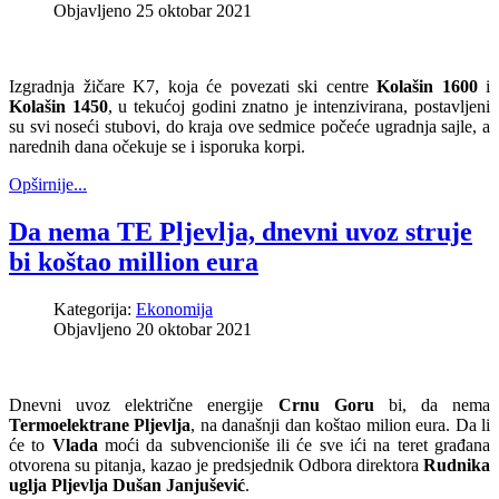
Objavljeno 25 oktobar 2021
Izgradnja žičare K7, koja će povezati ski centre
Kolašin 1600
i
Kolašin 1450
, u tekućoj godini znatno je intenzivirana, postavljeni
su svi noseći stubovi, do kraja ove sedmice počeće ugradnja sajle, a
narednih dana očekuje se i isporuka korpi.
Opširnije...
Da nema TE Pljevlja, dnevni uvoz struje
bi koštao million eura
Kategorija:
Ekonomija
Objavljeno 20 oktobar 2021
Dnevni uvoz električne energije
Crnu Goru
bi, da nema
Termoelektrane Pljevlja
, na današnji dan koštao milion eura. Da li
će to
Vlada
moći da subvencioniše ili će sve ići na teret građana
otvorena su pitanja, kazao je predsjednik Odbora direktora
Rudnika
uglja Pljevlja Dušan Janjušević
.