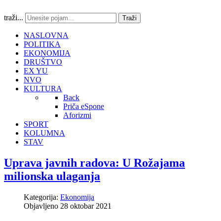
traži...
Traži
NASLOVNA
POLITIKA
EKONOMIJA
DRUŠTVO
EX YU
NVO
KULTURA
Back
Priča eSpone
Aforizmi
SPORT
KOLUMNA
STAV
Uprava javnih radova: U Rožajama
milionska ulaganja
Kategorija:
Ekonomija
Objavljeno 28 oktobar 2021