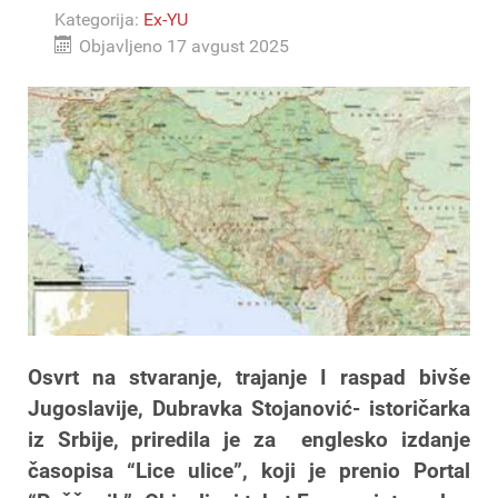
Kategorija:
Ex-YU
Objavljeno 17 avgust 2025
Osvrt na stvaranje, trajanje I raspad bivše
Jugoslavije, Dubravka Stojanović- istoričarka
iz Srbije, priredila je za englesko izdanje
časopisa “Lice ulice”, koji je prenio Portal