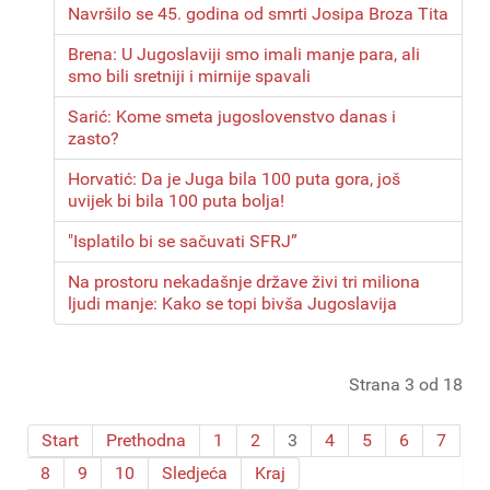
Navršilo se 45. godina od smrti Josipa Broza Tita
Brena: U Jugoslaviji smo imali manje para, ali
smo bili sretniji i mirnije spavali
Sarić: Kome smeta jugoslovenstvo danas i
zasto?
Horvatić: Da je Juga bila 100 puta gora, još
uvijek bi bila 100 puta bolja!
"Isplatilo bi se sačuvati SFRJ”
Na prostoru nekadašnje države živi tri miliona
ljudi manje: Kako se topi bivša Jugoslavija
Strana 3 od 18
Start
Prethodna
1
2
3
4
5
6
7
8
9
10
Sledjeća
Kraj