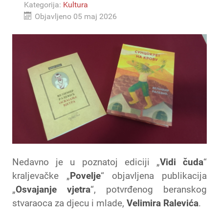
Kategorija:
Kultura
Objavljeno 05 maj 2026
Nedavno je u poznatoj ediciji „
Vidi čuda
“
kraljevačke „
Povelje
“ objavljena publikacija
„
Osvajanje vjetra
“, potvrđenog beranskog
stvaraoca za djecu i mlade,
Velimira Ralevića
.