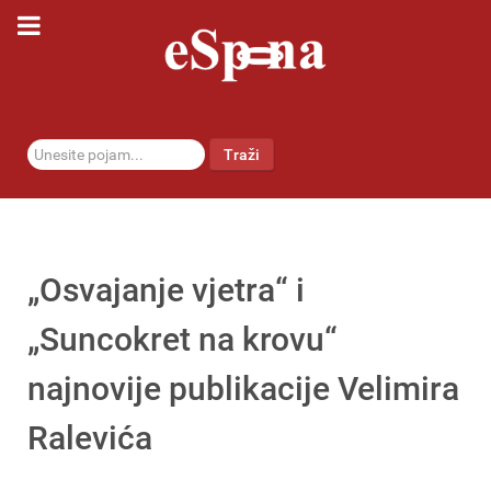
traži...
Traži
„Osvajanje vjetra“ i
„Suncokret na krovu“
najnovije publikacije Velimira
Ralevića