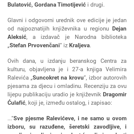
Bulatović, Gordana Timotijević
i drugi.
Glavni i odgovorni urednik ove edicije je jedan
od najpoznatijih književnika u regionu
Dejan
Aleksić
, a izdavač je Narodna biblioteka
„
Stefan Prvovenčani
“ iz
Kraljeva
.
Ovih dana, u izdanju beranskog Centra za
kulturu, objavljena je i 27-a knjiga Velimira
Ralevića „
Suncokret na krovu
“, izbor autorovih
pjesama za djecu i omladinu. Recenziju za ovu
lijepu publikaciju uradio je književnik
Dragomir
Ćulafić
, koji je, između ostalog, i zapisao:
...“
Sve pjesme Ralevićeve, i ne samo u ovom
izboru, su razuđene, šeretski zavodljive, i