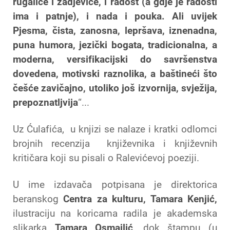
rugalice i zadjevice, i radost (a gdje je radosti
ima i patnje), i nada i pouka. Ali uvijek
Pjesma, čista, zanosna, lepršava, iznenadna,
puna humora, jezički bogata, tradicionalna, a
moderna, versifikacijski do savršenstva
dovedena, motivski raznolika, a baštineći što
češće zavičajno, utoliko još izvornija, svježija,
prepoznatljvija
“...
Uz Ćulafića, u knjizi se nalaze i kratki odlomci
brojnih recenzija književnika i književnih
kritičara koji su pisali o Ralevićevoj poeziji.
U ime izdavača potpisana je direktorica
beranskog
Centra za kulturu, Tamara
Kenjić,
ilustraciju na koricama radila je akademska
slikarka
Tamara Osmajlić
, dok štampu (u