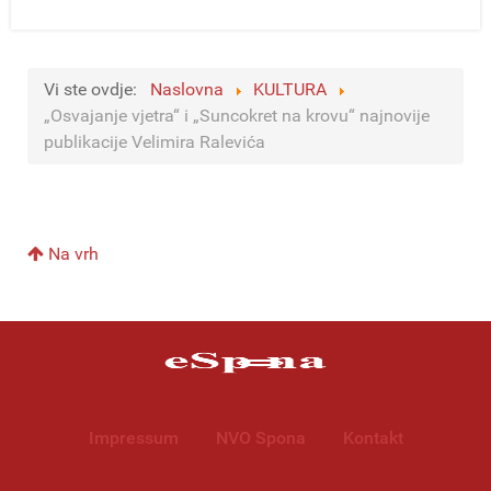
Vi ste ovdje:
Naslovna
KULTURA
„Osvajanje vjetra“ i „Suncokret na krovu“ najnovije
publikacije Velimira Ralevića
Na vrh
Impressum
NVO Spona
Kontakt