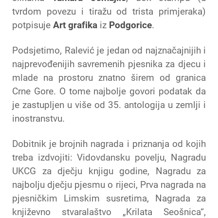
tvrdom povezu i tiražu od trista primjeraka)
potpisuje
Art grafika
iz
Podgorice
.
Podsjetimo, Ralević je jedan od najznačajnijih i
najprevođenijih savremenih pjesnika za djecu i
mlade na prostoru znatno širem od granica
Crne Gore. O tome najbolje govori podatak da
je zastupljen u više od 35. antologija u zemlji i
inostranstvu.
Dobitnik je brojnih nagrada i priznanja od kojih
treba izdvojiti: Vidovdansku povelju, Nagradu
UKCG za dječju knjigu godine, Nagradu za
najbolju dječju pjesmu o rijeci, Prva nagrada na
pjesničkim Limskim susretima, Nagrada za
književno stvaralaštvo „Krilata Seošnica“,