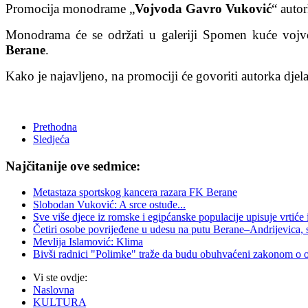
Promocija monodrame „
Vojvoda Gavro Vuković
“ auto
Monodrama će se održati u galeriji Spomen kuće vojv
Berane
.
Kako je najavljeno, na promociji će govoriti autorka djel
Prethodna
Sledjeća
Najčitanije ove sedmice:
Metastaza sportskog kancera razara FK Berane
Slobodan Vuković: A srce ostuđe...
Sve više djece iz romske i egipćanske populacije upisuje vrtiće
Četiri osobe povrijeđene u udesu na putu Berane–Andrijevica, 
Mevlija Islamović: Klima
Bivši radnici "Polimke" traže da budu obuhvaćeni zakonom o
Vi ste ovdje:
Naslovna
KULTURA