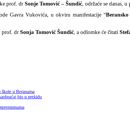
rke prof. dr
Sonje Tomović – Šundić
, održaće se danas, u
ode Gavra Vukovića, u okviru manifestacije “
Beransko 
a prof. dr
Sonja Tomović Šundić
, a odlomke će čitati
Stef
 i škole u Beranama
saobraćaj bio u prekidu
 otpremninama