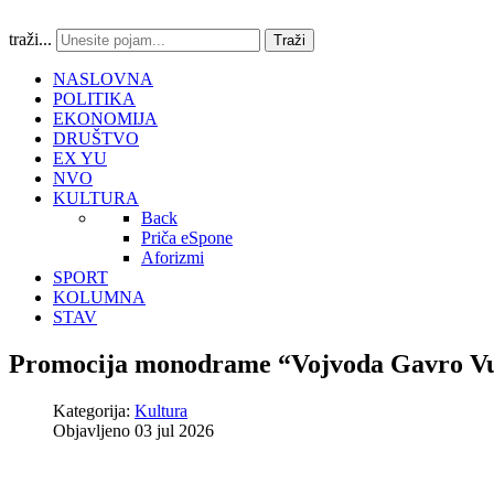
traži...
Traži
NASLOVNA
POLITIKA
EKONOMIJA
DRUŠTVO
EX YU
NVO
KULTURA
Back
Priča eSpone
Aforizmi
SPORT
KOLUMNA
STAV
Promocija monodrame “Vojvoda Gavro V
Kategorija:
Kultura
Objavljeno 03 jul 2026