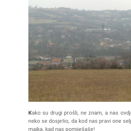
K
ako su drugi prošli, ne znam, a nas ovdj
neko se dosjetio, da kod nas pravi one sel
majka, kad nas pomiješaše!