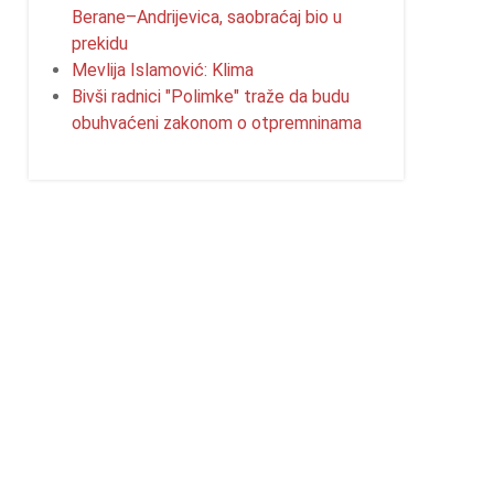
Berane–Andrijevica, saobraćaj bio u
prekidu
Mevlija Islamović: Klima
Bivši radnici "Polimke" traže da budu
obuhvaćeni zakonom o otpremninama