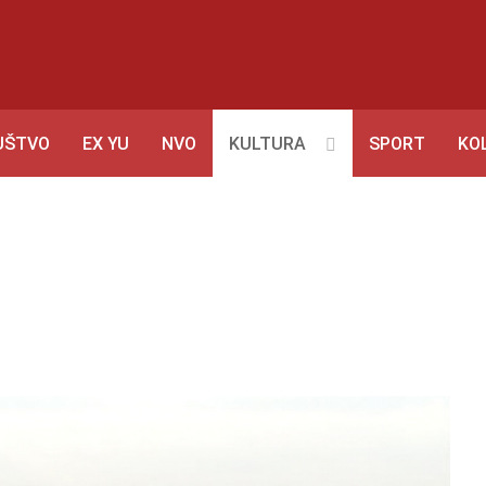
UŠTVO
EX YU
NVO
KULTURA
SPORT
KO