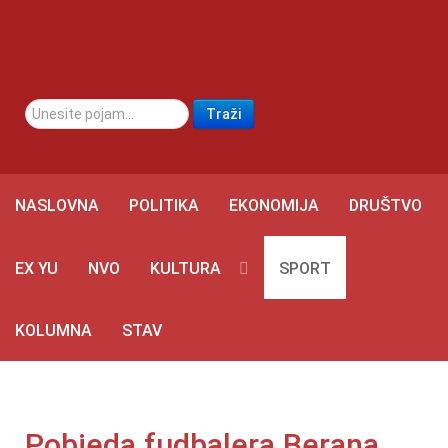
traži...
Traži
NASLOVNA
POLITIKA
EKONOMIJA
DRUŠTVO
EX YU
NVO
KULTURA
SPORT
KOLUMNA
STAV
Pobjeda fudbalera Berana