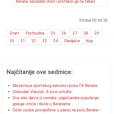
Berane savladalo Kom i preteklo ga na tabeli
Strana 30 od 36
Start
Prethodna
25
26
27
28
29
30
31
32
33
34
Sledjeća
Kraj
Najčitanije ove sedmice:
Metastaza sportskog kancera razara FK Berane
Slobodan Vuković: A srce ostuđe...
Sve više djece iz romske i egipćanske populacije
upisuje vrtiće i škole u Beranama
Četiri osobe povrijeđene u udesu na putu Berane–