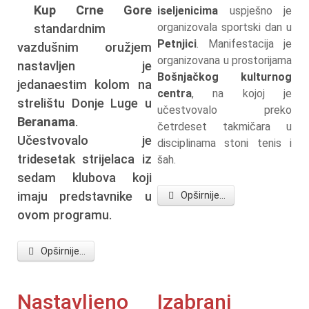
Kup Crne Gore
iseljenicima
uspješno je
organizovala sportski dan u
standardnim
Petnjici
. Manifestacija je
vazdušnim oružjem
organizovana u prostorijama
nastavljen je
Bošnjačkog kulturnog
jedanaestim kolom na
centra
, na kojoj je
strelištu Donje Luge u
učestvovalo preko
Beranama
.
četrdeset takmičara u
Učestvovalo je
disciplinama stoni tenis i
tridesetak strijelaca iz
šah.
sedam klubova koji
imaju predstavnike u
Opširnije...
ovom programu.
Opširnije...
Nastavljeno
Izabrani