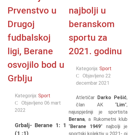
Prvenstvo u
najbolji u
Drugoj
beranskom
fudbalskoj
sportu za
ligi, Berane
2021. godinu
osvojilo bod u
Kategorija:
Sport
Grblju
Objavljeno 22
decembar 2021
Kategorija:
Sport
Atletičar
Darko Pešić
,
Objavljeno 06 mart
član AK “
Lim
”,
2022
najuspješniji je sportista
Berana
, a Rukometni klub
Grbalj- Berane 1: 1
“
Berane 1949
” najbolji je
(1 :1)
sportski kolektiv u 2021- oj