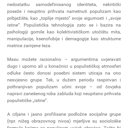
nedostatku samodefinisanog identiteta, nekritički
poseže i neupitno prihvata nametnuti populizam kao
pribježište, kao „toplije mjesto“ svoje sigurnosti i „svoje
istine“. Populistička tehnologija zato se i bazira na
psihologiji gomile kao kolektivističkom utočištu mita,
manipulacije, ksenofobije i demagogije kao strukturne
matrice zamjene teza.
Masu možete racionalno – argumentima uvjeravati
dugo i uporno ali u konačnici u populističkoj atmosferi
odluke često donosi posebni sistem uticaja na ono
nesvjesno grupe. Tek, u dužem periodu raspirivan i
pothranjivan populizam učini svoje – od čovjeka
napravi zanešenog roba zabluda koji neupitano prihvata
populističke „istine“.
A ciljane i jasno profilisane podložne socijalne grupe
(npr. nižeg obrazovnog nivoa) mjerljive su sociološke
formule kojima se populizam uvijek obraćao. Zašto bi