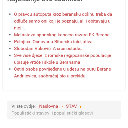
O pravcu autoputa kroz beransku dolinu treba da
odluče samo oni koji je poznaju, ali i obitavaju u
njoj...
Metastaza sportskog kancera razara FK Berane
Petnjica: Osnovana Bihorska inicijativa
Slobodan Vuković: A srce ostuđe...
Sve više djece iz romske i egipćanske populacije
upisuje vrtiće i škole u Beranama
Četiri osobe povrijeđene u udesu na putu Berane–
Andrijevica, saobraćaj bio u prekidu
Vi ste ovdje:
Naslovna
STAV
Populistički stavovi i populistički glasovi