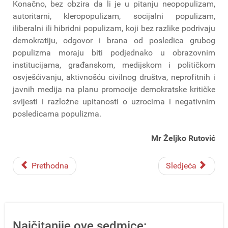
Konačno, bez obzira da li je u pitanju neopopulizam,
autoritarni, kleropopulizam, socijalni populizam,
iliberalni ili hibridni populizam, koji bez razlike podrivaju
demokratiju, odgovor i brana od posledica grubog
populizma moraju biti podjednako u obrazovnim
institucijama, građanskom, medijskom i političkom
osvješćivanju, aktivnošću civilnog društva, neprofitnih i
javnih medija na planu promocije demokratske kritičke
svijesti i razložne upitanosti o uzrocima i negativnim
posledicama populizma.
Mr Željko Rutović
Prethodna
Sledjeća
Najčitanije ove sedmice: