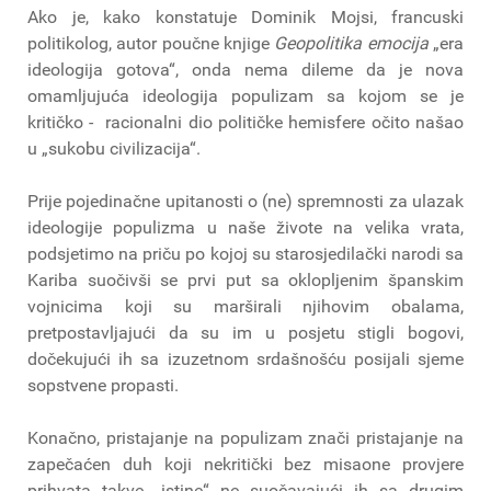
Ako je, kako konstatuje Dominik Mojsi, francuski
politikolog, autor poučne knjige
Geopolitika emocija
„era
ideologija gotova“, onda nema dileme da je nova
omamljujuća ideologija populizam sa kojom se je
kritičko - racionalni dio političke hemisfere očito našao
u „sukobu civilizacija“.
Prije pojedinačne upitanosti o (ne) spremnosti za ulazak
ideologije populizma u naše živote na velika vrata,
podsjetimo na priču po kojoj su starosjedilački narodi sa
Kariba suočivši se prvi put sa oklopljenim španskim
vojnicima koji su marširali njihovim obalama,
pretpostavljajući da su im u posjetu stigli bogovi,
dočekujući ih sa izuzetnom srdašnošću posijali sjeme
sopstvene propasti.
Konačno, pristajanje na populizam znači pristajanje na
zapečaćen duh koji nekritički bez misaone provjere
prihvata takve „istine“ ne suočavajući ih sa drugim