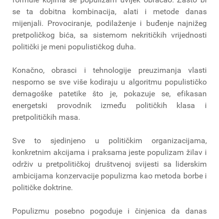
se ta dobitna kombinacija, alati i metode danas
mijenjali. Provociranje, podilaženje i buđenje najnižeg
pretpoličkog bića, sa sistemom nekritičkih vrijednosti
politički je meni populističkog duha.
Konačno, obrasci i tehnologije preuzimanja vlasti
nesporno se sve više kodiraju u algoritmu populističko
demagoške patetike što je, pokazuje se, efikasan
energetski provodnik između političkih klasa i
pretpolitičkih masa.
Sve to sjedinjeno u političkim organizacijama,
konkretnim akcijama i praksama jeste populizam žilav i
održiv u pretpolitičkoj društvenoj svijesti sa liderskim
ambicijama konzervacije populizma kao metoda borbe i
političke doktrine.
Populizmu posebno pogoduje i činjenica da danas