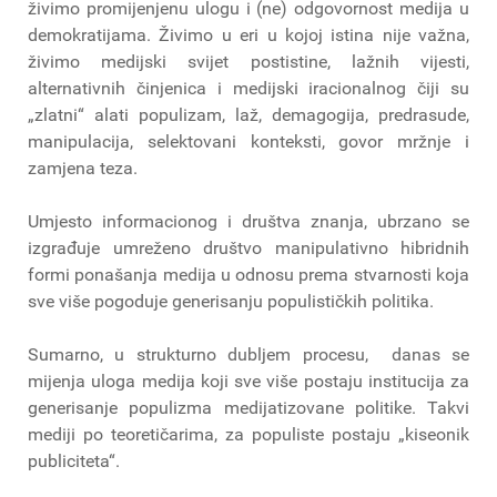
živimo promijenjenu ulogu i (ne) odgovornost medija u
demokratijama. Živimo u eri u kojoj istina nije važna,
živimo medijski svijet postistine, lažnih vijesti,
alternativnih činjenica i medijski iracionalnog čiji su
„zlatni“ alati populizam, laž, demagogija, predrasude,
manipulacija, selektovani konteksti, govor mržnje i
zamjena teza.
Umjesto informacionog i društva znanja, ubrzano se
izgrađuje umreženo društvo manipulativno hibridnih
formi ponašanja medija u odnosu prema stvarnosti koja
sve više pogoduje generisanju populističkih politika.
Sumarno, u strukturno dubljem procesu, danas se
mijenja uloga medija koji sve više postaju institucija za
generisanje populizma medijatizovane politike. Takvi
mediji po teoretičarima, za populiste postaju „kiseonik
publiciteta“.