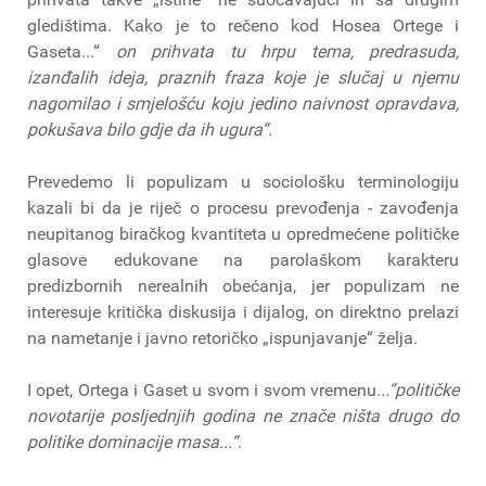
gledištima. Kako je to rečeno kod Hosea Ortege i
Gaseta...“
on prihvata tu hrpu tema, predrasuda,
izanđalih ideja, praznih fraza koje je slučaj u njemu
nagomilao i smjelošću koju jedino naivnost opravdava,
pokušava bilo gdje da ih ugura“.
Prevedemo li populizam u sociološku terminologiju
kazali bi da je riječ o procesu prevođenja - zavođenja
neupitanog biračkog kvantiteta u opredmećene političke
glasove edukovane na parolaškom karakteru
predizbornih nerealnih obećanja, jer populizam ne
interesuje kritička diskusija i dijalog, on direktno prelazi
na nametanje i javno retoričko „ispunjavanje“ želja.
I opet, Ortega i Gaset u svom i svom vremenu
...“političke
novotarije posljednjih godina ne znače ništa drugo do
politike dominacije masa...“
.