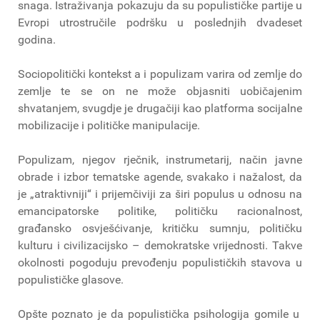
snaga. Istraživanja pokazuju da su populističke partije u
Evropi utrostručile podršku u poslednjih dvadeset
godina.
Sociopolitički kontekst a i populizam varira od zemlje do
zemlje te se on ne može objasniti uobičajenim
shvatanjem, svugdje je drugačiji kao platforma socijalne
mobilizacije i političke manipulacije.
Populizam, njegov rječnik, instrumetarij, način javne
obrade i izbor tematske agende, svakako i nažalost, da
je „atraktivniji“ i prijemčiviji za širi populus u odnosu na
emancipatorske politike, političku racionalnost,
građansko osvješćivanje, kritičku sumnju, političku
kulturu i civilizacijsko – demokratske vrijednosti. Takve
okolnosti pogoduju prevođenju populističkih stavova u
populističke glasove.
Opšte poznato je da populistička psihologija gomile u