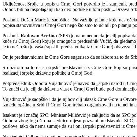
Uključenost Srbije u popis u Crnoj Gori potvrdio je i zamjenik pr
Odbor, biti na raspolaganju kao deo podrške u tom poslu...Država Srbij
Poslanik Dušan Marić je saopštio: „Najvažnije pitanje koje nas oče
popisa stanovništva u Crnoj Gori nego što smo to učinili po pitanju p
Poslanik
Radovan Arežina
(SPS) je napomenuo da je cilj popisa da 
kuće (u Crnoj Gori) koju je omogućio predsednik Vučić, da gledamo i d
je to nešto što je vaša (srpskih predstavnika iz Crne Gore) obaveza...
On je predstavnicima iz Crne Gore sugerisao da se izbore za to da Srbi 
S obzirom na to da su srpski predstavnici iz Crne Gore koji su prisu
realizaciji srpske državne politike u Crnoj Gori.
Potpredsjednik Odbora Vujadinović je naveo da „srpski narod u Crnoj 
To znači da je cilj da državna vlast u Crnoj Gori bude pod dominacijo
Vujadinović je saopštio i da je njihov cilj ulazak Crne Gore u Otvore
između opština u Srbiji i Crnoj Gori trebalo organizovati na temeljima
Istaknut je i značaj SPC. Ministar Milićević je zaključio da se SPC po
Odbora zbog toga što na sjednicu nijesu pozvani predstavnici SPC, 
poslove, tako da nema sumnje da su i oni (srpski predstavnici iz Crn
Na sjednici Odbora je negirana crnogorska nacija. Kada je na kraju 