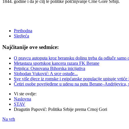
1844. godine i da je cilj te politike potčinjvanje Crne Gore Srbiji.
Prethodna
Sledjeća
Najčitanije ove sedmice:
O pravcu autoputa kroz beransku dolinu treba da odluče samo oni 
Metastaza sportskog kancera razara FK Berane
Petnjica: Osnovana Bihorska inicijativa
Slobodan Vuković: A srce ostuđe...
Sve više djece iz romske i egipćanske populacije upisuje vrtiće
Četiri osobe povrijeđene u udesu na putu Berane–Andrijevica, 
Vi ste ovdje:
Naslovna
STAV
Dragutin Papović: Politika Srbije prema Crnoj Gori
Na vrh