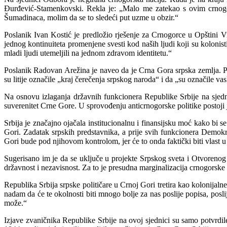
Đurđević-Stamenkovski. Rekla je: „Malo me zatekao s ovim crnogors
Šumadinaca, molim da se to sledeći put uzme u obzir.“
Poslanik Ivan Kostić je predložio rješenje za Crnogorce u Opštini Vr
jednog kontinuiteta promenjene svesti kod naših ljudi koji su kolonisti 
mladi ljudi utemeljili na jednom zdravom identitetu.“
Poslanik Radovan Arežina je naveo da je Crna Gora srpska zemlja. 
su litije označile „kraj čerečenja srpskog naroda“ i da „su označile va
Na osnovu izlaganja državnih funkcionera Republike Srbije na sjedn
suverenitet Crne Gore. U sprovođenju anticrnogorske politike postoji 
Srbija je značajno ojačala institucionalnu i finansijsku moć kako bi 
Gori. Zadatak srpskih predstavnika, a prije svih funkcionera Demokrat
Gori bude pod njihovom kontrolom, jer će to onda faktički biti vlast u
Sugerisano im je da se uključe u projekte Srpskog sveta i Otvorenog 
državnost i nezavisnost. Za to je presudna marginalizacija crnogorske 
Republika Srbija srpske političare u Crnoj Gori tretira kao kolonijaln
nadam da će te okolnosti biti mnogo bolje za nas poslije popisa, pos
može.“
Izjave zvaničnika Republike Srbije na ovoj sjednici su samo potvrdil