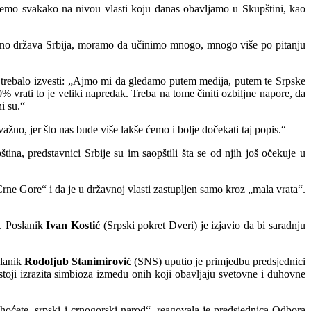
ćemo svakako na nivou vlasti koju danas obavljamo u Skupštini, kao
sebno država Srbija, moramo da učinimo mnogo, mnogo više po pitanju
o trebalo izvesti: „Ajmo mi da gledamo putem medija, putem te Srpske
 vrati to je veliki napredak. Treba na tome činiti ozbiljne napore, da
i su.“
ažno, jer što nas bude više lakše ćemo i bolje dočekati taj popis.“
ina, predstavnici Srbije su im saopštili šta se od njih još očekuje u
ne Gore“ i da je u državnoj vlasti zastupljen samo kroz „mala vrata“.
a. Poslanik
Ivan Kostić
(Srpski pokret Dveri) je izjavio da bi saradnju
slanik
Rodoljub Stanimirović
(SNS) uputio je primjedbu predsjednici
oji izrazita simbioza između onih koji obavljaju svetovne i duhovne
hoćete, srpski i crnogorski narod“, reagovala je predsjednica Odbora