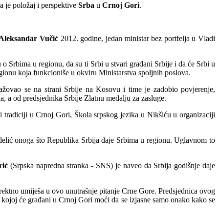
a je položaj i perspektive
Srba
u
Crnoj Gori
.
Aleksandar Vučić
2012. godine, jedan ministar bez portfelja u Vladi
 Srbima u regionu, da su ti Srbi u stvari građani Srbije i da će Srbi u
gionu koja funkcioniše u okviru Ministarstva spoljnih poslova.
ovao se na strani Srbije na Kosovu i time je zadobio povjerenje,
, a od predsjednika Srbije Zlatnu medalju za zasluge.
i tradiciji u Crnoj Gori, Škola srpskog jezika u Nikšiću u organizaciji
delić onoga što Republika Srbija daje Srbima u regionu. Uglavnom to
ić
(Srpska napredna stranka - SNS) je naveo da Srbija godišnje daje
 direktno umiješa u ovo unutrašnje pitanje Crne Gore. Predsjednica ovog
 u kojoj će građani u Crnoj Gori moći da se izjasne samo onako kako se