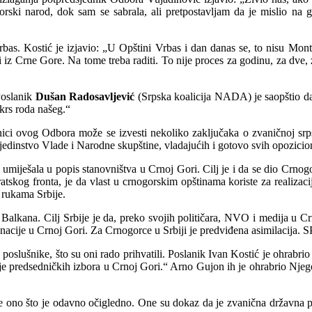
ki narod, dok sam se sabrala, ali pretpostavljam da je mislio na g
bas. Kostić je izjavio: „U Opštini Vrbas i dan danas se, to nisu Monte
iz Crne Gore. Na tome treba raditi. To nije proces za godinu, za dve, za t
Poslanik
Dušan Radosavljević
(Srpska koalicija NADA) je saopštio da
skrs roda našeg.“
ici ovog Odbora može se izvesti nekoliko zaključaka o zvaničnoj srps
jedinstvo Vlade i Narodne skupštine, vladajućih i gotovo svih opozicion
se umiješala u popis stanovništva u Crnoj Gori. Cilj je i da se dio Crno
skog fronta, je da vlast u crnogorskim opštinama koriste za realizacij
 rukama Srbije.
Balkana. Cilj Srbije je da, preko svojih političara, NVO i medija u C
nacije u Crnoj Gori. Za Crnogorce u Srbiji je predviđena asimilacija. SP
e poslušnike, što su oni rado prihvatili. Poslanik Ivan Kostić je ohrabri
lije predsedničkih izbora u Crnoj Gori.“ Arno Gujon ih je ohrabrio Nj
e ono što je odavno očigledno. One su dokaz da je zvanična državna po