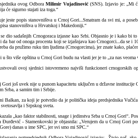
edsjednika ovog Odbora
Milimir Vujadinović
(SNS). Izjavio je: „Mi 
a će sigurno stajati iza toga.“
kuje jeste popis stanovništva u Crnoj Gori...Smatram da svi mi, a po
opisa stanovništva u Hrvatskoj i Makedoniji.“
se dio sadašnjih Crnogoraca izjasne kao Srbi. Objasnio je i kako bi t
a bar od onoga procenta koji se izjašnjava kao Crnogorci...da se i 10%
Treba da pružimo ruku tim ljudima (Crnogorcima), jer znate kako, plaćen
u što više opština u Crnoj Gori budu na vlasti jer je to „za nas veoma v
stvovali ovoj sjednici istovremeno najviši funkcioneri crnogorskih opšt
Gori još uvek nije u punom kapacitetu uključen u državne institucije Cr
m Srba, a samim tim i Srbije.
ni Balkan, za koji je potvrdio da je politička ideja predsjednika Vučić
 svetosavlja i Srpskog sveta.
kazala „kao faktor stabilnosti, snage i jedinstva Srba u Crnoj Gori“. Po
a Đurđević - Stamenkovski je objasnila: „Verujem da u Crnoj Gori post
e Gore) danas u ime SPC, jer svi smo mi SPC.“
izlaganja potpredsjednik Odbora Vujadinović izjavio: „Živio naš, ako 