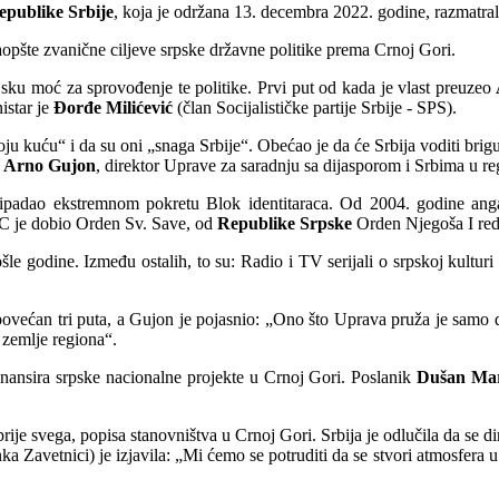
epublike Srbije
, koja je održana 13. decembra 2022. godine, razmatral
aopšte zvanične ciljeve srpske državne politike prema Crnoj Gori.
sijsku moć za sprovođenje te politike. Prvi put od kada je vlast preuzeo
istar je
Đorđe Milićević
(član Socijalističke partije Srbije - SPS).
u kuću“ i da su oni „snaga Srbije“. Obećao je da će Srbija voditi brigu o
i
Arno Gujon
, direktor Uprave za saradnju sa dijasporom i Srbima u re
ipadao ekstremnom pokretu Blok identitaraca. Od 2004. godine angaž
PC je dobio Orden Sv. Save, od
Republike Srpske
Orden Njegoša I reda
le godine. Između ostalih, to su: Radio i TV serijali o srpskoj kulturi 
ovećan tri puta, a Gujon je pojasnio: „Ono što Uprava pruža je samo 
 zemlje regiona“.
ansira srpske nacionalne projekte u Crnoj Gori. Poslanik
Dušan Mar
prije svega, popisa stanovništva u Crnoj Gori. Srbija je odlučila da se
ka Zavetnici) je izjavila: „Mi ćemo se potruditi da se stvori atmosfera