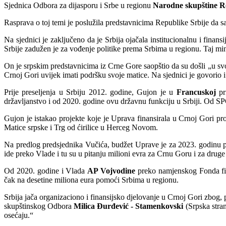
Sjednica Odbora za dijasporu i Srbe u regionu
Narodne skupštine R
Rasprava o toj temi je poslužila predstavnicima Republike Srbije da s
Na sjednici je zaključeno da je Srbija ojačala institucionalnu i finan
Srbije zadužen je za vođenje politike prema Srbima u regionu. Taj min
On je srpskim predstavnicima iz Crne Gore saopštio da su došli „u svoj
Crnoj Gori uvijek imati podršku svoje matice. Na sjednici je govorio 
Prije preseljenja u Srbiju 2012. godine, Gujon je u
Francuskoj
pr
državljanstvo i od 2020. godine ovu državnu funkciju u Srbiji. Od S
Gujon je istakao projekte koje je Uprava finansirala u Crnoj Gori proš
Matice srpske i Trg od ćirilice u Herceg Novom.
Na predlog predsjednika Vučića, budžet Uprave je za 2023. godinu p
ide preko Vlade i tu su u pitanju milioni evra za Crnu Goru i za druge
Od 2020. godine i Vlada
AP Vojvodine
preko namjenskog Fonda fin
čak na desetine miliona eura pomoći Srbima u regionu.
Srbija jača organizaciono i finansijsko djelovanje u Crnoj Gori zbog, 
skupštinskog Odbora
Milica Đurđević - Stamenkovski
(Srpska stran
osećaju.“