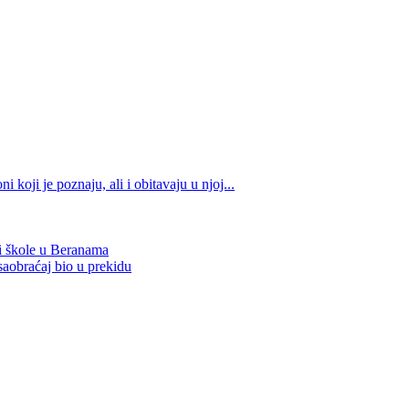
koji je poznaju, ali i obitavaju u njoj...
 i škole u Beranama
saobraćaj bio u prekidu