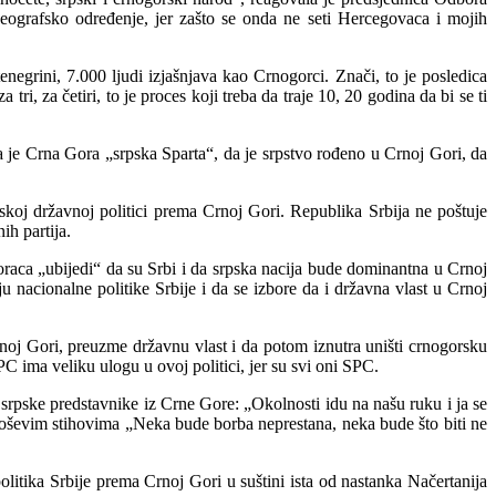
eografsko određenje, jer zašto se onda ne seti Hercegovaca i mojih
negrini, 7.000 ljudi izjašnjava kao Crnogorci. Znači, to je posledica
ri, za četiri, to je proces koji treba da traje 10, 20 godina da bi se ti
 je Crna Gora „srpska Sparta“, da je srpstvo rođeno u Crnoj Gori, da
koj državnoj politici prema Crnoj Gori. Republika Srbija ne poštuje
ih partija.
goraca „ubijedi“ da su Srbi i da srpska nacija bude dominantna u Crnoj
u nacionalne politike Srbije i da se izbore da i državna vlast u Crnoj
rnoj Gori, preuzme državnu vlast i da potom iznutra uništi crnogorsku
C ima veliku ulogu u ovoj politici, jer su svi oni SPC.
o srpske predstavnike iz Crne Gore: „Okolnosti idu na našu ruku i ja se
egoševim stihovima „Neka bude borba neprestana, neka bude što biti ne
litika Srbije prema Crnoj Gori u suštini ista od nastanka Načertanija